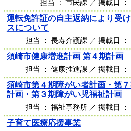
担当 ： 市民課 ／ 掲載日 ： 
運転免許証の自主返納により受
スについて
担当 ： 長寿介護課 ／ 掲載日 ： 2
須崎市健康増進計画 第４期計画
担当 ： 健康推進課 ／ 掲載日 ： 2
須崎市第４期障がい者計画・第７
計画・第３期障がい児福祉計画
担当 ： 福祉事務所 ／ 掲載日 ： 2
子育て医療応援事業