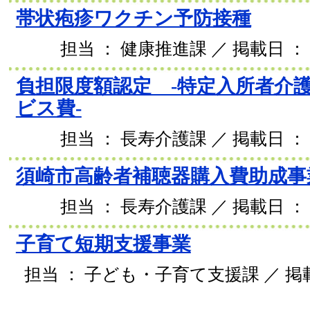
帯状疱疹ワクチン予防接種
担当 ： 健康推進課 ／ 掲載日 ： 2
負担限度額認定 -特定入所者介
ビス費-
担当 ： 長寿介護課 ／ 掲載日 ： 2
須崎市高齢者補聴器購入費助成事
担当 ： 長寿介護課 ／ 掲載日 ： 2
子育て短期支援事業
担当 ： 子ども・子育て支援課 ／ 掲載日