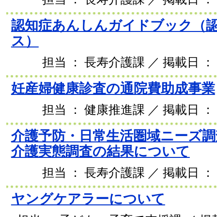
認知症あんしんガイドブック（
ス）
担当 ： 長寿介護課 ／ 掲載日 ： 2
妊産婦健康診査の通院費助成事業
担当 ： 健康推進課 ／ 掲載日 ： 2
介護予防・日常生活圏域ニーズ調
介護実態調査の結果について
担当 ： 長寿介護課 ／ 掲載日 ： 2
ヤングケアラーについて