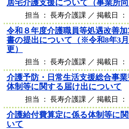
居宅介護支援について（事業所向
担当 ： 長寿介護課 ／ 掲載日 ： 2
令和８年度介護職員等処遇改善加
書の提出について（※令和8年3月
更）
担当 ： 長寿介護課 ／ 掲載日 ： 2
介護予防・日常生活支援総合事業
体制等に関する届け出について
担当 ： 長寿介護課 ／ 掲載日 ： 2
介護給付費算定に係る体制等に関
いて