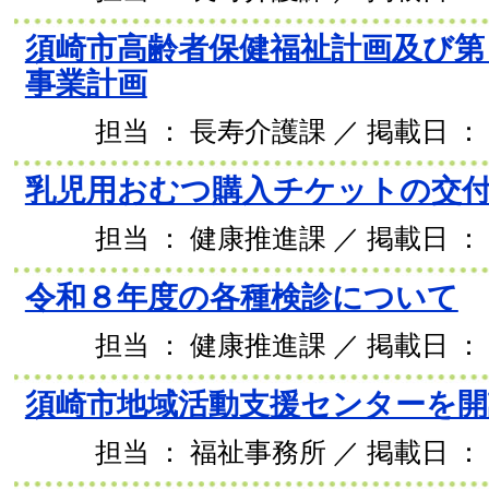
須崎市高齢者保健福祉計画及び第
事業計画
担当 ： 長寿介護課 ／ 掲載日 ： 2
乳児用おむつ購入チケットの交
担当 ： 健康推進課 ／ 掲載日 ： 2
令和８年度の各種検診について
担当 ： 健康推進課 ／ 掲載日 ： 2
須崎市地域活動支援センターを
担当 ： 福祉事務所 ／ 掲載日 ： 2