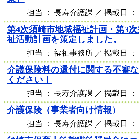
担当 ： 長寿介護課 ／ 掲載日 ： 2
第4次須崎市地域福祉計画・第3
祉活動計画を策定しました。
担当 ： 福祉事務所 ／ 掲載日 ： 2
介護保険料の還付に関する不審な
ください！
担当 ： 長寿介護課 ／ 掲載日 ： 2
介護保険（事業者向け情報）
担当 ： 長寿介護課 ／ 掲載日 ： 2