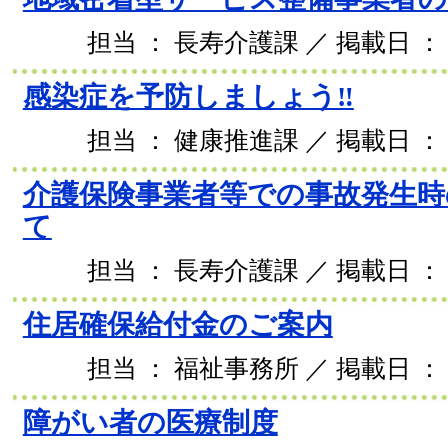
担当 ： 長寿介護課 ／ 掲載日 ： 2
感染症を予防しましょう‼
担当 ： 健康推進課 ／ 掲載日 ： 2
介護保険事業者等での事故発生時
て
担当 ： 長寿介護課 ／ 掲載日 ： 2
住居確保給付金のご案内
担当 ： 福祉事務所 ／ 掲載日 ： 2
障がい者の医療制度