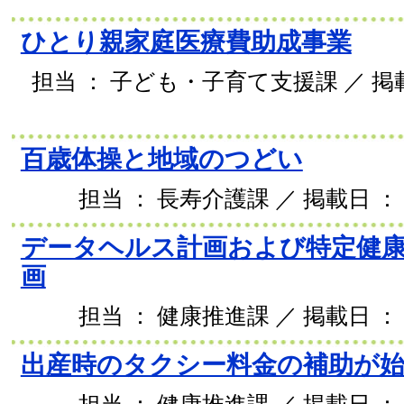
ひとり親家庭医療費助成事業
担当 ： 子ども・子育て支援課 ／ 掲載日
百歳体操と地域のつどい
担当 ： 長寿介護課 ／ 掲載日 ： 2
データヘルス計画および特定健
画
担当 ： 健康推進課 ／ 掲載日 ： 2
出産時のタクシー料金の補助が