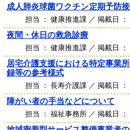
成人肺炎球菌ワクチン定期予防接
担当 ： 健康推進課 ／ 掲載日 ： 2
夜間・休日の救急診療
担当 ： 健康推進課 ／ 掲載日 ： 2
居宅介護支援における特定事業所
録等の参考様式
担当 ： 長寿介護課 ／ 掲載日 ： 2
障がい者の手当などについて
担当 ： 福祉事務所 ／ 掲載日 ： 2
地域密着型サービス整備事業者