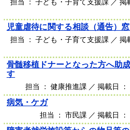
担当 ： 子ども・子育て支援課 ／ 掲載日
児童虐待に関する相談（通告）窓
担当 ： 子ども・子育て支援課 ／ 掲載日
骨髄移植ドナーとなった方へ助
す
担当 ： 健康推進課 ／ 掲載日 ： 2
病気・ケガ
担当 ： 市民課 ／ 掲載日 ： 