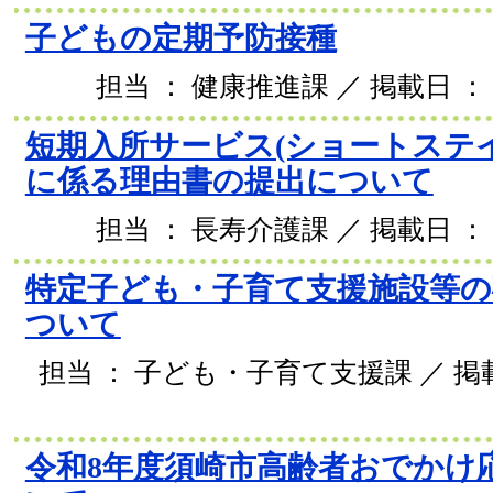
子どもの定期予防接種
担当 ： 健康推進課 ／ 掲載日 ： 2
短期入所サービス(ショートステ
に係る理由書の提出について
担当 ： 長寿介護課 ／ 掲載日 ： 2
特定子ども・子育て支援施設等の
ついて
担当 ： 子ども・子育て支援課 ／ 掲載日
令和8年度須崎市高齢者おでかけ