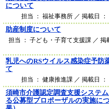
について
担当 ： 福祉事務所 ／ 掲載日 ： 2
助産制度について
担当 ： 子ども・子育て支援課 ／ 掲載日
乳児へのRSウイルス感染症予防
て
担当 ： 健康推進課 ／ 掲載日 ： 2
須崎市介護認定調査支援システム
る公募型プロポーザルの実施に
果）