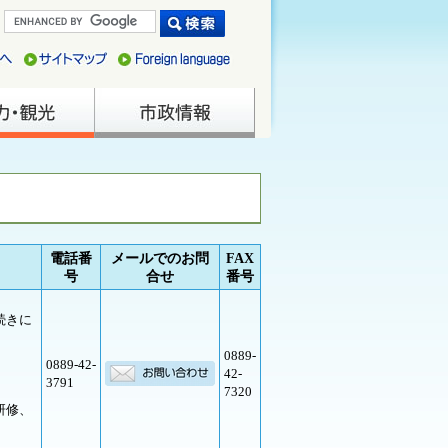
電話番
メールでのお問
FAX
号
合せ
番号
続きに
0889-
0889-42-
42-
3791
7320
研修、