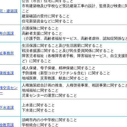
公営（市営）住宅に関すること
市有建築物及び学校など受託建築工事の設計、監督及び検査に
宅・建築課
こと
建築確認の受付に関すること
住宅新築資金などに関すること
介護保険に関すること
寿介護課
高齢者支援に関すること
（介護予防、高齢者福祉サービス、高齢者虐待、認知症関係な
生活保護に関すること及び生活困窮に関すること
戦没者援護に関すること及び民生委員関係に関すること
祉事務所
障害児者福祉（各種障害者手帳、障害福祉サービス、自立支援
ど）に関すること
成人保健、母子保健、精神保健に関すること
康推進課
予防接種（新型コロナワクチンを含む）に関すること
地域医療、災害救護、献血に関すること
人権施策総合計画の推進、人権啓発事業、相談事業に関するこ
権交流セン
地域福祉に関すること
ー
児童センターの運営に関すること
上水道に関すること
下水道課
下水道に関すること
須崎市内の小中学校に関すること
校教育課
学校統合に関すること