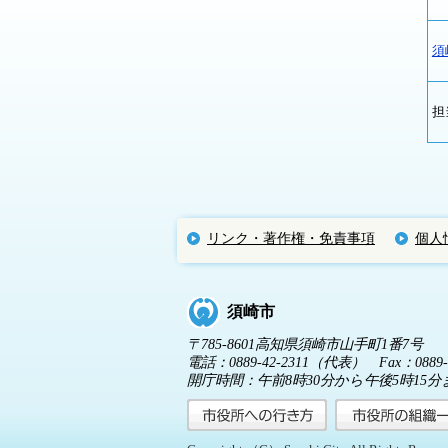
須
担
リンク・著作権・免責事項
個人
須崎市
〒785-8601高知県須崎市山手町1番7号
電話：0889-42-2311（代表） Fax：0889-4
開庁時間：午前8時30分から午後5時1