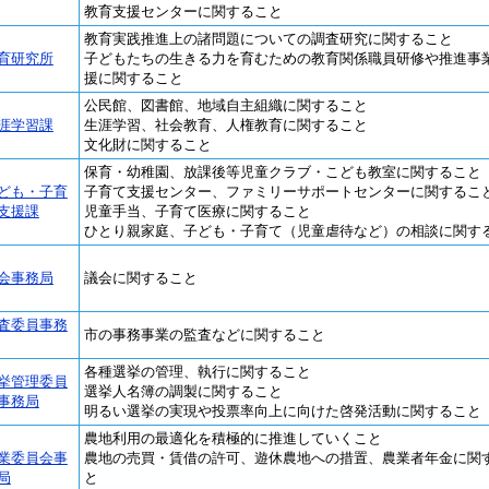
教育支援センターに関すること
教育実践推進上の諸問題についての調査研究に関すること
育研究所
子どもたちの生きる力を育むための教育関係職員研修や推進事
援に関すること
公民館、図書館、地域自主組織に関すること
涯学習課
生涯学習、社会教育、人権教育に関すること
文化財に関すること
保育・幼稚園、放課後等児童クラブ・こども教室に関すること
ども・子育
子育て支援センター、ファミリーサポートセンターに関するこ
支援課
児童手当、子育て医療に関すること
ひとり親家庭、子ども・子育て（児童虐待など）の相談に関す
会事務局
議会に関すること
査委員事務
市の事務事業の監査などに関すること
各種選挙の管理、執行に関すること
挙管理委員
選挙人名簿の調製に関すること
事務局
明るい選挙の実現や投票率向上に向けた啓発活動に関すること
農地利用の最適化を積極的に推進していくこと
業委員会事
農地の売買・賃借の許可、遊休農地への措置、農業者年金に関
局
と