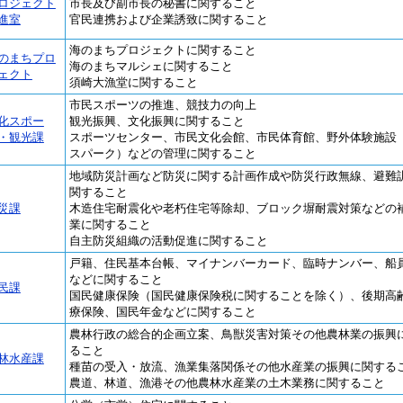
ロジェクト
市長及び副市長の秘書に関すること
進室
官民連携および企業誘致に関すること
海のまちプロジェクトに関すること
のまちプロ
海のまちマルシェに関すること
ェクト
須崎大漁堂に関すること
市民スポーツの推進、競技力の向上
化スポー
観光振興、文化振興に関すること
・観光課
スポーツセンター、市民文化会館、市民体育館、野外体験施設
スパーク）などの管理に関すること
地域防災計画など防災に関する計画作成や防災行政無線、避難
関すること
災課
木造住宅耐震化や老朽住宅等除却、ブロック塀耐震対策などの
業に関すること
自主防災組織の活動促進に関すること
戸籍、住民基本台帳、マイナンバーカード、臨時ナンバー、船
などに関すること
民課
国民健康保険（国民健康保険税に関することを除く）、後期高
療保険、国民年金などに関すること
農林行政の総合的企画立案、鳥獣災害対策その他農林業の振興
ること
林水産課
種苗の受入・放流、漁業集落関係その他水産業の振興に関する
農道、林道、漁港その他農林水産業の土木業務に関すること