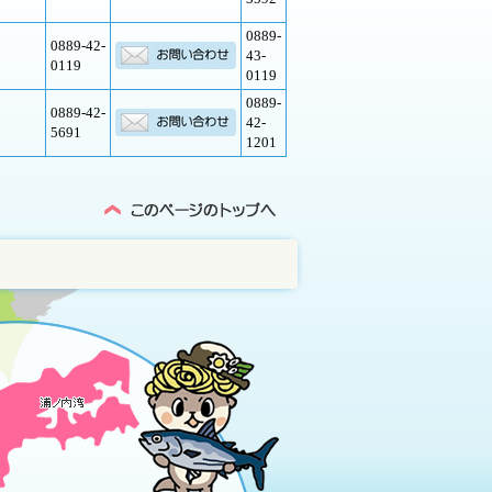
0889-
0889-42-
43-
0119
0119
0889-
0889-42-
42-
5691
1201