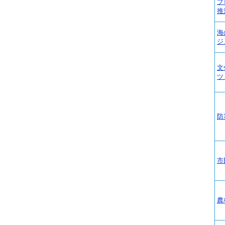
プ
推
海
ジ
文
ツ
防
市
農