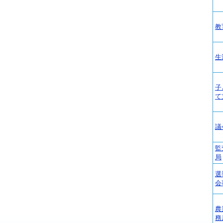
教
生
子
て
議
監
局
選
会
農
務