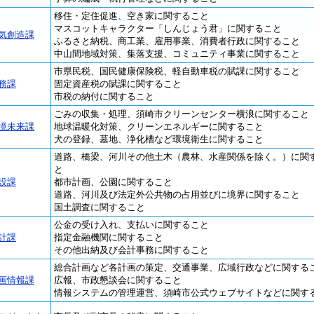
移住・定住促進、空き家に関すること
マスコットキャラクター「しんじょう君」に関すること
気創造課
ふるさと納税、商工業、雇用事業、消費者行政に関すること
中山間地域対策、集落支援、コミュニティ事業に関すること
市県民税、国民健康保険税、軽自動車税の賦課に関すること
務課
固定資産税の賦課に関すること
市税の納付に関すること
ごみの収集・処理、須崎市クリーンセンター横浪に関すること
境未来課
地球温暖化対策、クリーンエネルギーに関すること
犬の登録、墓地、浄化槽など環境衛生に関すること
道路、橋梁、河川その他土木（農林、水産関係を除く。）に関
と
設課
都市計画、公園に関すること
道路、河川及び法定外公共物の占用並びに境界に関すること
国土調査に関すること
公金の受け入れ、支払いに関すること
計課
指定金融機関に関すること
その他出納及び会計事務に関すること
総合計画など各計画の策定、交通事業、広域行政などに関する
画情報課
広報、市政懇談会に関すること
情報システムの管理運営、須崎市公式ウェブサイトなどに関す