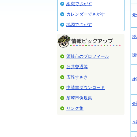
組織でさがす
カレンダーでさがす
元
地図でさがす
税
環
須崎市のプロフィール
公共交通等
広報すさき
建
申請書ダウンロード
須崎市例規集
会
リンク集
企