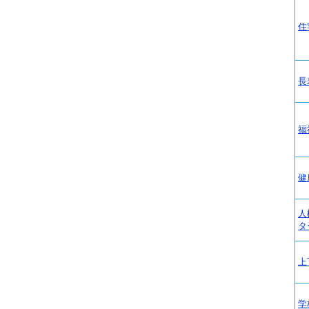
住
長
福
健
人
タ
上
学