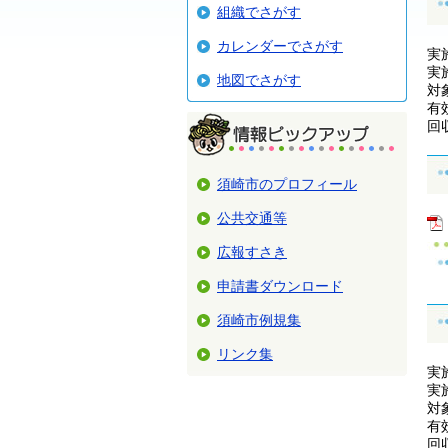
組織でさがす
カレンダーでさがす
実
実
地図でさがす
対
有
回
須崎市のプロフィール
公共交通等
広報すさき
申請書ダウンロード
須崎市例規集
リンク集
実
実
対
有
回