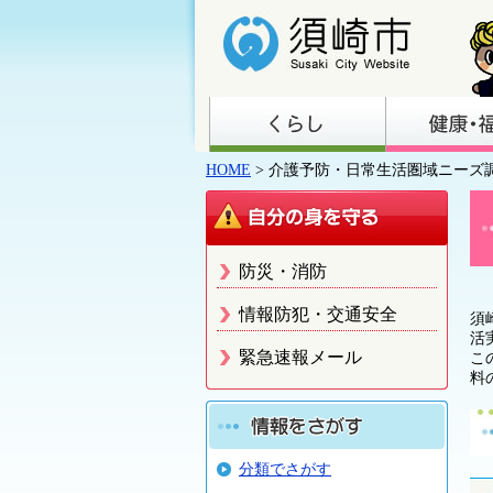
HOME
> 介護予防・日常生活圏域ニーズ
防災・消防
情報防犯・交通安全
須
活
緊急速報メール
こ
料
分類でさがす