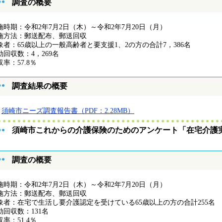
調査の概要
施時期：令和2年7月2日（木）～令和2年7月20日（月）
施方法：郵送配布、郵送回収
象者：65歳以上の一般高齢者と要支援1、2の方の合計7，386名
効回収数：4，269名
収率：57.8％
調査結果の概要
須崎市ニーズ調査報告書（PDF：2.28MB）
須崎市これからの介護保険のためのアンケート「在宅介護
調査の概要
施時期：令和2年7月2日（木）～令和2年7月20日（月）
施方法：郵送配布、郵送回収
象者：在宅で生活し要介護認定を受けている65歳以上の方の合計255名
効回収数：131名
収率：51.4％