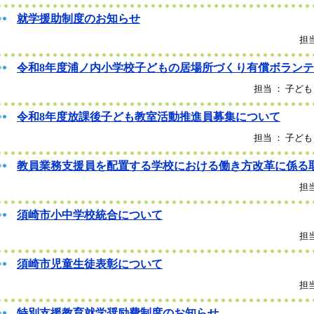
就学援助制度のお知らせ
担当
令和8年度浦ノ内小学校子どもの居場所づくり有償ボラン
担当 ： 子ども
令和8年度放課後子ども教室活動推進員募集について
担当 ： 子ども
教員業務支援員を配置する学校における働き方改革に係る
担当
須崎市小中学校統合について
担当
須崎市児童生徒表彰について
担当
特別支援教育就学奨励費制度のお知らせ