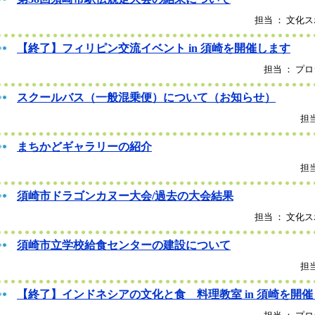
担当 ： 文化ス
【終了】フィリピン交流イベント in 須崎を開催します
担当 ： プロ
スクールバス（一般混乗便）について（お知らせ）
担当
まちかどギャラリーの紹介
担当
須崎市ドラゴンカヌー大会/過去の大会結果
担当 ： 文化ス
須崎市立学校給食センターの建設について
担当
【終了】インドネシアの文化と食 料理教室 in 須崎を開