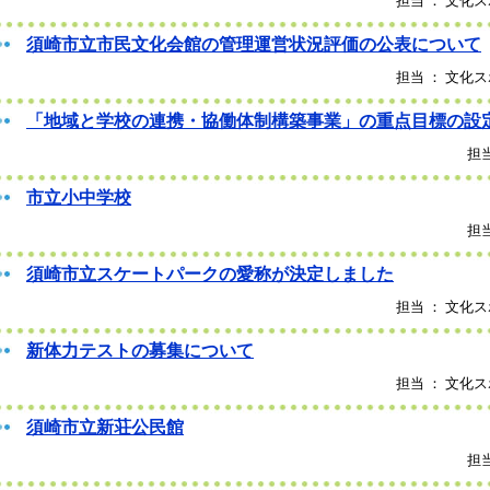
担当 ： 文化ス
須崎市立市民文化会館の管理運営状況評価の公表について
担当 ： 文化ス
「地域と学校の連携・協働体制構築事業」の重点目標の設
担当
市立小中学校
担当
須崎市立スケートパークの愛称が決定しました
担当 ： 文化ス
新体力テストの募集について
担当 ： 文化ス
須崎市立新荘公民館
担当