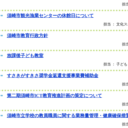
担当
須崎市観光漁業センターの休館日について
担当 ： 文化ス
須崎市教育行政方針
担当
放課後子ども教室
担当 ： 子ども
すさきがすきさ奨学金返還支援事業費補助金
担当
第二期須崎市ICT教育推進計画の策定について
担当
須崎市立学校の教員職員に関する業務量管理・健康確保措
担当