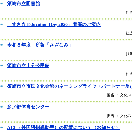
須崎市立図書館
担当
「すさき Education Day 2026」開催のご案内
担当
令和８年度 所報「さざなみ」
担当
須崎市立上分公民館
担当
須崎市立市民文化会館のネーミングライツ・パートナー及
担当 ： 文化ス
多ノ郷体育センター
担当 ： 文化ス
ALT（外国語指導助手）の配置について（お知らせ）