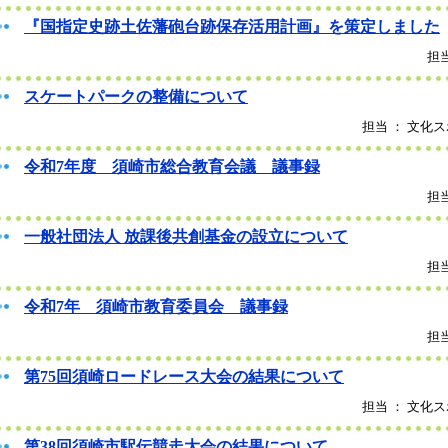
『国指定史跡土佐藩砲台跡保存活用計画』を策定しました
担当
スケートパークの整備について
担当 ： 文化ス
令和7年度 須崎市総合教育会議 議事録
担当
一般社団法人 放課後共創基金の設立について
担当
令和7年 須崎市教育委員会 議事録
担当
第75回須崎ロードレース大会の結果について
担当 ： 文化ス
第38回須崎市駅伝競走大会の結果について