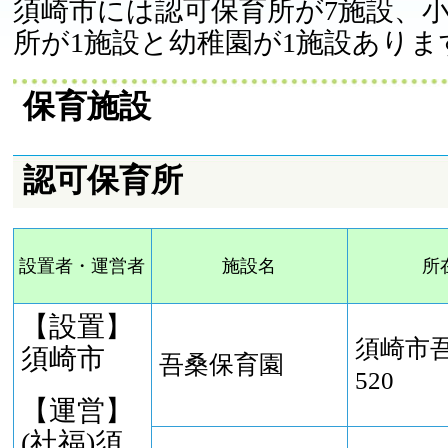
須崎市には認可保育所が7施設、
所が1施設と幼稚園が1施設ありま
保育施設
認可保育所
設置者・運営者
施設名
所
【設置】
須崎市
須崎市
吾桑保育園
520
【運営】
(社福)須