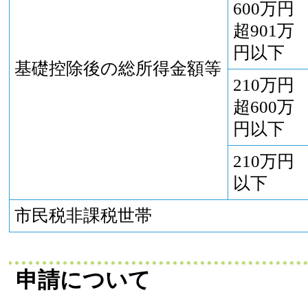
600万円
超901万
円以下
基礎控除後の総所得金額等
210万円
超600万
円以下
210万円
以下
市民税非課税世帯
申請について