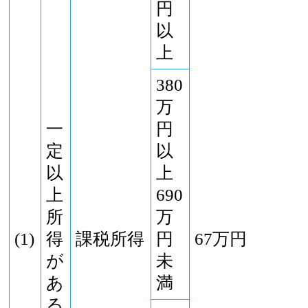
円
以
上
380
万
一
円
定
以
以
上
上
690
所
万
(1)
得
課税所得
円
67万円
が
未
あ
満
る