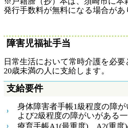
※戸籍謄（抄）本は、須崎市に本
発行手数料が無料になる場合があ
障害児福祉手当
日常生活において常時介護を必要
20歳未満の人に支給します。
支給要件
身体障害者手帳1級程度の障が
よび2級程度の障がいがある
療育手帳A1(最重度)、A2(重