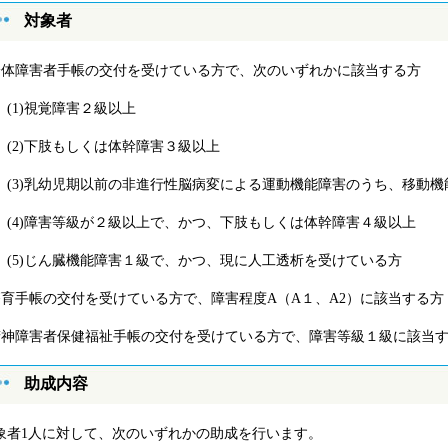
対象者
身体障害者手帳の交付を受けている方で、次のいずれかに該当する方
1)視覚障害２級以上
2)下肢もしくは体幹障害３級以上
3)乳幼児期以前の非進行性脳病変による運動機能障害のうち、移動機
4)障害等級が２級以上で、かつ、下肢もしくは体幹障害４級以上
5)じん臓機能障害１級で、かつ、現に人工透析を受けている方
療育手帳の交付を受けている方で、障害程度A（A１、A2）に該当する方
精神障害者保健福祉手帳の交付を受けている方で、障害等級１級に該当
助成内容
象者1人に対して、次のいずれかの助成を行います。