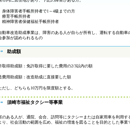
崎市内に居住地があり、下記の障害がある方。
身体障害者手帳所持者で1～4級までの方
療育手帳所持者
精神障害者保健福祉手帳所持者
自動車改造助成事業は、障害のある人が自らが所有し、運転する自動車
会参加が認められるもの
助成額
許取得助成額：免許取得に要した費用の2/3以内の額
造費用助成額：改造助成に直接要した額
ただし、どちらも10万円を限度額とする。
須崎市福祉タクシー等事業
害のある人が、通院、会合、訪問等にタクシーまたは自家用車を利用す
より、社会活動の範囲を広め、福祉の増進を図ることを目的とした事業