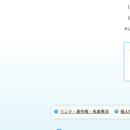
[
[給
※
リンク・著作権・免責事項
個人