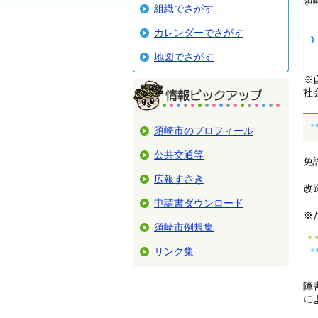
須
組織でさがす
カレンダーでさがす
地図でさがす
※
社
須崎市のプロフィール
公共交通等
免
広報すさき
改
申請書ダウンロード
※
須崎市例規集
リンク集
障
に