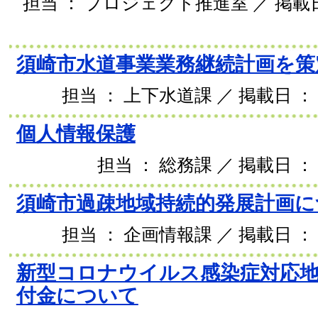
担当 ： プロジェクト推進室 ／ 掲載日 
須崎市水道事業業務継続計画を策
担当 ： 上下水道課 ／ 掲載日 ： 2
個人情報保護
担当 ： 総務課 ／ 掲載日 ： 
須崎市過疎地域持続的発展計画に
担当 ： 企画情報課 ／ 掲載日 ： 2
新型コロナウイルス感染症対応地
付金について