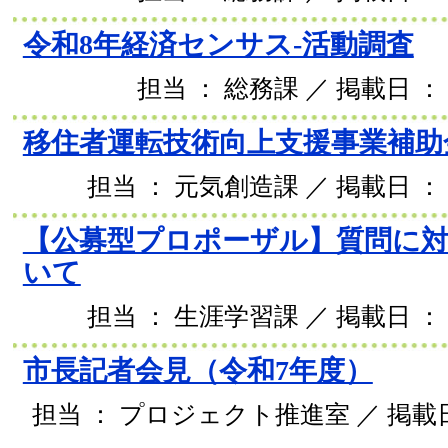
令和8年経済センサス-活動調査
担当 ： 総務課 ／ 掲載日 ： 
移住者運転技術向上支援事業補助
担当 ： 元気創造課 ／ 掲載日 ： 2
【公募型プロポーザル】質問に
いて
担当 ： 生涯学習課 ／ 掲載日 ： 2
市長記者会見（令和7年度）
担当 ： プロジェクト推進室 ／ 掲載日 