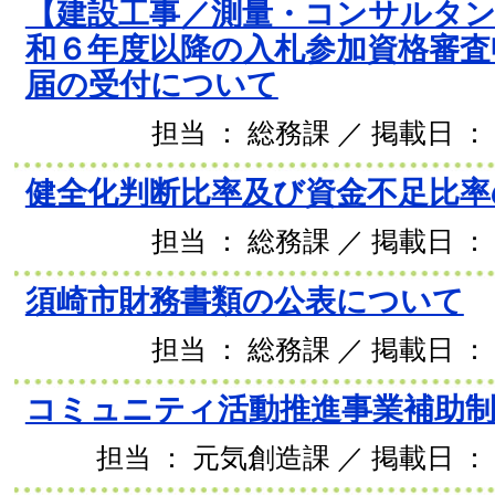
【建設工事／測量・コンサルタン
和６年度以降の入札参加資格審査
届の受付について
担当 ： 総務課 ／ 掲載日 ： 
健全化判断比率及び資金不足比率
担当 ： 総務課 ／ 掲載日 ： 
須崎市財務書類の公表について
担当 ： 総務課 ／ 掲載日 ： 
コミュニティ活動推進事業補助
担当 ： 元気創造課 ／ 掲載日 ： 2