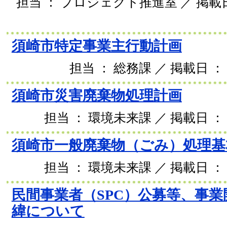
担当 ： プロジェクト推進室 ／ 掲載日 
須崎市特定事業主行動計画
担当 ： 総務課 ／ 掲載日 ： 
須崎市災害廃棄物処理計画
担当 ： 環境未来課 ／ 掲載日 ： 2
須崎市一般廃棄物（ごみ）処理基
担当 ： 環境未来課 ／ 掲載日 ： 2
民間事業者（SPC）公募等、事
緯について