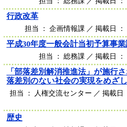
担当 ： 総務課 ／ 掲載日 ： 
行政改革
担当 ： 企画情報課 ／ 掲載日 ： 2
平成30年度一般会計当初予算事業
担当 ： 総務課 ／ 掲載日 ： 
「部落差別解消推進法」が施行さ
落差別のない社会の実現をめざ
担当 ： 人権交流センター ／ 掲載日 ： 
歴史