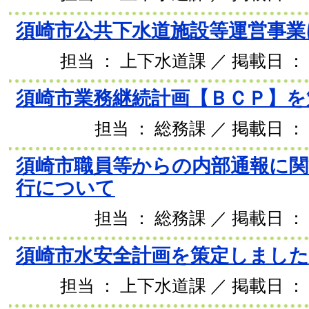
須崎市公共下水道施設等運営事業
担当 ： 上下水道課 ／ 掲載日 ： 2
須崎市業務継続計画【ＢＣＰ】を
担当 ： 総務課 ／ 掲載日 ： 
須崎市職員等からの内部通報に関
行について
担当 ： 総務課 ／ 掲載日 ： 
須崎市水安全計画を策定しました
担当 ： 上下水道課 ／ 掲載日 ： 2