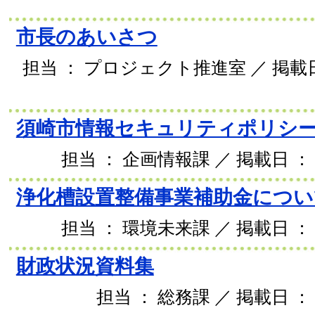
市長のあいさつ
担当 ： プロジェクト推進室 ／ 掲載日 
須崎市情報セキュリティポリシ
担当 ： 企画情報課 ／ 掲載日 ： 2
浄化槽設置整備事業補助金につい
担当 ： 環境未来課 ／ 掲載日 ： 2
財政状況資料集
担当 ： 総務課 ／ 掲載日 ： 