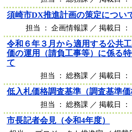
須崎市DX推進計画の策定につい
担当 ： 企画情報課 ／ 掲載日 ： 2
令和６年３月から適用する公共工
価の運用（請負工事等）に係る特
て
担当 ： 総務課 ／ 掲載日 ： 
低入札価格調査基準（調査基準価
担当 ： 総務課 ／ 掲載日 ： 
市長記者会見（令和4年度）