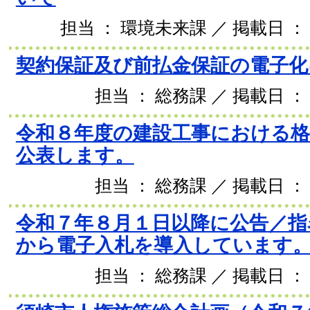
担当 ： 環境未来課 ／ 掲載日 ： 2
契約保証及び前払金保証の電子化
担当 ： 総務課 ／ 掲載日 ： 
令和８年度の建設工事における格
公表します。
担当 ： 総務課 ／ 掲載日 ： 
令和７年８月１日以降に公告／指
から電子入札を導入しています
担当 ： 総務課 ／ 掲載日 ： 