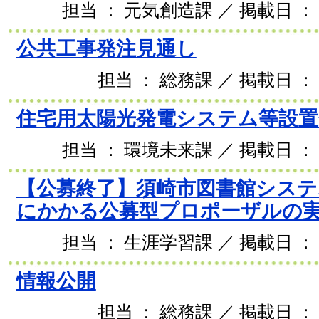
担当 ： 元気創造課 ／ 掲載日 ： 2
公共工事発注見通し
担当 ： 総務課 ／ 掲載日 ： 
住宅用太陽光発電システム等設置
担当 ： 環境未来課 ／ 掲載日 ： 2
【公募終了】須崎市図書館システ
にかかる公募型プロポーザルの
担当 ： 生涯学習課 ／ 掲載日 ： 2
情報公開
担当 ： 総務課 ／ 掲載日 ： 