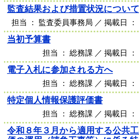
監査結果および措置状況につい
担当 ： 監査委員事務局 ／ 掲載日 ： 2
当初予算書
担当 ： 総務課 ／ 掲載日 ： 
電子入札に参加される方へ
担当 ： 総務課 ／ 掲載日 ： 
特定個人情報保護評価書
担当 ： 総務課 ／ 掲載日 ： 
令和８年３月から適用する公共工