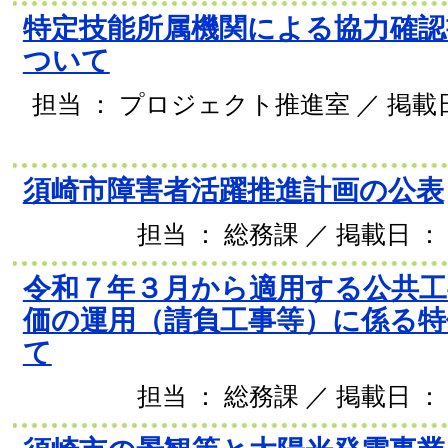
特定技能所属機関による協力確認
ついて
担当 ： プロジェクト推進室 ／ 掲載日 
須崎市障害者活躍推進計画の公表
担当 ： 総務課 ／ 掲載日 ： 
令和７年３月から適用する公共工
価の運用（請負工事等）に係る特
て
担当 ： 総務課 ／ 掲載日 ： 