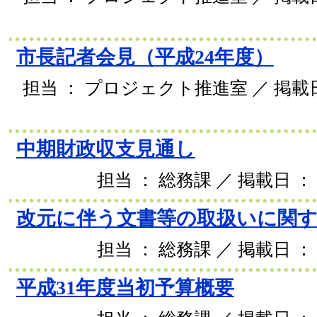
市長記者会見（平成24年度）
担当 ： プロジェクト推進室 ／ 掲載日 
中期財政収支見通し
担当 ： 総務課 ／ 掲載日 ： 
改元に伴う文書等の取扱いに関
担当 ： 総務課 ／ 掲載日 ： 
平成31年度当初予算概要