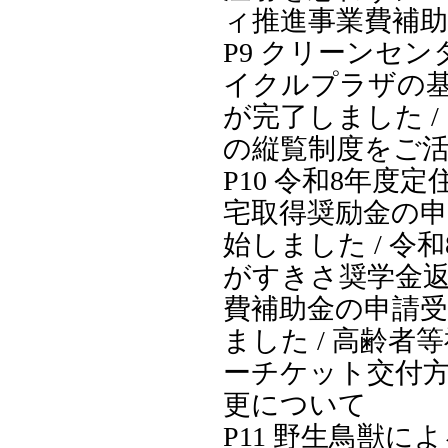
ィ推進事業費補
P9 クリーンセ
イクルプラザの
が完了しました /
の縦覧制度をご
P10 令和8年度
宅取得奨励金の
始しました / 令
がすきさ奨学金
費補助金の申請
ました / 高齢者
ーチケット交付
更について
P11 野生鳥獣に