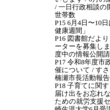
/ 一日行政相談の開
世帯数
P15 6月4日〜1
健康週間」
P16 図書館だより
ーターを募集します
度中の情報公開請
P17 令和8年度
催について / すさ
楠瀬市長活動報告
P18 子育てに関
届け出をお忘れなく
ための就労支援セミ
崎生涯大学6月受