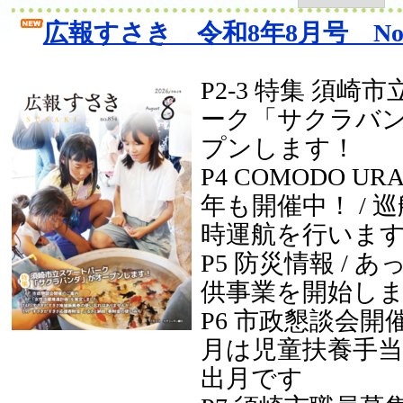
広報すさき 令和8年8月号 No.
P2-3 特集 須崎
ーク「サクラバ
プンします！
P4 COMODO UR
年も開催中！ / 
時運航を行いま
P5 防災情報 / 
供事業を開始し
P6 市政懇談会開催
月は児童扶養手
出月です