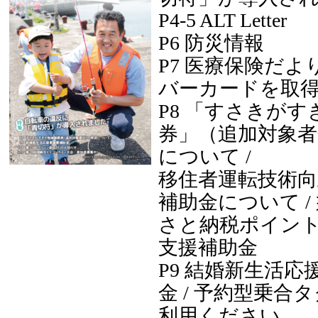
P4-5 ALT Letter
P6 防災情報
P7 医療保険だより
バーカードを取
P8 「すさきが
券」（追加対象者
について /
移住者運転技術向
補助金について /
さと納税ポイント
支援補助金
P9 結婚新生活応
金 / 予約型乗合
利用ください