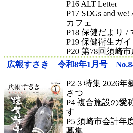
P16 ALT Letter
P17 SDGs and we
カフェ
P18 保健だより 
P19 保健衛生ガ
P20 第78回須崎
広報すさき 令和8年1月号 No.8
P2-3 特集 202
さつ
P4 複合施設の
す
P5 須崎市会計年
募集