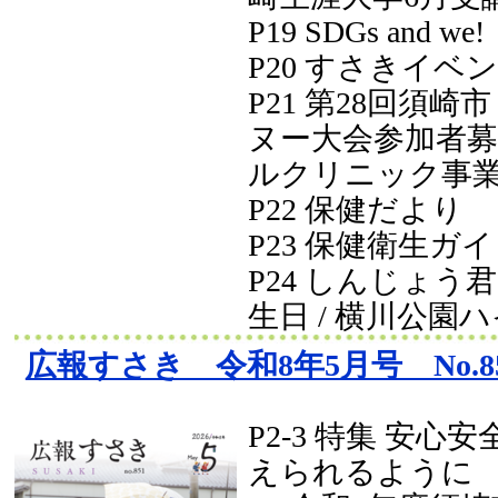
P19 SDGs and we!
P20 すさきイベ
P21 第28回須
ヌー大会参加者募集
ルクリニック事
P22 保健だより
P23 保健衛生ガ
P24 しんじょう
生日 / 横川公園
広報すさき 令和8年5月号 No.8
P2-3 特集 安心
えられるように