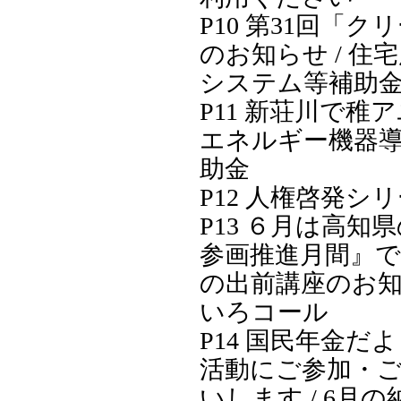
P10 第31回「
のお知らせ / 住
システム等補助
P11 新荘川で稚ア
エネルギー機器
助金
P12 人権啓発シ
P13 ６月は高知
参画推進月間』です
の出前講座のお知ら
いろコール
P14 国民年金だよ
活動にご参加・
いします / 6月