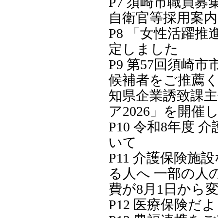
P7 須崎市職員募集
自衛官等採用案内
P8 「女性活躍推
定しました
P9 第57回須崎市
候補者をご推薦くだ
知県企業誘致課主
ア2026」を開催
P10 令和8年度 
いて
P11 介護保険施
る人へ 一部の人
費が8月1日から
P12 医療保険だ