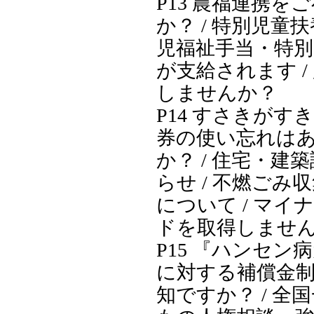
P13 農福連携を
か？ / 特別児童
児福祉手当・特別
が支給されます /
しませんか？
P14 すさきがす
券の使い忘れは
か？ / 住宅・建
らせ / 不燃ごみ
について / マイ
ドを取得しませ
P15 『ハンセン
に対する補償金
知ですか？ / 全