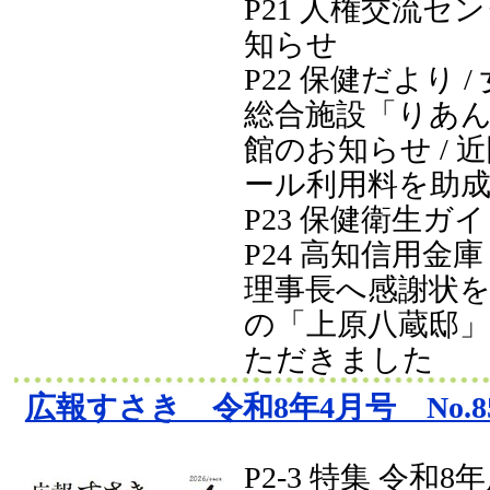
P21 人権交流セ
知らせ
P22 保健だより 
総合施設「りあ
館のお知らせ / 
ール利用料を助
P23 保健衛生ガ
P24 高知信用金
理事長へ感謝状を贈
の「上原八蔵邸
ただきました
広報すさき 令和8年4月号 No.8
P2-3 特集 令和