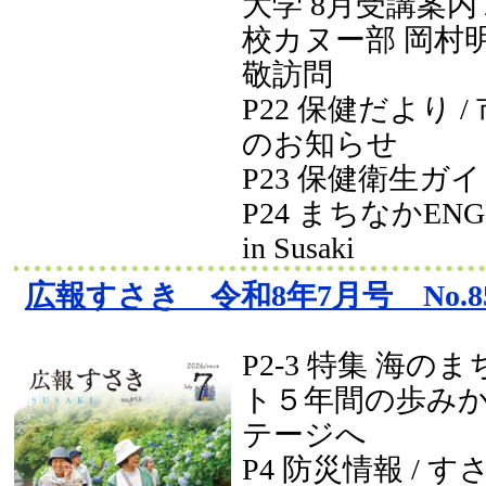
大学 8月受講案内 
校カヌー部 岡村
敬訪問
P22 保健だより 
のお知らせ
P23 保健衛生ガ
P24 まちなかENGL
in Susaki
広報すさき 令和8年7月号 No.8
P2-3 特集 海
ト５年間の歩み
テージへ
P4 防災情報 / 