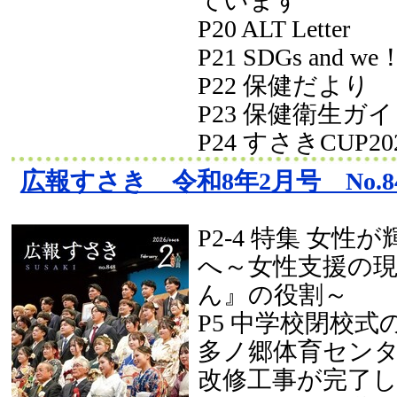
ています
P20 ALT Letter
P21 SDGs and we
P22 保健だより
P23 保健衛生ガ
P24 すさきCUP20
広報すさき 令和8年2月号 No.8
P2-4 特集 女性
へ～女性支援の
ん』の役割～
P5 中学校閉校式
多ノ郷体育セン
改修工事が完了しま