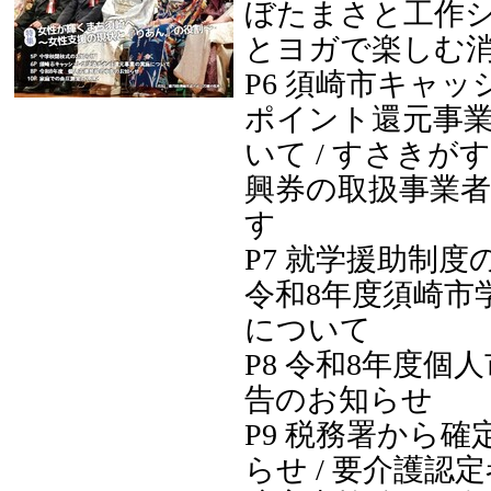
ぼたまさと工作ショ
とヨガで楽しむ
P6 須崎市キャ
ポイント還元事
いて / すさきが
興券の取扱事業
す
P7 就学援助制度
令和8年度須崎市
について
P8 令和8年度個
告のお知らせ
P9 税務署から
らせ / 要介護認