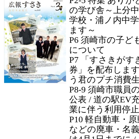
P2-5 特集 あり
の学び舎～上分
学校・浦ノ内中
ます～
P6 須崎市の子
について
P7 「すさきが
券」を配布します 
う君のプチ消費
P8-9 須崎市職
公表 / 道の駅E
業に伴う利用停
P10 軽自動車・
などの廃車・名