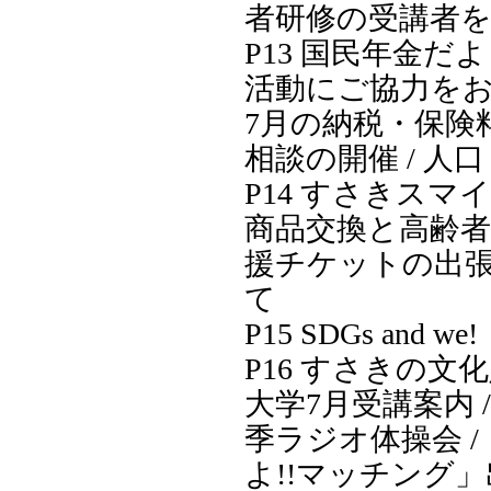
者研修の受講者
P13 国民年金だよ
活動にご協力をお
7月の納税・保険料
相談の開催 / 人
P14 すさきスマ
商品交換と高齢
援チケットの出
て
P15 SDGs and we!
P16 すさきの文化
大学7月受講案内 
季ラジオ体操会 
よ!!マッチング