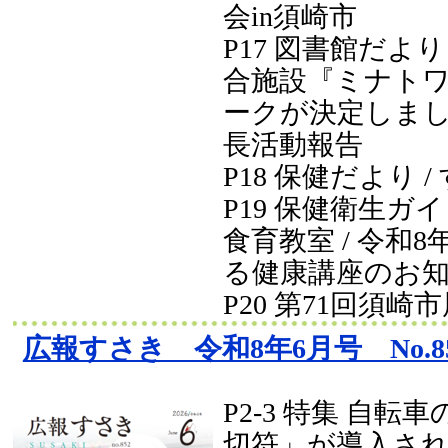
会in須崎市
P17 図書館だより
合施設『ミナト
ークが決定しました
長活動報告
P18 保健だより 
P19 保健衛生ガイ
食育教室 / 令和
る健康講座のお
P20 第71回須崎
広報すさき 令和8年6月号 No.8
P2-3 特集 自転
切符」が導入さ