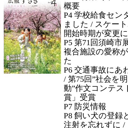
概要
P4 学校給食セ
ました / スケー
開始時期が変更
P5 第71回須崎市展
複合施設の愛称
た
P6 交通事故に
/ 第75回”社会
動”作文コンテス
賞」受賞
P7 防災情報
P8 飼い犬の登
注射を忘れずに /