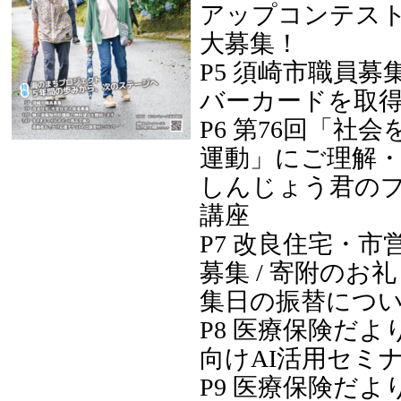
アップコンテスト2
大募集！
P5 須崎市職員募集
バーカードを取
P6 第76回「社
運動」にご理解・
しんじょう君の
講座
P7 改良住宅・市
募集 / 寄附のお礼
集日の振替につ
P8 医療保険だより
向けAI活用セミ
P9 医療保険だより