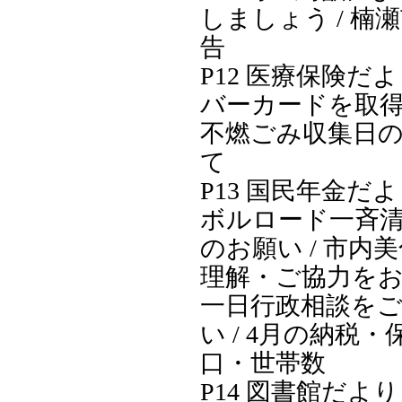
しましょう / 楠
告
P12 医療保険だよ
バーカードを取得
不燃ごみ収集日
て
P13 国民年金だよ
ボルロード一斉
のお願い / 市内
理解・ご協力をお
一日行政相談を
い / 4月の納税・保
口・世帯数
P14 図書館だより