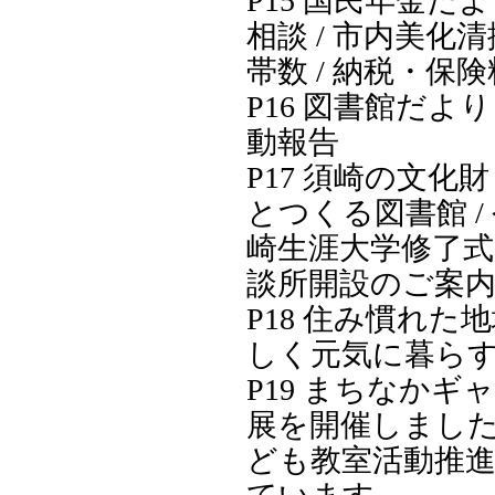
P15 国民年金だよ
相談 / 市内美化清
帯数 / 納税・保険
P16 図書館だより
動報告
P17 須崎の文化財
とつくる図書館 /
崎生涯大学修了式 
談所開設のご案
P18 住み慣れた
しく元気に暮ら
P19 まちなかギ
展を開催しました 
ども教室活動推