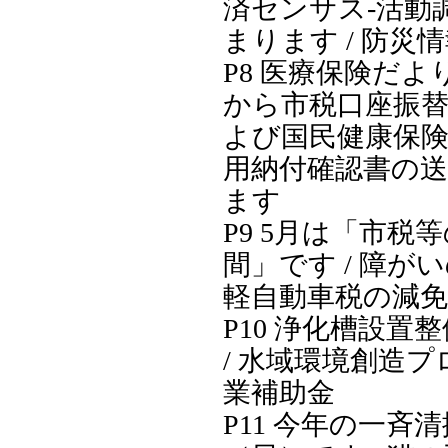
済センサス‐活動
まります / 防災
P8 医療保険だより
から市税口座振
よび国民健康保
用納付確認書の
ます
P9 5月は「市税
間」です / 障が
軽自動車税の減
P10 浄化槽設置
/ 水域環境創造
業補助金
P11 今年の一斉清