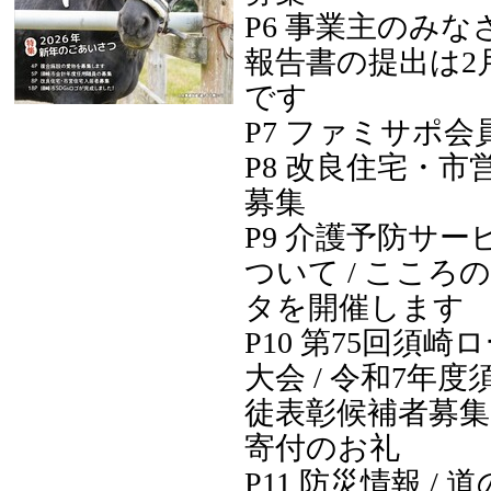
P6 事業主のみ
報告書の提出は2月
です
P7 ファミサポ会
P8 改良住宅・市
募集
P9 介護予防サ
ついて / こころ
タを開催します
P10 第75回須
大会 / 令和7年
徒表彰候補者募集
寄付のお礼
P11 防災情報 /