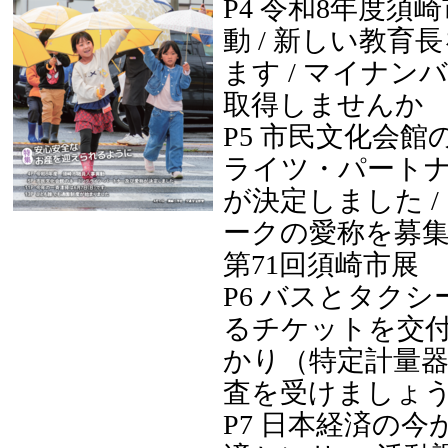
P4 令和8年度須
動 / 新しい教育
ます / マイナン
取得しませんか
P5 市民文化会
ライツ・パート
が決定しました /
ークの愛称を募集
第71回須崎市展
P6 バスとタク
るチケットを交付し
かり（特定計量
査を受けましょ
P7 日本経済の