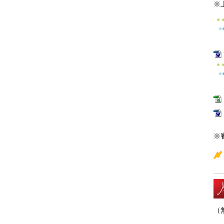
※
※
（