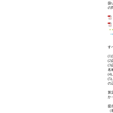
扱
の
す
(
(
(
名
(
(
の
算
か
提
（