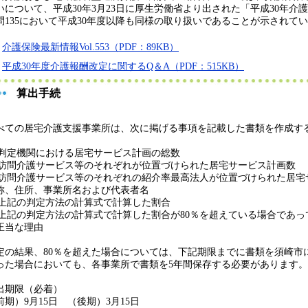
いについて、平成30年3月23日に厚生労働省より出された「平成30年介
問135において平成30年度以降も同様の取り扱いであることが示されて
介護保険最新情報Vol.553（PDF：89KB）
平成30年度介護報酬改定に関するQ＆A（PDF：515KB）
算出手続
べての居宅介護支援事業所は、次に掲げる事項を記載した書類を作成す
1)判定機関における居宅サービス計画の総数
2)訪問介護サービス等のそれぞれが位置づけられた居宅サービス計画数
3)訪問介護サービス等のそれぞれの紹介率最高法人が位置づけられた居
称、住所、事業所名および代表者名
4)上記の判定方法の計算式で計算した割合
5)上記の判定方法の計算式で計算した割合が80％を超えている場合であ
正当な理由
定の結果、80％を超えた場合については、下記期限までに書類を須崎市
った場合においても、各事業所で書類を5年間保存する必要があります。
出期限（必着）
前期）9月15日 （後期）3月15日