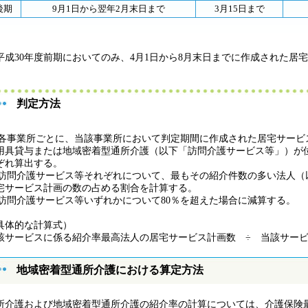
後期
9月1日から翌年2月末日まで
3月15日まで
平成30年度前期においてのみ、4月1日から8月末日までに作成された居
。
判定方法
1)各事業所ごとに、当該事業所において判定期間に作成された居宅サー
用具貸与または地域密着型通所介護（以下「訪問介護サービス等」）が
ぞれ算出する。
2)訪問介護サービス等それぞれについて、最もその紹介件数の多い法人
宅サービス計画の数の占める割合を計算する。
3)訪問介護サービス等いずれかについて80％を超えた場合に減算する。
具体的な計算式）
該サービスに係る紹介率最高法人の居宅サービス計画数 ÷ 当該サービス
地域密着型通所介護における算定方法
所介護および地域密着型通所介護の紹介率の計算については、介護保険最新