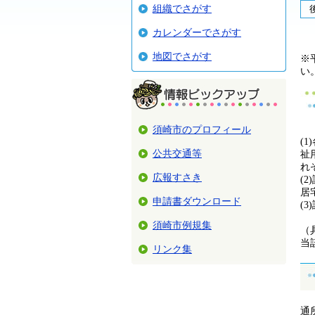
組織でさがす
カレンダーでさがす
地図でさがす
※
い
須崎市のプロフィール
(
公共交通等
祉
れ
広報すさき
(
居
申請書ダウンロード
(
須崎市例規集
（
当
リンク集
通