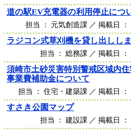
道の駅EV充電器の利用停止につ
担当 ： 元気創造課 ／ 掲載日 ： 2
ラジコン式草刈機を貸し出しし
担当 ： 総務課 ／ 掲載日 ： 
須崎市土砂災害特別警戒区域内住
事業費補助金について
担当 ： 住宅・建築課 ／ 掲載日 ： 2
すさき公園マップ
担当 ： 建設課 ／ 掲載日 ： 