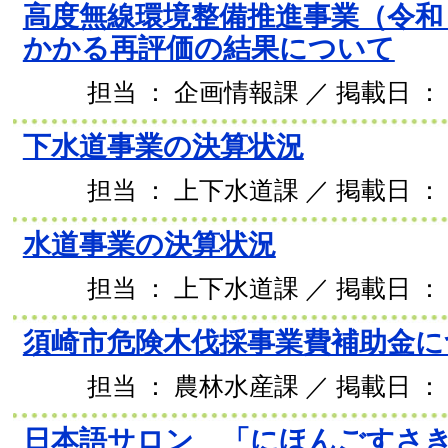
高度無線環境整備推進事業（令和
かかる再評価の結果について
担当 ： 企画情報課 ／ 掲載日 ： 2
下水道事業の決算状況
担当 ： 上下水道課 ／ 掲載日 ： 2
水道事業の決算状況
担当 ： 上下水道課 ／ 掲載日 ： 2
須崎市危険木伐採事業費補助金に
担当 ： 農林水産課 ／ 掲載日 ： 2
日本語サロン 「にほんごすさ