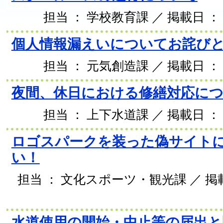
担当 ： 学校教育課 ／ 掲載日 ： 2
個人情報漏えいについてお詫び
担当 ： 元気創造課 ／ 掲載日 ： 2
夜間、休日における修繕対応に
担当 ： 上下水道課 ／ 掲載日 ： 2
ロゴスパークを装った偽サイト
い！
担当 ： 文化スポーツ・観光課 ／ 掲載日
水道使用の開始・中止等の届出と