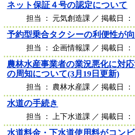
ネット保証４号の認定について
担当 ： 元気創造課 ／ 掲載日 ： 2
予約型乗合タクシーの利便性が
担当 ： 企画情報課 ／ 掲載日 ： 2
農林水産事業者の業況悪化に対応
の周知について(3月19日更新)
担当 ： 農林水産課 ／ 掲載日 ： 2
水道の手続き
担当 ： 上下水道課 ／ 掲載日 ： 2
水道料金・下水道使用料がコン