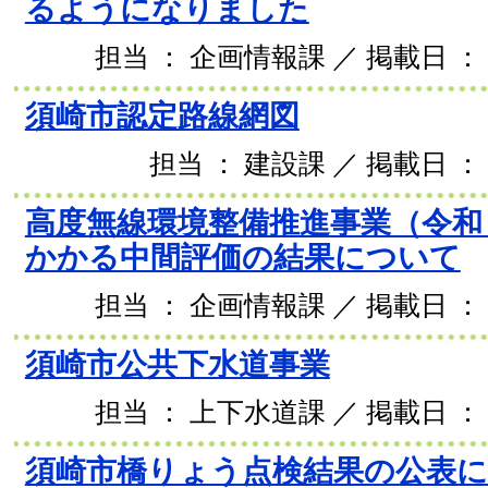
るようになりました
担当 ： 企画情報課 ／ 掲載日 ： 2
須崎市認定路線網図
担当 ： 建設課 ／ 掲載日 ： 
高度無線環境整備推進事業（令和
かかる中間評価の結果について
担当 ： 企画情報課 ／ 掲載日 ： 2
須崎市公共下水道事業
担当 ： 上下水道課 ／ 掲載日 ： 2
須崎市橋りょう点検結果の公表