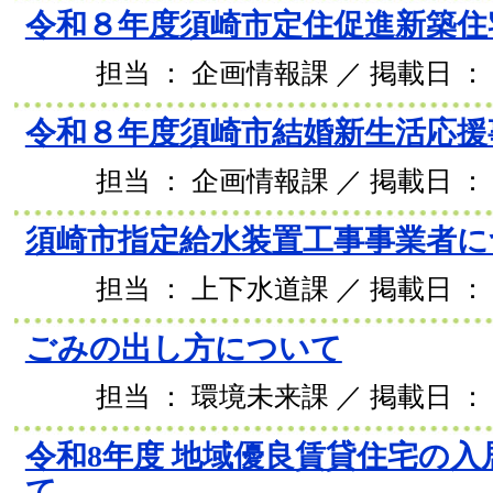
令和８年度須崎市定住促進新築住
担当 ： 企画情報課 ／ 掲載日 ： 2
令和８年度須崎市結婚新生活応援
担当 ： 企画情報課 ／ 掲載日 ： 2
須崎市指定給水装置工事事業者に
担当 ： 上下水道課 ／ 掲載日 ： 2
ごみの出し方について
担当 ： 環境未来課 ／ 掲載日 ： 2
令和8年度 地域優良賃貸住宅の
て