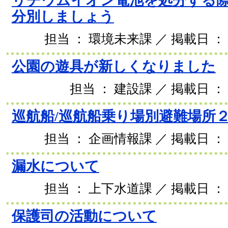
リチウムイオン電池を処分する
分別しましょう
担当 ： 環境未来課 ／ 掲載日 ： 2
公園の遊具が新しくなりました
担当 ： 建設課 ／ 掲載日 ： 
巡航船/巡航船乗り場別避難場所
担当 ： 企画情報課 ／ 掲載日 ： 2
漏水について
担当 ： 上下水道課 ／ 掲載日 ： 2
保護司の活動について