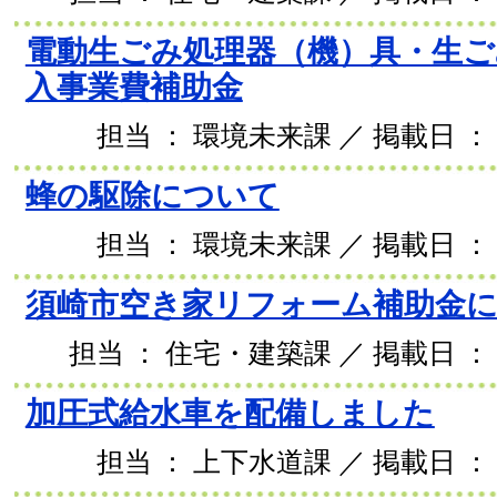
電動生ごみ処理器（機）具・生ご
入事業費補助金
担当 ： 環境未来課 ／ 掲載日 ： 2
蜂の駆除について
担当 ： 環境未来課 ／ 掲載日 ： 2
須崎市空き家リフォーム補助金
担当 ： 住宅・建築課 ／ 掲載日 ： 2
加圧式給水車を配備しました
担当 ： 上下水道課 ／ 掲載日 ： 2