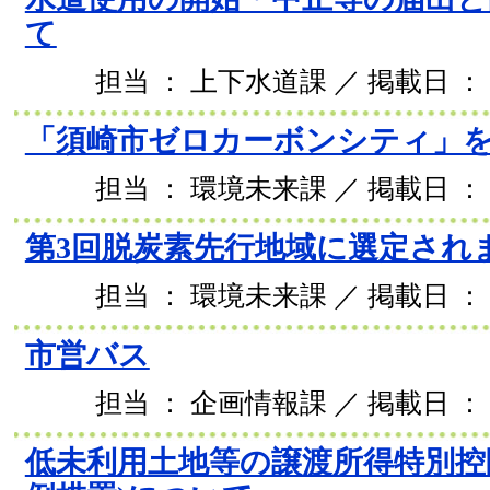
て
担当 ： 上下水道課 ／ 掲載日 ： 2
「須崎市ゼロカーボンシティ」
担当 ： 環境未来課 ／ 掲載日 ： 2
第3回脱炭素先行地域に選定され
担当 ： 環境未来課 ／ 掲載日 ： 2
市営バス
担当 ： 企画情報課 ／ 掲載日 ： 2
低未利用土地等の譲渡所得特別控