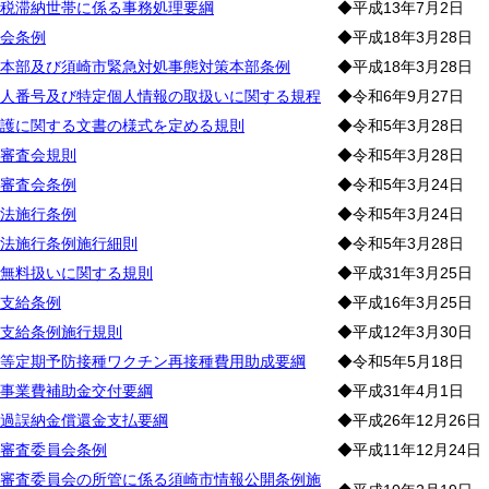
税滞納世帯に係る事務処理要綱
◆平成13年7月2日
会条例
◆平成18年3月28日
本部及び須崎市緊急対処事態対策本部条例
◆平成18年3月28日
人番号及び特定個人情報の取扱いに関する規程
◆令和6年9月27日
護に関する文書の様式を定める規則
◆令和5年3月28日
審査会規則
◆令和5年3月28日
審査会条例
◆令和5年3月24日
法施行条例
◆令和5年3月24日
法施行条例施行細則
◆令和5年3月28日
無料扱いに関する規則
◆平成31年3月25日
支給条例
◆平成16年3月25日
支給条例施行規則
◆平成12年3月30日
等定期予防接種ワクチン再接種費用助成要綱
◆令和5年5月18日
事業費補助金交付要綱
◆平成31年4月1日
過誤納金償還金支払要綱
◆平成26年12月26日
審査委員会条例
◆平成11年12月24日
審査委員会の所管に係る須崎市情報公開条例施