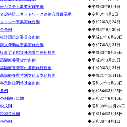
報システム事業実施要綱
◆平成30年6月1日
者虐待防止ネットワーク連絡会設置要綱
◆令和3年4月1日
タクシー事業実施要綱
◆令和2年3月24日
金条例
◆平成3年9月30日
祉計画策定委員会条例
◆平成17年6月28日
購入費助成事業実施要綱
◆令和7年3月31日
従事する招致外国青年任用規則
◆平成30年9月25日
高額療養費貸付条例
◆平成9年3月25日
高額療養費貸付条例施行規則
◆平成9年3月31日
高額療養費特別支給金支給規則
◆平成21年10月1日
事業財政調整基金条例
◆昭和57年3月23日
条例
◆昭和34年3月25日
条例施行規則
◆昭和37年6月15日
税規則
◆昭和38年12月26日
税減免規則
◆平成14年2月18日
税条例
◆昭和38年4月1日