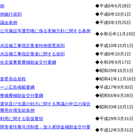
例
◆平成6年6月28日
例施行規則
◆平成6年10月1日
議会条例
◆平成5年3月25日
公共施設等運営権に係る実施方針に関する条例
◆令和元年11月19日
水設備工事指定業者特例措置規則
◆平成10年10月1日
水設備工事指定業者に関する規則
◆平成6年10月1日
化支援事業費補助金交付要綱
◆令和3年9月17日
◆昭和29年10月1日
査委員会規程
◆昭和41年11月16日
ージ広告掲載要綱
◆平成17年9月30日
整備費補助金交付要綱
◆昭和55年6月28日
選挙及び当選の効力に関する異議の申立の場合
◆昭和33年10月1日
費用弁償支給条例
利用に関する取扱要領
◆平成29年3月31日
障害者扶養共済制度」加入者掛金補助金交付要
◆平成12年3月31日