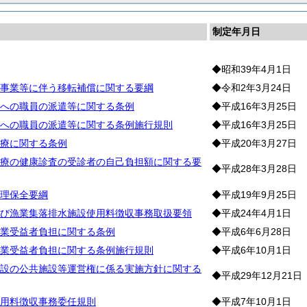
制定年月日
◆昭和39年4月1日
事業等に伴う移転補償に関する要綱
◆令和2年3月24日
への職員の派遣等に関する条例
◆平成16年3月25日
への職員の派遣等に関する条例施行規則
◆平成16年3月25日
療に関する条例
◆平成20年3月27日
療の健康診査の受診者の自己負担額に関する要
◆平成28年3月28日
理保全要綱
◆平成19年9月25日
び漁業集落排水施設使用料徴収事務取扱要領
◆平成24年4月1日
業受益者負担に関する条例
◆平成6年6月28日
業受益者負担に関する条例施行規則
◆平成6年10月1日
設の公共施設等運営権に係る実施方針に関する
◆平成29年12月21日
用料徴収事務委任規則
◆平成7年10月1日