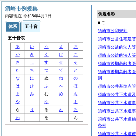
須崎市例規集
例規名称
内容現在 令和8年4月1日
■ こ
体系
五十音
須崎市公印規則
五十音表
須崎市公営住宅建替
あ
い
う
え
お
須崎市公益的法人等
か
き
く
け
こ
須崎市公益的法人等
さ
し
す
せ
そ
須崎市後期高齢者医
た
ち
つ
て
と
須崎市後期高齢者医
な
に
ぬ
ね
の
綱
は
ひ
ふ
へ
ほ
須崎市公共基準点管
ま
み
む
め
も
須崎市公共下水道及
や
ゆ
よ
須崎市公共下水道事
ら
り
る
れ
ろ
須崎市公共下水道事
わ
を
ん
須崎市公共下水道施
条例
須崎市公共下水道使