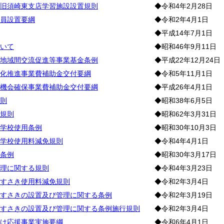
旧須崎東支店学習施設設置規則
◆令和4年2月28日
員設置要綱
◆令和2年4月1日
◆平成14年7月1日
いて
◆昭和46年9月11日
地域間交流促進等事業基金条例
◆平成22年12月24日
化推進事業費補助金交付要綱
◆令和5年11月1日
機会確保事業費補助金交付要綱
◆平成26年4月1日
則
◆昭和38年6月5日
規則
◆昭和62年3月31日
学校使用条例
◆昭和30年10月3日
学校使用料減免規則
◆令和4年4月1日
条例
◆昭和30年3月17日
理に関する規則
◆令和4年3月23日
すさき使用料減免規則
◆令和2年3月4日
すさきの設置及び管理に関する条例
◆令和2年3月19日
すさきの設置及び管理に関する条例施行規則
◆令和2年3月4日
け応援事業実施要綱
◆令和6年4月1日