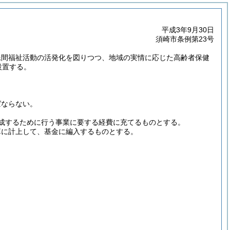
平成3年9月30日
須崎市条例第23号
民間福祉活動の活発化を図りつつ、地域の実情に応じた高齢者保健
設置する。
ばならない。
成するために行う事業に要する経費に充てるものとする。
算に計上して、基金に編入するものとする。
。