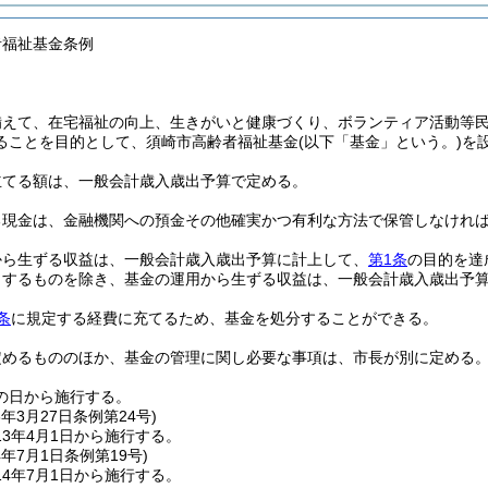
者福祉基金条例
備えて、在宅福祉の向上、生きがいと健康づくり、ボランティア活動等
ることを目的として、須崎市高齢者福祉基金
(以下「基金」という。)
を
立てる額は、一般会計歳入歳出予算で定める。
る現金は、金融機関への預金その他確実かつ有利な方法で保管しなけれ
から生ずる収益は、一般会計歳入歳出予算に計上して、
第1条
の目的を達
当するものを除き、基金の運用から生ずる収益は、一般会計歳入歳出予
条
に規定する経費に充てるため、基金を処分することができる。
定めるもののほか、基金の管理に関し必要な事項は、市長が別に定める
の日から施行する。
3年3月27日
条例第24号)
3年4月1日から施行する。
4年7月1日
条例第19号)
4年7月1日から施行する。