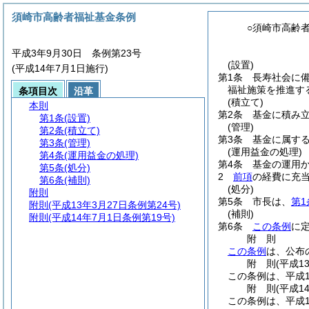
須崎市高齢者福祉基金条例
○須崎市高齢
平成3年9月30日 条例第23号
(設置)
(平成14年7月1日施行)
第1条
長寿社会に
福祉施策を推進す
条項目次
沿革
(積立て)
本則
第2条
基金に積み
第1条
(設置)
(管理)
第2条
(積立て)
第3条
基金に属す
第3条
(管理)
(運用益金の処理)
第4条
(運用益金の処理)
第4条
基金の運用
第5条
(処分)
2
前項
の経費に充
第6条
(補則)
(処分)
附則
第5条
市長は、
第1
附則
(平成13年3月27日条例第24号)
(補則)
附則
(平成14年7月1日条例第19号)
第6条
この条例
に
附
則
この条例
は、公布
附
則
(平成1
この条例は、平成1
附
則
(平成1
この条例は、平成1