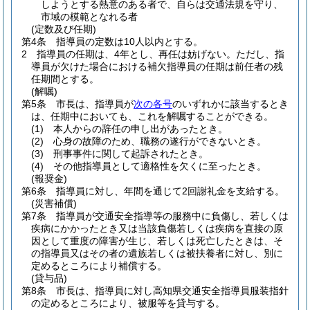
しようとする熱意のある者で、自らは交通法規を守り、
市域の模範となれる者
(定数及び任期)
第4条
指導員の定数は10人以内とする。
2
指導員の任期は、4年とし、再任は妨げない。
ただし、指
導員が欠けた場合における補欠指導員の任期は前任者の残
任期間とする。
(解嘱)
第5条
市長は、指導員が
次の各号
のいずれかに該当するとき
は、任期中においても、これを解嘱することができる。
(1)
本人からの辞任の申し出があったとき。
(2)
心身の故障のため、職務の遂行ができないとき。
(3)
刑事事件に関して起訴されたとき。
(4)
その他指導員として適格性を欠くに至ったとき。
(報奨金)
第6条
指導員に対し、年間を通じて2回謝礼金を支給する。
(災害補償)
第7条
指導員が交通安全指導等の服務中に負傷し、若しくは
疾病にかかったとき又は当該負傷若しくは疾病を直接の原
因として重度の障害が生じ、若しくは死亡したときは、そ
の指導員又はその者の遺族若しくは被扶養者に対し、別に
定めるところにより補償する。
(貸与品)
第8条
市長は、指導員に対し高知県交通安全指導員服装指針
の定めるところにより、被服等を貸与する。