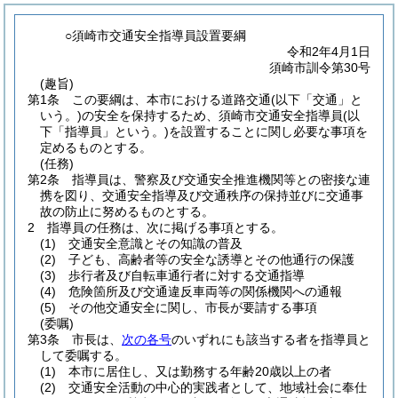
○須崎市交通安全指導員設置要綱
令和2年4月1日
須崎市訓令第30号
(趣旨)
第1条
この要綱は、本市における道路交通
(以下「交通」と
いう。)
の安全を保持するため、須崎市交通安全指導員
(以
下「指導員」という。)
を設置することに関し必要な事項を
定めるものとする。
(任務)
第2条
指導員は、警察及び交通安全推進機関等との密接な連
携を図り、交通安全指導及び交通秩序の保持並びに交通事
故の防止に努めるものとする。
2
指導員の任務は、次に掲げる事項とする。
(1)
交通安全意識とその知識の普及
(2)
子ども、高齢者等の安全な誘導とその他通行の保護
(3)
歩行者及び自転車通行者に対する交通指導
(4)
危険箇所及び交通違反車両等の関係機関への通報
(5)
その他交通安全に関し、市長が要請する事項
(委嘱)
第3条
市長は、
次の各号
のいずれにも該当する者を指導員と
して委嘱する。
(1)
本市に居住し、又は勤務する年齢20歳以上の者
(2)
交通安全活動の中心的実践者として、地域社会に奉仕