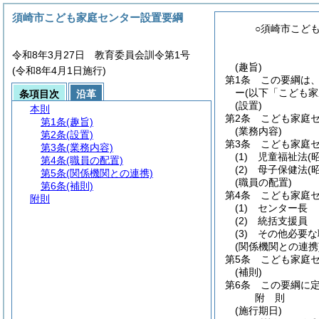
須崎市こども家庭センター設置要綱
○須崎市こど
令和8年3月27日 教育委員会訓令第1号
(趣旨)
(令和8年4月1日施行)
第1条
この要綱は
ー
(以下「こども
条項目次
沿革
(設置)
本則
第2条
こども家庭
第1条
(趣旨)
(業務内容)
第2条
(設置)
第3条
こども家庭
第3条
(業務内容)
(1)
児童福祉法
(
第4条
(職員の配置)
(2)
母子保健法
(
第5条
(関係機関との連携)
(職員の配置)
第6条
(補則)
第4条
こども家庭
附則
(1)
センター長
(2)
統括支援員
(3)
その他必要な
(関係機関との連携
第5条
こども家庭
(補則)
第6条
この要綱に
附
則
(施行期日)