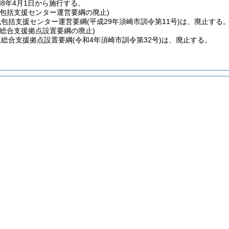
8年4月1日から施行する。
代包括支援センター運営要綱の廃止)
代包括支援センター運営要綱
(平成29年須崎市訓令第11号)
は、廃止する
庭総合支援拠点設置要綱の廃止)
庭総合支援拠点設置要綱
(令和4年須崎市訓令第32号)
は、廃止する。