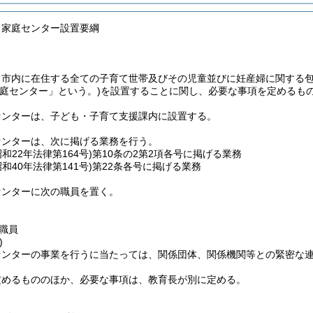
も家庭センター設置要綱
、市内に在住する全ての子育て世帯及びその児童並びに妊産婦に関する
家庭センター」という。)
を設置することに関し、必要な事項を定めるも
センターは、子ども・子育て支援課内に設置する。
センターは、次に掲げる業務を行う。
昭和22年法律第164号)
第10条の2第2項各号に掲げる業務
昭和40年法律第141号)
第22条各号に掲げる業務
センターに次の職員を置く。
職員
)
センターの事業を行うに当たっては、関係団体、関係機関等との緊密な
定めるもののほか、必要な事項は、教育長が別に定める。