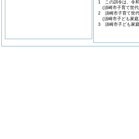
1
この訓令は、令和
(須崎市子育て世
2
須崎市子育て世
(須崎市子ども家
3
須崎市子ども家