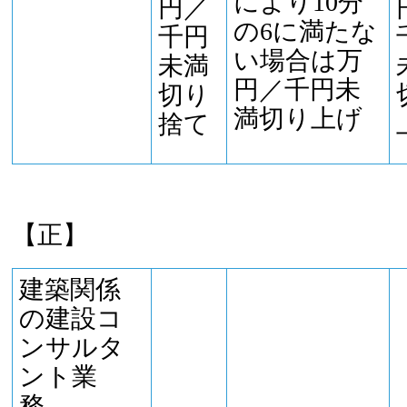
により10分
円／
の6に満たな
千円
い場合は万
未満
円／千円未
切り
満切り上げ
捨て
【正】
建築関係
の建設コ
ンサルタ
ント業
務、