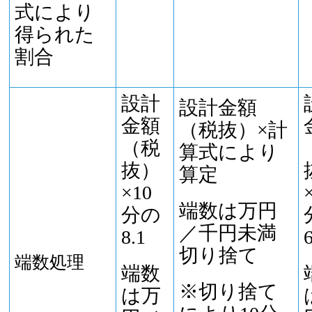
式により
得られた
割合
設計
設計金額
金額
（税抜）×計
（税
算式により
抜）
算定
×10
端数は万円
分の
／千円未満
8.1
切り捨て
端数処理
端数
※切り捨て
は万