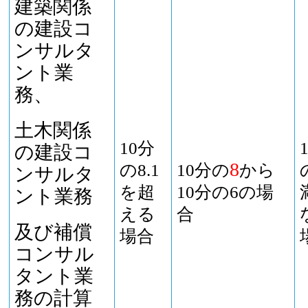
建築関係
の建設コ
ンサルタ
ント業
務、
土木関係
10分
の建設コ
8
の8.1
10分の
から
ンサルタ
を超
10分の6の場
ント業務
える
合
及び補償
場合
コンサル
タント業
務の計算