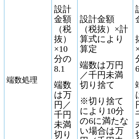
設計
金額
設計金額
（税
（税抜）×計
抜）
算式により
×10
算定
分の
端数は万円
8.1
／千円未満
端数処理
端数
切り捨て
は万
※切り捨て
円／
により10分
千円
の6に満たな
未満
い場合は万
切り