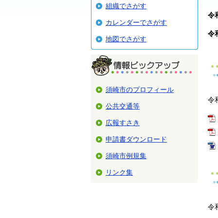
組織でさがす
令
カレンダーでさがす
令
地図でさがす
須崎市のプロフィール
令
公共交通等
広報すさき
申請書ダウンロード
須崎市例規集
リンク集
令