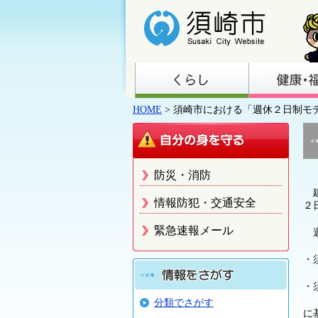
HOME
> 須崎市における「週休２日制モ
防災・消防
建
情報防犯・交通安全
２
緊急速報メール
週
・
・
分類でさがす
に