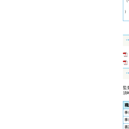
（
）
監
須
事
事
書