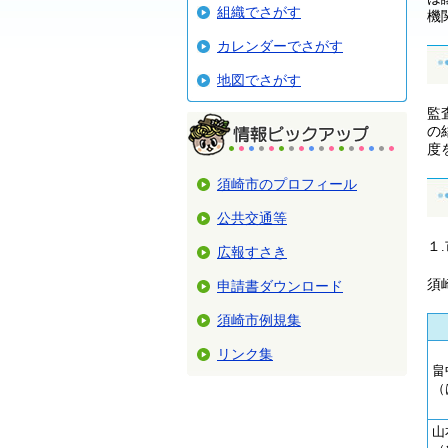
組織でさがす
機
カレンダーでさがす
地図でさがす
監
の
度
須崎市のプロフィール
公共交通等
１
広報すさき
須
申請書ダウンロード
須崎市例規集
リンク集
畠
（
山