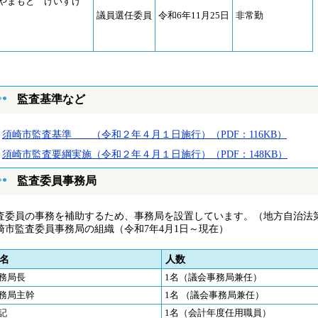
やまもと けいすけ
議員選任委員
令和6年11月25日
非常勤
監査基準など
須崎市監査基準 （令和２年４月１日施行）（PDF：116KB）
須崎市監査要綱実施（令和２年４月１日施行）（PDF：148KB）
監査委員事務局
査委員の事務を補助するため、事務局を設置しています。（地方自治法第2
崎市監査委員事務局の組織（令和7年4月1日～現在）
職名
人
務局長
1名（議会事務局兼任）
務局主幹
1名 （議会事務局兼任）
記
1名（会計年度任用職員）