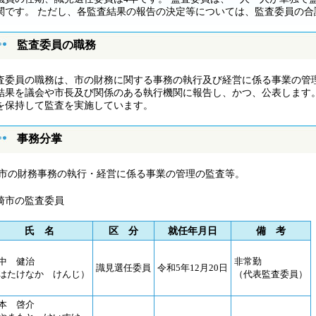
関です。 ただし、各監査結果の報告の決定等については、監査委員の合
監査委員の職務
査委員の職務は、市の財務に関する事務の執行及び経営に係る事業の管
結果を議会や市長及び関係のある執行機関に報告し、かつ、公表します
を保持して監査を実施しています。
事務分掌
.市の財務事務の執行・経営に係る事業の管理の監査等。
崎市の監査委員
氏 名
区 分
就任年月日
備 考
中 健治
非常勤
識見選任委員
令和5年12月20日
はたけなか けんじ）
（代表監査委員）
本 啓介