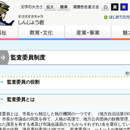
監査委員制度
担
監査委員の役割
監査委員とは
査委員とは、市長から独立した執行機関の一つです。（地方自治法第195
、市長が市議会の同意を得て、人格が高潔で、地方公共団体の財務管理
れた識見を有する者及び市議会議員のうちからそれぞれ1名を選任してい
議員の任期、識見選任委員は4年です。 監査委員は、一人一人が単独で