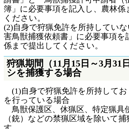
簿」に必要事項を記入し、農林係
ください。
(2)自身で狩猟免許を所持してい
害鳥獣捕獲依頼書」に必要事項を
係まで提出してください。
狩猟期間（11月15日～3月3
シを捕獲する場合
(1)自身で狩猟免許を所持してお
を行っている場合
鳥獣保護区、休猟区、特定猟具
（銃）などの禁猟区域を除いて捕
す。