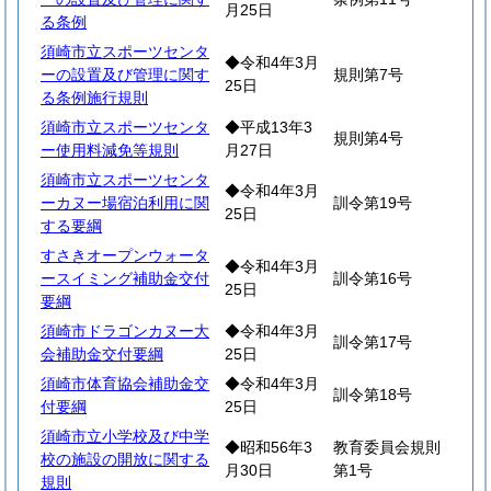
月25日
る条例
須崎市立スポーツセンタ
◆令和4年3月
ーの設置及び管理に関す
規則第7号
25日
る条例施行規則
須崎市立スポーツセンタ
◆平成13年3
規則第4号
ー使用料減免等規則
月27日
須崎市立スポーツセンタ
◆令和4年3月
ーカヌー場宿泊利用に関
訓令第19号
25日
する要綱
すさきオープンウォータ
◆令和4年3月
ースイミング補助金交付
訓令第16号
25日
要綱
須崎市ドラゴンカヌー大
◆令和4年3月
訓令第17号
会補助金交付要綱
25日
須崎市体育協会補助金交
◆令和4年3月
訓令第18号
付要綱
25日
須崎市立小学校及び中学
◆昭和56年3
教育委員会規則
校の施設の開放に関する
月30日
第1号
規則