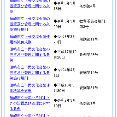
須崎市立上分交流会館の
◆令和3年3月
設置及び管理に関する条
条例第4号
18日
例
須崎市立上分交流会館の
◆令和3年3月
教育委員会規則
設置及び管理に関する条
29日
第3号
例施行規則
須崎市立上分交流会館使
◆令和3年3月
規則第11号
用料減免規則
29日
須崎市立市民文化会館の
◆平成17年12
設置及び管理に関する条
条例第23号
月28日
例
須崎市立市民文化会館の
◆令和4年4月
設置及び管理に関する条
規則第14号
1日
例施行規則
須崎市立市民文化会館使
◆平成10年3
規則第31号
用料減免規則
月30日
須崎市立交流ひろばすさ
◆令和2年3月
きの設置及び管理に関す
条例第1号
19日
る条例
須崎市立交流ひろばすさ