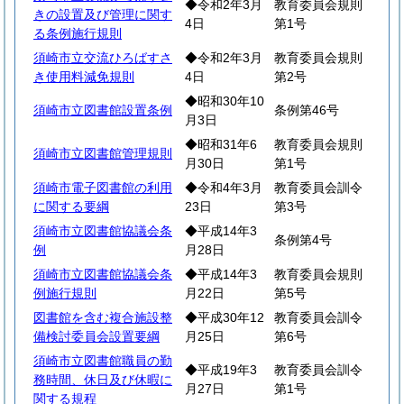
◆令和2年3月
教育委員会規則
きの設置及び管理に関す
4日
第1号
る条例施行規則
須崎市立交流ひろばすさ
◆令和2年3月
教育委員会規則
き使用料減免規則
4日
第2号
◆昭和30年10
須崎市立図書館設置条例
条例第46号
月3日
◆昭和31年6
教育委員会規則
須崎市立図書館管理規則
月30日
第1号
須崎市電子図書館の利用
◆令和4年3月
教育委員会訓令
に関する要綱
23日
第3号
須崎市立図書館協議会条
◆平成14年3
条例第4号
例
月28日
須崎市立図書館協議会条
◆平成14年3
教育委員会規則
例施行規則
月22日
第5号
図書館を含む複合施設整
◆平成30年12
教育委員会訓令
備検討委員会設置要綱
月25日
第6号
須崎市立図書館職員の勤
◆平成19年3
教育委員会訓令
務時間、休日及び休暇に
月27日
第1号
関する規程