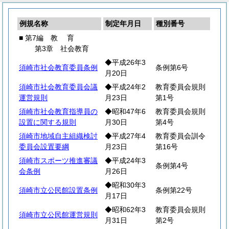
例規名称
制定年月日
種別番号
■ 第7編
教
育
第3章 社会教育
◆平成26年3
須崎市社会教育委員条例
条例第6号
月20日
須崎市社会教育委員会議
◆平成24年2
教育委員会規則
運営規則
月23日
第1号
須崎市社会教育指導員の
◆昭和47年6
教育委員会規則
設置に関する規則
月30日
第4号
須崎市地域自主組織検討
◆平成27年4
教育委員会訓令
委員会設置要綱
月23日
第16号
須崎市スポーツ推進審議
◆平成24年3
条例第4号
会条例
月26日
◆昭和30年3
須崎市立公民館設置条例
条例第22号
月17日
◆昭和62年3
教育委員会規則
須崎市立公民館運営規則
月31日
第2号