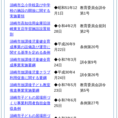
須崎市立小学校及び中学
◆昭和51年12
教育委員会訓令
校の施設の開放に関する
月1日
第1号
実施要領
須崎市高知信用金庫旧須
◆令和4年2月
教育委員会規則
崎東支店学習施設設置規
28日
第2号
則
須崎市放課後児童健全育
◆平成26年9
成事業の設備及び運営に
条例第20号
月22日
関する基準を定める条例
須崎市放課後児童健全育
◆令和7年3月
訓令第9号
成事業実施要綱
24日
須崎市放課後児童クラブ
◆平成30年4
訓令第26号
利用促進に関する要綱
月24日
須崎市放課後子ども教室
◆令和7年5月
教育委員会訓令
推進事業実施要綱
23日
第5号
須崎市子どもの居場所づ
◆令和7年6月
くり事業利用者負担金徴
条例第27号
25日
収条例
須崎市子どもの居場所づ