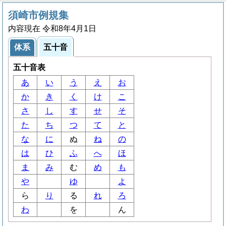
須崎市例規集
内容現在 令和8年4月1日
体系
五十音
五十音表
あ
い
う
え
お
か
き
く
け
こ
さ
し
す
せ
そ
た
ち
つ
て
と
な
に
ぬ
ね
の
は
ひ
ふ
へ
ほ
ま
み
む
め
も
や
ゆ
よ
ら
り
る
れ
ろ
わ
を
ん