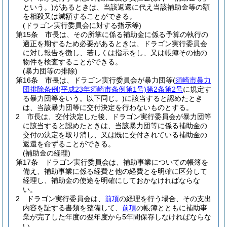
という。)
があるときは、当該返還に代え当該補助金等の額
を相殺又は減額することができる。
(ドラゴン実行委員会に対する指示等)
第15条
市長は、その所掌に係る補助金に係る予算の執行の
適正を期するため必要があるときは、ドラゴン実行委員会
に対し報告を徴し、若しくは指示をし、又は帳簿その他の
物件を検査することができる。
(暴力団等の排除)
第16条
市長は、ドラゴン実行委員会が暴力団等
(
須崎市暴力
団排除条例
(平成23年須崎市条例第1号)
第2条第2号
に規定す
る暴力団等をいう。以下同じ。)
に該当すると認めたとき
は、当該暴力団等に交付決定を行わないものとする。
2
市長は、交付決定した後、ドラゴン実行委員会が暴力団等
に該当すると認めたときは、当該暴力団等に係る補助金の
交付の決定を取り消し、又は既に交付されている補助金の
返還を命ずることができる。
(補助金の経理)
第17条
ドラゴン実行委員会は、補助事業についての帳簿を
備え、補助事業に係る経費と他の経費とを明確に区分して
経理し、補助金の使途を明確にしておかなければならな
い。
2
ドラゴン実行委員会は、
前項
の経理を行う場合、その支出
内容を証する書類を整備して、
前項
の帳簿とともに補助事
業が完了した年度の翌年度から5年間保存しなければならな
い。