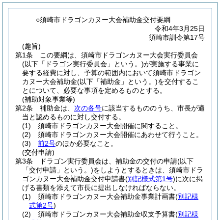
○須崎市ドラゴンカヌー大会補助金交付要綱
令和4年3月25日
須崎市訓令第17号
(趣旨)
第1条
この要綱は、須崎市ドラゴンカヌー大会実行委員会
(以下「ドラゴン実行委員会」という。)
が実施する事業に
要する経費に対し、予算の範囲内において須崎市ドラゴン
カヌー大会補助金
(以下「補助金」という。)
を交付するこ
とについて、必要な事項を定めるものとする。
(補助対象事業等)
第2条
補助金は、
次の各号
に該当するもののうち、市長が適
当と認めるものに対し交付する。
(1)
須崎市ドラゴンカヌー大会開催に関すること。
(2)
須崎市ドラゴンカヌー大会開催にあわせて行うこと。
(3)
前2号
のほか必要なこと。
(交付申請)
第3条
ドラゴン実行委員会は、補助金の交付の申請
(以下
「交付申請」という。)
をしようとするときは、須崎市ドラ
ゴンカヌー大会補助金交付申請書
(
別記様式第1号
)
に次に掲
げる書類を添えて市長に提出しなければならない。
(1)
須崎市ドラゴンカヌー大会補助金事業計画書
(
別記様
式第2号
)
(2)
須崎市ドラゴンカヌー大会補助金収支予算書
(
別記様