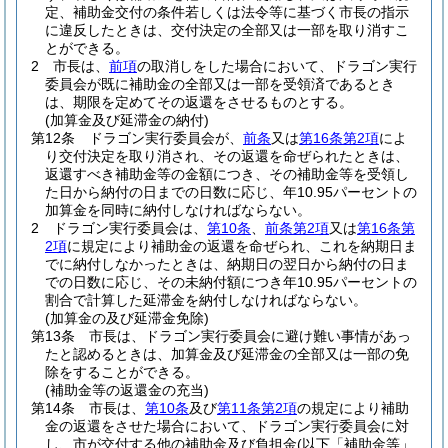
定、補助金交付の条件若しくは法令等に基づく市長の指示
に違反したときは、交付決定の全部又は一部を取り消すこ
とができる。
2
市長は、
前項
の取消しをした場合において、ドラゴン実行
委員会が既に補助金の全部又は一部を受領済であるとき
は、期限を定めてその返還をさせるものとする。
(加算金及び延滞金の納付)
第12条
ドラゴン実行委員会が、
前条
又は
第16条第2項
によ
り交付決定を取り消され、その返還を命ぜられたときは、
返還すべき補助金等の金額につき、その補助金等を受領し
た日から納付の日までの日数に応じ、年10.95パーセントの
加算金を同時に納付しなければならない。
2
ドラゴン実行委員会は、
第10条
、
前条第2項
又は
第16条第
2項
に規定により補助金の返還を命ぜられ、これを納期日ま
でに納付しなかったときは、納期日の翌日から納付の日ま
での日数に応じ、その未納付額につき年10.95パーセントの
割合で計算した延滞金を納付しなければならない。
(加算金の及び延滞金免除)
第13条
市長は、ドラゴン実行委員会に避け難い事情があっ
たと認めるときは、加算金及び延滞金の全部又は一部の免
除をすることができる。
(補助金等の返還金の充当)
第14条
市長は、
第10条
及び
第11条第2項
の規定により補助
金の返還をさせた場合において、ドラゴン実行委員会に対
し、市が交付する他の補助金及び負担金
(以下「補助金等」