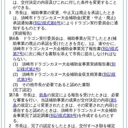
は、交付決定の内容及びこれに付した条件を変更すること
ができる。
3
市長は、補助事業の変更、中止又は廃止を承認したとき
は、須崎市ドラゴンカヌー大会補助金
(変更・中止・廃止)
承認通知書
(
別記様式第6号
)
によりドラゴン実行委員会に通
知するものとする。
(実績報告)
第6条
ドラゴン実行委員会は、補助事業が完了したとき
(補
助事業の廃止の承認を受けたときを含む。)
は、速やかに、
須崎市ドラゴンカヌー大会補助金事業完了報告書
(
別記様式
第7号
)
に次に掲げる書類を添えて市長に提出しなければな
らない。
(1)
須崎市ドラゴンカヌー大会補助金事業実績報告書
(
別
記様式第2号
)
(2)
須崎市ドラゴンカヌー大会補助金収支精算書
(
別記様
式第3号
)
(3)
その他市長が必要であると認めた書類
(完了認定)
第7条
市長は、
前条
の規定による報告を受けたときは、必要
な審査を行い、当該補助事業の成果が交付決定の内容
(
第5
条
の規定により変更されたときは、その変更された内容)
と
適合すると認めたときは、須崎市ドラゴンカヌー大会補助
金事業完了認定調書
(
別記様式第8号
)
を作成するものとす
る。
2
市長は、完了の認定をしたときは、交付すべき額を確定