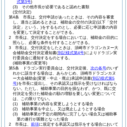
式第3号
)
(3)
その他市長が必要であると認めた書類
(交付決定)
第4条
市長は、交付申請があったときは、その内容を審査
し、適当と認めるときは、補助金の交付の決定
(以下「交付
決定」という。)
をするものとし、必要に応じ申請書の内容
を変更して決定することができる。
2
市長は、交付決定をする場合においては、補助金の目的に
照らし、必要な条件を付することができる。
3
市長は、交付決定をしたときは、須崎市ドラゴンカヌー大
会補助金交付決定通知書
(
別記様式第4号
)
によりドラゴン実
行委員会に通知するものとする。
(補助事業の変更等)
第5条
ドラゴン実行委員会は、交付決定後、
次の各号
のいず
れかに該当する場合は、あらかじめ、須崎市ドラゴンカヌ
ー大会補助金
(変更・中止・廃止)
承認申請書
(
別記様式第5
号
)
を市長に提出し、その承認又は指示を受けなければなら
ない。
ただし、補助事業の目的を損なわず、かつ、既に交
付決定を受けた補助金の額の増額を要しない変更について
は、この限りでない。
(1)
補助事業の内容を変更しようとする場合
(2)
補助事業を中止し、又は廃止しようとする場合
(3)
補助事業が予定の期間内に完了しない場合又は補助事
業の遂行が困難となった場合
2
市長は、
前項
に規定する承認又は指示をする場合において