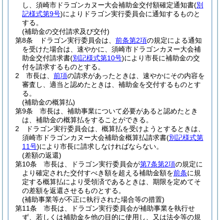
し、須崎市ドラゴンカヌー大会補助金交付額確定通知書
(
別
記様式第9号
)
によりドラゴン実行委員会に通知するものと
する。
(補助金の交付請求及び交付)
第8条
ドラゴン実行委員会は、
前条第2項
の規定による通知
を受けた場合は、速やかに、須崎市ドラゴンカヌー大会補
助金交付請求書
(
別記様式第10号
)
により市長に補助金の交
付を請求するものとする。
2
市長は、
前項
の請求があったときは、速やかにその内容を
審査し、適当と認めたときは、補助金を交付するものとす
る。
(補助金の概算払)
第9条
市長は、補助事業について必要があると認めたとき
は、補助金の概算払をすることができる。
2
ドラゴン実行委員会は、概算払を受けようとするときは、
須崎市ドラゴンカヌー大会補助金概算払請求書
(
別記様式第
11号
)
により市長に請求しなければならない。
(差額の返還)
第10条
市長は、ドラゴン実行委員会が
第7条第2項
の規定に
より確定された交付すべき額を超える補助金額を
前条
に規
定する概算払により受領済であるときは、期限を定めてそ
の差額を返還させるものとする。
(補助事業等が不正に執行された場合等の措置)
第11条
市長は、ドラゴン実行委員会が補助事業を執行せ
ず、若しくは補助金を他の目的に使用し、又は法令等の規