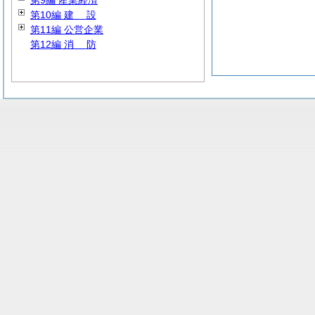
第9編 産業経済
第10編
建
設
第11編 公営企業
第12編
消
防