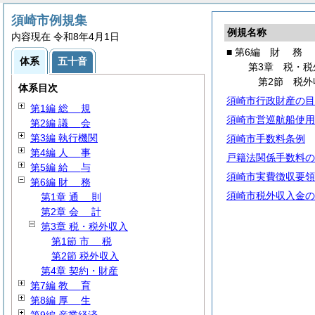
須崎市例規集
例規名称
内容現在 令和8年4月1日
■ 第6編
財
務
体系
五十音
第3章 税・税
第2節 税外
体系目次
須崎市行政財産の目
第1編
総
規
須崎市営巡航船使用
第2編
議
会
第3編 執行機関
須崎市手数料条例
第4編
人
事
戸籍法関係手数料の
第5編
給
与
須崎市実費徴収要領
第6編
財
務
須崎市税外収入金の
第1章
通
則
第2章
会
計
第3章 税・税外収入
第1節
市
税
第2節 税外収入
第4章 契約・財産
第7編
教
育
第8編
厚
生