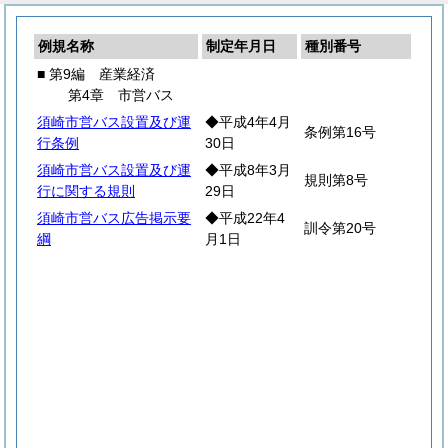
例規名称
制定年月日
種別番号
■ 第9編 産業経済
第4章 市営バス
須崎市営バス設置及び運
◆平成4年4月
条例第16号
行条例
30日
須崎市営バス設置及び運
◆平成8年3月
規則第8号
行に関する規則
29日
須崎市営バス広告掲示要
◆平成22年4
訓令第20号
綱
月1日