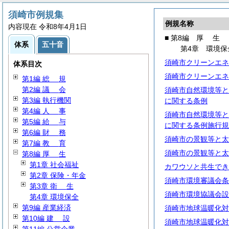
須崎市例規集
例規名称
内容現在 令和8年4月1日
■ 第8編
厚
生
体系
五十音
第4章 環境保
須崎市クリーンエネ
体系目次
須崎市クリーンエネ
第1編
総
規
第2編
議
会
須崎市自然環境等と
第3編 執行機関
に関する条例
第4編
人
事
須崎市自然環境等と
第5編
給
与
に関する条例施行規
第6編
財
務
須崎市の景観等と太
第7編
教
育
須崎市の景観等と太
第8編
厚
生
第1章 社会福祉
カワウソと共生でき
第2章 保険・年金
須崎市環境審議会条
第3章
衛
生
須崎市環境協議会設
第4章 環境保全
第9編 産業経済
須崎市地球温暖化対
第10編
建
設
須崎市地球温暖化対