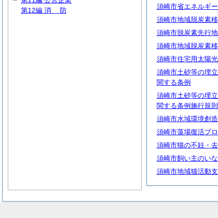
第11編 公営企業
須崎市省エネルギー
第12編
消
防
須崎市地域脱炭素移
須崎市脱炭素先行地
須崎市地域脱炭素移
須崎市住宅用太陽光
須崎市土砂等の埋立
関する条例
須崎市土砂等の埋立
関する条例施行規則
須崎市水域環境創造
須崎市藻場復活プロ
須崎市猫の不妊・去
須崎市飼い主のいな
須崎市地域猫活動支