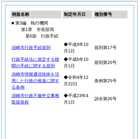
例規名称
制定年月日
種別番号
■ 第3編 執行機関
第1章 市長部局
第5節 行政手続
◆平成9年10
須崎市行政手続規則
規則第17号
月1日
行政手続法に規定する聴
◆平成6年10
規則第20号
聞の手続に関する規則
月1日
須崎市情報通信技術を活
◆令和4年12
用した行政の推進に関す
条例第25号
月22日
る条例
須崎市行政不服申立事務
◆平成23年4
訓令第26号
取扱規程
月1日