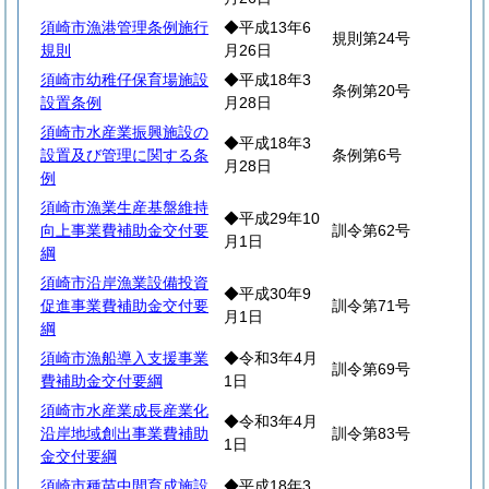
須崎市漁港管理条例施行
◆平成13年6
規則第24号
規則
月26日
須崎市幼稚仔保育場施設
◆平成18年3
条例第20号
設置条例
月28日
須崎市水産業振興施設の
◆平成18年3
設置及び管理に関する条
条例第6号
月28日
例
須崎市漁業生産基盤維持
◆平成29年10
向上事業費補助金交付要
訓令第62号
月1日
綱
須崎市沿岸漁業設備投資
◆平成30年9
促進事業費補助金交付要
訓令第71号
月1日
綱
須崎市漁船導入支援事業
◆令和3年4月
訓令第69号
費補助金交付要綱
1日
須崎市水産業成長産業化
◆令和3年4月
沿岸地域創出事業費補助
訓令第83号
1日
金交付要綱
須崎市種苗中間育成施設
◆平成18年3