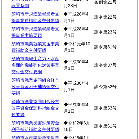
条例第21号
設置条例
月28日
須崎市新規漁業就業者支
◆平成28年4
訓令第22号
援事業費補助金交付要綱
月1日
須崎市新規漁業就業者支
◆平成28年4
訓令第23号
援事業実施要領
月1日
須崎市漁業就業支援事業
◆令和元年10
訓令第31号
費補助金交付要綱
月1日
須崎市漁場生産力・水産
◆平成30年4
多面的機能強化対策事業
訓令第37号
月1日
交付金交付要綱
須崎市漁業協同組合経営
◆平成30年4
改善資金利子補給金交付
訓令第52号
月1日
要綱
須崎市漁業協同組合経営
◆平成30年4
改善資金保証料補給金交
訓令第53号
月1日
付要綱
須崎市漁業災害対策資金
◆令和2年6月
訓令第61号
利子補給補助金交付要綱
15日
須崎市水産業緊急支援事
◆令和8年1月