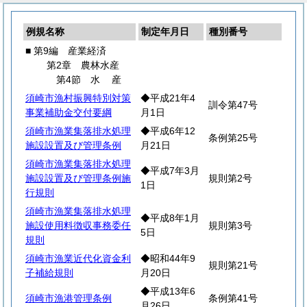
例規名称
制定年月日
種別番号
■ 第9編 産業経済
第2章 農林水産
第4節
水
産
須崎市漁村振興特別対策
◆平成21年4
訓令第47号
事業補助金交付要綱
月1日
須崎市漁業集落排水処理
◆平成6年12
条例第25号
施設設置及び管理条例
月21日
須崎市漁業集落排水処理
◆平成7年3月
施設設置及び管理条例施
規則第2号
1日
行規則
須崎市漁業集落排水処理
◆平成8年1月
施設使用料徴収事務委任
規則第3号
5日
規則
須崎市漁業近代化資金利
◆昭和44年9
規則第21号
子補給規則
月20日
◆平成13年6
須崎市漁港管理条例
条例第41号
月26日