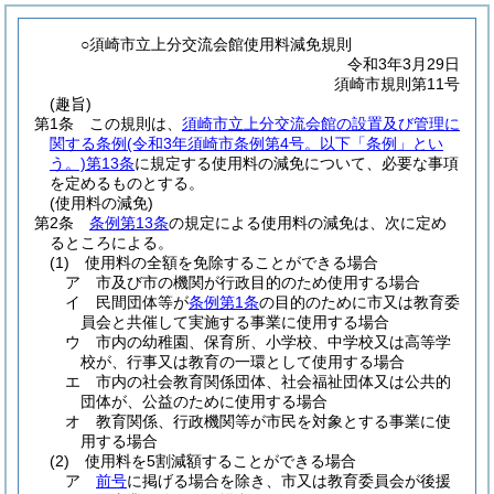
○須崎市立上分交流会館使用料減免規則
令和3年3月29日
須崎市規則第11号
(趣旨)
第1条
この規則は、
須崎市立上分交流会館の設置及び管理に
関する条例
(令和3年須崎市条例第4号。以下「条例」とい
う。)
第13条
に規定する使用料の減免について、必要な事項
を定めるものとする。
(使用料の減免)
第2条
条例第13条
の規定による使用料の減免は、次に定め
るところによる。
(1)
使用料の全額を免除することができる場合
ア
市及び市の機関が行政目的のため使用する場合
イ
民間団体等が
条例第1条
の目的のために市又は教育委
員会と共催して実施する事業に使用する場合
ウ
市内の幼稚園、保育所、小学校、中学校又は高等学
校が、行事又は教育の一環として使用する場合
エ
市内の社会教育関係団体、社会福祉団体又は公共的
団体が、公益のために使用する場合
オ
教育関係、行政機関等が市民を対象とする事業に使
用する場合
(2)
使用料を5割減額することができる場合
ア
前号
に掲げる場合を除き、市又は教育委員会が後援