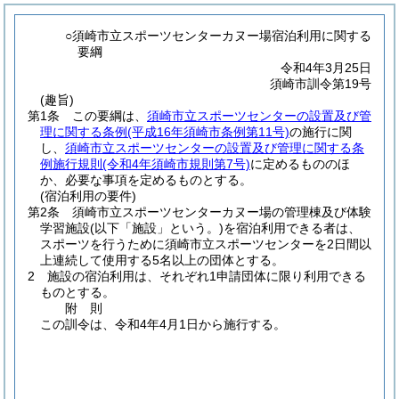
○須崎市立スポーツセンターカヌー場宿泊利用に関する
要綱
令和4年3月25日
須崎市訓令第19号
(趣旨)
第1条
この要綱は、
須崎市立スポーツセンターの設置及び管
理に関する条例
(平成16年須崎市条例第11号)
の施行に関
し、
須崎市立スポーツセンターの設置及び管理に関する条
例施行規則
(令和4年須崎市規則第7号)
に定めるもののほ
か、必要な事項を定めるものとする。
(宿泊利用の要件)
第2条
須崎市立スポーツセンターカヌー場の管理棟及び体験
学習施設
(以下「施設」という。)
を宿泊利用できる者は、
スポーツを行うために須崎市立スポーツセンターを2日間以
上連続して使用する5名以上の団体とする。
2
施設の宿泊利用は、それぞれ1申請団体に限り利用できる
ものとする。
附
則
この訓令は、令和4年4月1日から施行する。