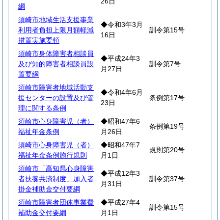
26日
綱
須崎市地域生活支援事業
◆令和3年3月
利用者負担上限月額軽減
訓令第15号
16日
措置実施要領
須崎市身体障害者相談員
◆平成24年3
及び知的障害者相談員設
訓令第7号
月27日
置要綱
須崎市障害者地域活動支
◆令和4年6月
援センターの設置及び管
条例第17号
23日
理に関する条例
須崎市心身障害児（者）
◆昭和47年6
条例第19号
福祉年金条例
月26日
須崎市心身障害児（者）
◆昭和47年7
規則第20号
福祉年金条例施行規則
月1日
須崎市「高知県心身障害
◆平成12年3
者扶養共済制度」加入者
訓令第37号
月31日
掛金補助金交付要綱
須崎市障害者団体事業費
◆平成27年4
訓令第15号
補助金交付要綱
月1日