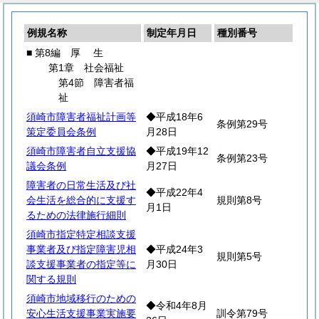
例規名称
制定年月日
種別番号
■ 第8編
厚
生
第1章 社会福祉
第4節 障害者福
祉
須崎市障害者福祉計画等
◆平成18年6
条例第29号
策定委員会条例
月28日
須崎市障害者自立支援協
◆平成19年12
条例第23号
議会条例
月27日
障害者の日常生活及び社
◆平成22年4
会生活を総合的に支援す
規則第8号
月1日
るための法律施行細則
須崎市指定特定相談支援
事業者及び指定障害児相
◆平成24年3
規則第5号
談支援事業者の指定等に
月30日
関する規則
須崎市地域移行のための
◆令和4年8月
安心生活支援事業実施要
訓令第79号