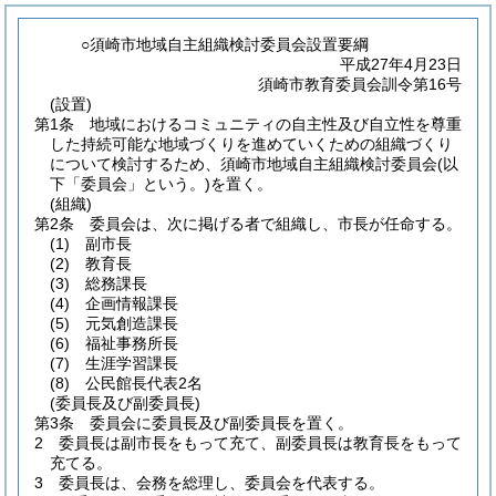
○須崎市地域自主組織検討委員会設置要綱
平成27年4月23日
須崎市教育委員会訓令第16号
(設置)
第1条
地域におけるコミュニティの自主性及び自立性を尊重
した持続可能な地域づくりを進めていくための組織づくり
について検討するため、須崎市地域自主組織検討委員会
(以
下「委員会」という。)
を置く。
(組織)
第2条
委員会は、次に掲げる者で組織し、市長が任命する。
(1)
副市長
(2)
教育長
(3)
総務課長
(4)
企画情報課長
(5)
元気創造課長
(6)
福祉事務所長
(7)
生涯学習課長
(8)
公民館長代表2名
(委員長及び副委員長)
第3条
委員会に委員長及び副委員長を置く。
2
委員長は副市長をもって充て、副委員長は教育長をもって
充てる。
3
委員長は、会務を総理し、委員会を代表する。