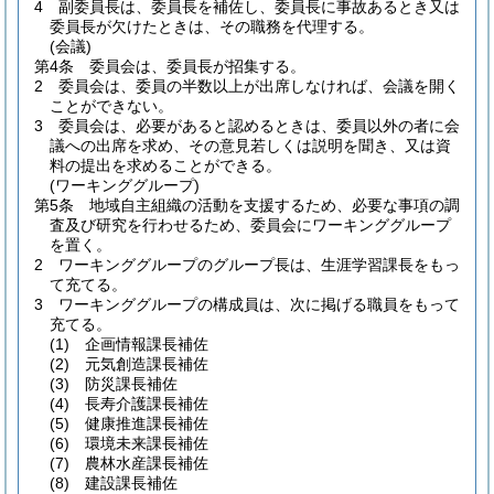
4
副委員長は、委員長を補佐し、委員長に事故あるとき又は
委員長が欠けたときは、その職務を代理する。
(会議)
第4条
委員会は、委員長が招集する。
2
委員会は、委員の半数以上が出席しなければ、会議を開く
ことができない。
3
委員会は、必要があると認めるときは、委員以外の者に会
議への出席を求め、その意見若しくは説明を聞き、又は資
料の提出を求めることができる。
(ワーキンググループ)
第5条
地域自主組織の活動を支援するため、必要な事項の調
査及び研究を行わせるため、委員会にワーキンググループ
を置く。
2
ワーキンググループのグループ長は、生涯学習課長をもっ
て充てる。
3
ワーキンググループの構成員は、次に掲げる職員をもって
充てる。
(1)
企画情報課長補佐
(2)
元気創造課長補佐
(3)
防災課長補佐
(4)
長寿介護課長補佐
(5)
健康推進課長補佐
(6)
環境未来課長補佐
(7)
農林水産課長補佐
(8)
建設課長補佐