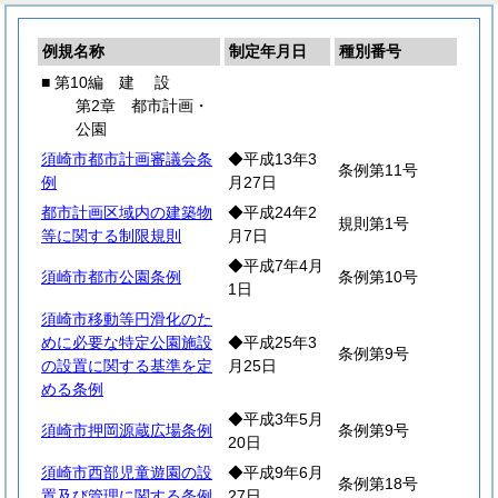
例規名称
制定年月日
種別番号
■ 第10編
建
設
第2章 都市計画・
公園
須崎市都市計画審議会条
◆平成13年3
条例第11号
例
月27日
都市計画区域内の建築物
◆平成24年2
規則第1号
等に関する制限規則
月7日
◆平成7年4月
須崎市都市公園条例
条例第10号
1日
須崎市移動等円滑化のた
めに必要な特定公園施設
◆平成25年3
条例第9号
の設置に関する基準を定
月25日
める条例
◆平成3年5月
須崎市押岡源蔵広場条例
条例第9号
20日
須崎市西部児童遊園の設
◆平成9年6月
条例第18号
置及び管理に関する条例
27日