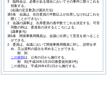
3
臨時会は、必要がある場合においてその事件に限りこれを
招集する。
(会議の定足数及び議決方法)
第5条
会議は、在任委員の半数以上が出席しなければこれを
開くことができない。
2
会議の議事は、出席委員の過半数でこれを決定する。
可否
同数の時は、委員長の決するところによる。
(議事参与)
第6条
関係事務局職員は、会議に出席して意見を述べること
ができる。
2
委員は、会議において関係事務局職員に対し、説明を求
め、又は資料の提出を求めることができる。
附
則
この規則
は、公布の日から施行する。
附
則
(平成26年3月20日
教委規則第3号)
この規則は、平成26年4月1日から施行する。