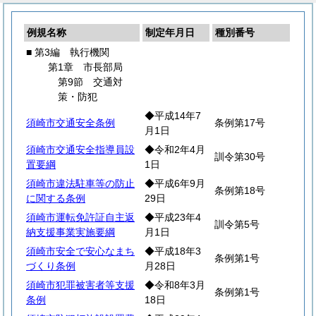
例規名称
制定年月日
種別番号
■ 第3編 執行機関
第1章 市長部局
第9節 交通対
策・防犯
◆平成14年7
須崎市交通安全条例
条例第17号
月1日
須崎市交通安全指導員設
◆令和2年4月
訓令第30号
置要綱
1日
須崎市違法駐車等の防止
◆平成6年9月
条例第18号
に関する条例
29日
須崎市運転免許証自主返
◆平成23年4
訓令第5号
納支援事業実施要綱
月1日
須崎市安全で安心なまち
◆平成18年3
条例第1号
づくり条例
月28日
須崎市犯罪被害者等支援
◆令和8年3月
条例第1号
条例
18日