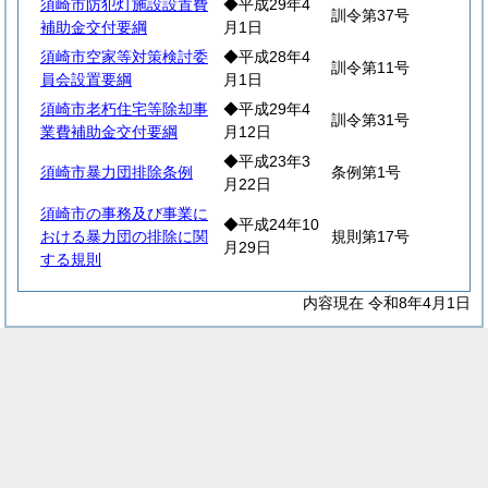
須崎市防犯灯施設設置費
◆平成29年4
訓令第37号
補助金交付要綱
月1日
須崎市空家等対策検討委
◆平成28年4
訓令第11号
員会設置要綱
月1日
須崎市老朽住宅等除却事
◆平成29年4
訓令第31号
業費補助金交付要綱
月12日
◆平成23年3
須崎市暴力団排除条例
条例第1号
月22日
須崎市の事務及び事業に
◆平成24年10
おける暴力団の排除に関
規則第17号
月29日
する規則
内容現在 令和8年4月1日