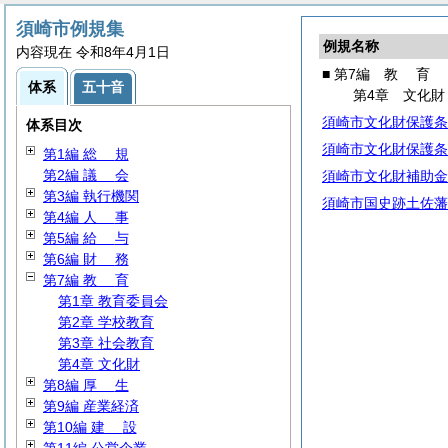
須崎市例規集
例規名称
内容現在 令和8年4月1日
■ 第7編
教
育
体系
五十音
第4章 文化財
須崎市文化財保護条
体系目次
須崎市文化財保護条
第1編
総
規
第2編
議
会
須崎市文化財補助金
第3編 執行機関
須崎市国史跡土佐藩
第4編
人
事
第5編
給
与
第6編
財
務
第7編
教
育
第1章 教育委員会
第2章 学校教育
第3章 社会教育
第4章 文化財
第8編
厚
生
第9編 産業経済
第10編
建
設