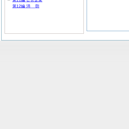
第11編 公営企業
第12編
消
防