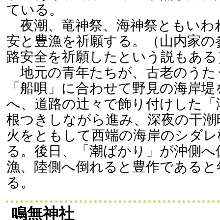
ている。
夜潮、竜神祭、海神祭ともいわ
安と豊漁を祈願する。（山内家の
路安全を祈願したという説もある
地元の青年たちが、古老のうた
「船唄」に合わせて野見の海岸堤
へ、道路の辻々で飾り付けした「
根つきしながら進み、深夜の干潮
火をともして西端の海岸のシダレ
る。後日、「潮ばかり」が沖側へ
漁、陸側へ倒れると豊作であると
る。
鳴無神社