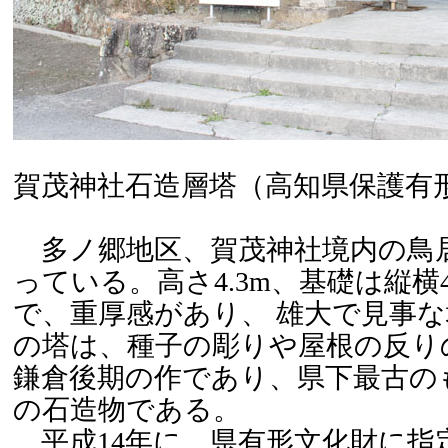
賀茂神社石造層塔（高知県保護有
多ノ郷地区、賀茂神社境内の鳥
っている。高さ4.3m、基礎は縦横4
で、重厚感があり、 雄大で見事
の塔は、種子の彫りや屋根の反り
鎌倉後期の作であり、県下最古の
の石造物である。
平成14年に、県有形文化財に指