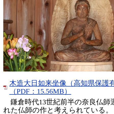
木造大日如来坐像（高知県保護
（PDF：15.56MB）
鎌倉時代13世紀前半の奈良仏師
れた仏師の作と考えられている。