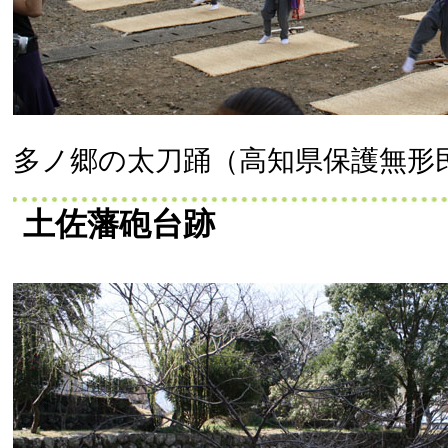
多ノ郷の太刀踊（高知県保護無形
土佐藩砲台跡