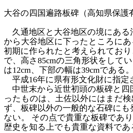
大谷の四国遍路板碑（高知県保護
久通地区と大谷地区の境にある
から大谷地区に下ったところにあ
初期に作られたと考えられており
で、高さ85cmの三角形状をして
は12cm、下部の幅は39cmである
平成16年に県有形文化財に指定
中世末から近世初頭の板碑と四
ったものは、土佐以外にはまだ検
ず、板碑以外の一般的な石碑にも
ない。 その点で貴重な板碑であ
歴史を知る上でも貴重な資料であ