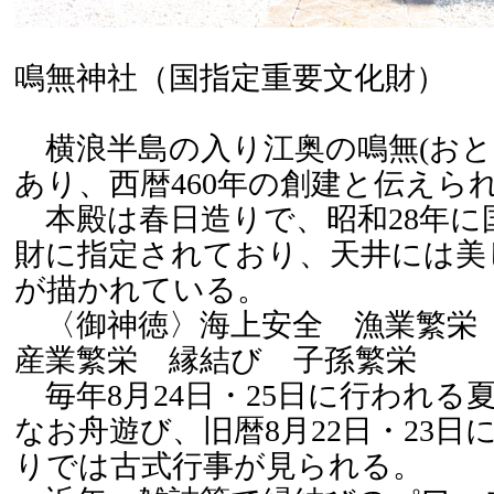
鳴無神社（国指定重要文化財）
横浪半島の入り江奥の鳴無(おと
あり、西暦460年の創建と伝えら
本殿は春日造りで、昭和28年に
財に指定されており、天井には美
が描かれている。
〈御神徳〉海上安全 漁業繁栄
産業繁栄 縁結び 子孫繁栄
毎年8月24日・25日に行われる
なお舟遊び、旧暦8月22日・23日
りでは古式行事が見られる。