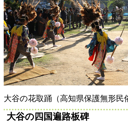
大谷の花取踊（高知県保護無形民
大谷の四国遍路板碑