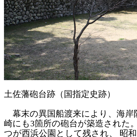
土佐藩砲台跡（国指定史跡）
幕末の異国船渡来により、海岸
崎にも3箇所の砲台が築造された
つが西浜公園として残され、 昭和