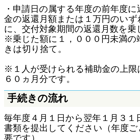
・申請日の属する年度の前年度に
金の返還月額または１万円のいず
に、交付対象期間の返還月数を乗
※乗じた額に１，０００円未満の
きは切り捨て。
※１人が受けられる補助金の上限
６０ヵ月分です。
手続きの流れ
毎年度４月１日から翌年１月３１
書類を提出してください（年度ご
要です）。