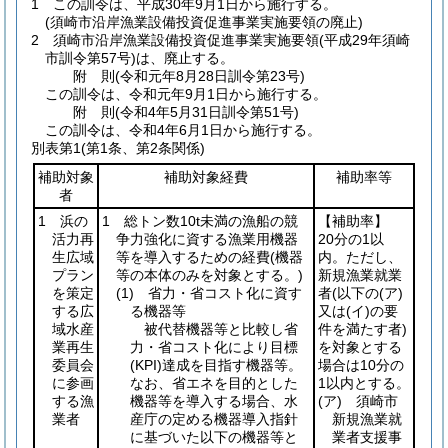
1
この訓令は、平成30年9月1日から施行する。
(須崎市沿岸漁業設備投資促進事業実施要領の廃止)
2
須崎市沿岸漁業設備投資促進事業実施要領
(平成29年須崎
市訓令第57号)
は、廃止する。
附
則
(令和元年8月28日
訓令第23号)
この訓令は、令和元年9月1日から施行する。
附
則
(令和4年5月31日
訓令第51号)
この訓令は、令和4年6月1日から施行する。
別表第1
(第1条、第2条関係)
補助対象
補助対象経費
補助率等
者
1 浜の
1 総トン数10t未満の漁船の競
【補助率】
活力再
争力強化に資する漁業用機器
20分の1以
生広域
等を導入するための経費
(機器
内。ただし、
プラン
等の本体のみを対象とする。)
新規漁業就業
を策定
(1)
省力・省コスト化に資す
者
(以下の
(ア)
する広
る機器等
又は
(イ)
の要
域水産
被代替機器等と比較し省
件を満たす者)
業再生
力・省コスト化により目標
を対象とする
委員会
(KPI)
達成を目指す機器等。
場合は10分の
に参画
なお、省エネを目的とした
1以内とする。
する漁
機器等を導入する場合、水
(ア)
須崎市
業者
産庁の定める機器導入指針
新規漁業就
に基づいた以下の機器等と
業者支援事