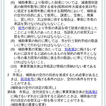
(6)
補助事業により取得した財産については、減価償却資
産の耐用年数等に関する省令
(昭和40年大蔵省令第15号)
に規定する耐用年数に相当する期間内において、補助金
の交付の目的に反して使用し、譲渡し、交換し、廃棄
し、貸し付け、又は担保に供する場合は、事前に市長の
承認を受けなければならないこと。
(7)
前号
の規定により市長の承認を得て財産の処分をした
ことにより収入のあったときは、当該収入の全部又は一
部を市に納付しなければならないこと。
(8)
補助事業の執行に際しては、市が行う契約手続の取扱
いに準じて行わなければならないこと。
(9)
補助事業の実施に当たっては、
別表第2
に掲げるいず
れかに該当すると認められるものを契約の相手方としな
い等の暴力団等の排除に係る市の取扱いに準じて行わな
ければならないこと。
(10)
事業実施主体は市税及び県税の滞納がない者である
こと。
2
市長は、補助金の交付の目的を達成するため必要があると
きは、
前項各号
に掲げる条件のほか、交付の条件を付する
ことができる。
(補助金の交付の決定の取消し)
第6条
市長は、交付決定をした後に事業実施主体が
別表第2
に掲げるいずれかに該当すると認めたときは、補助金の交
付の決定の全部又は一部を取り消すことができる。
(補助事業の重要な変更)