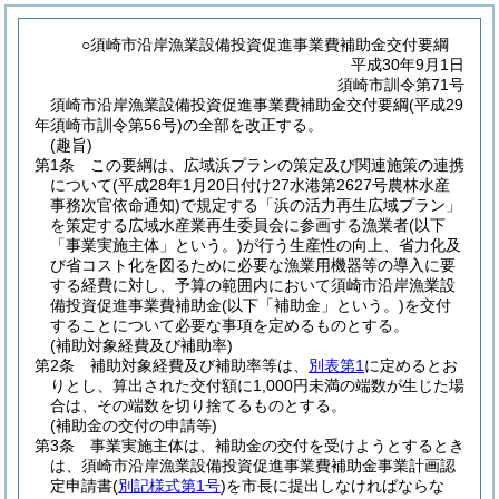
○須崎市沿岸漁業設備投資促進事業費補助金交付要綱
平成30年9月1日
須崎市訓令第71号
須崎市沿岸漁業設備投資促進事業費補助金交付要綱(平成29
年須崎市訓令第56号)の全部を改正する。
(趣旨)
第1条
この要綱は、広域浜プランの策定及び関連施策の連携
について
(平成28年1月20日付け27水港第2627号農林水産
事務次官依命通知)
で規定する「浜の活力再生広域プラン」
を策定する広域水産業再生委員会に参画する漁業者
(以下
「事業実施主体」という。)
が行う生産性の向上、省力化及
び省コスト化を図るために必要な漁業用機器等の導入に要
する経費に対し、予算の範囲内において須崎市沿岸漁業設
備投資促進事業費補助金
(以下「補助金」という。)
を交付
することについて必要な事項を定めるものとする。
(補助対象経費及び補助率)
第2条
補助対象経費及び補助率等は、
別表第1
に定めるとお
りとし、算出された交付額に1,000円未満の端数が生じた場
合は、その端数を切り捨てるものとする。
(補助金の交付の申請等)
第3条
事業実施主体は、補助金の交付を受けようとするとき
は、須崎市沿岸漁業設備投資促進事業費補助金事業計画認
定申請書
(
別記様式第1号
)
を市長に提出しなければならな