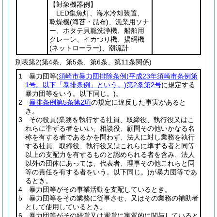
【対象機器例】
LED集魚灯、海水冷却装置、
乾燥機
(海苔・昆布)
、漁業用ソナ
ー、ホタテ貝籠洗浄機、船舶用
クレーン、イカつり機、揚網機
(ネットローラー)
、潮流計
別表第2
(第4条、第5条、第6条、第11条関係)
1 暴力団等
(
須崎市暴力団排除条例
(平成23年須崎市条例第
1号。以下「暴排条例」という。)
第2条第2号
に規定する
暴力団等をいう。以下同じ。)
。
2
暴排条例第5条第2項
の規定に違反した事実があると
き。
3 その役員
(業務を執行する社員、取締役、執行役又はこ
れらに準ずる者をいい、相談役、顧問その他いかなる名
称を有する者であるかを問わず、法人に対し業務を執行
する社員、取締役、執行役又はこれらに準ずる者と同等
以上の支配力を有するものと認められる者を含み、法人
以外の団体にあっては、代表者、理事その他これらと同
等の責任を有する者をいう。以下同じ。)
が暴力団等であ
るとき。
4 暴力団等がその事業活動を支配しているとき。
5 暴力団等をその業務に従事させ、又はその業務の補助者
として使用しているとき。
6 暴力団等がその経営又は運営に実質的に関与していると