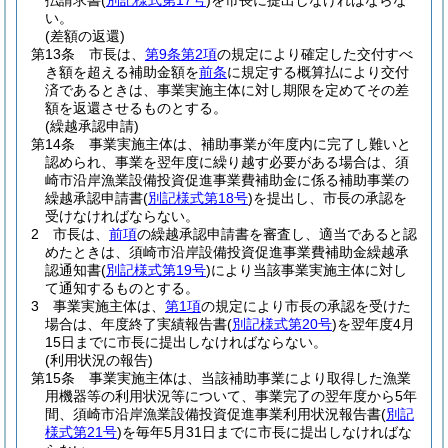
払請求書
(
別記様式第17号
)
を市長に提出しなければならな
い。
(差額の返還)
第13条
市長は、
第9条第2項
の規定により確定した交付すべ
き額を超える補助金額を
前条
に規定する概算払により交付
済であるときは、事業実施主体に対し期限を定めてその差
額を返還させるものとする。
(繰越承認申請)
第14条
事業実施主体は、補助事業が年度内に完了し難いと
認められ、事業を翌年度に繰り越す必要がある場合は、須
崎市沿岸漁業設備投資促進事業費補助金に係る補助事業の
繰越承認申請書
(
別記様式第18号
)
を提出し、市長の承認を
受けなければならない。
2
市長は、
前項
の繰越承認申請書を審査し、適当であると認
めたときは、須崎市沿岸設備投資促進事業費補助金繰越承
認通知書
(
別記様式第19号
)
により当該事業実施主体に対し
て通知するものとする。
3
事業実施主体は、
第1項
の規定により市長の承認を受けた
場合は、年度終了実績報告書
(
別記様式第20号
)
を翌年度4月
15日までに市長に提出しなければならない。
(利用状況の報告)
第15条
事業実施主体は、当該補助事業により取得した漁業
用機器等の利用状況等について、事業完了の翌年度から5年
間、須崎市沿岸漁業設備投資促進事業利用状況報告書
(
別記
様式第21号
)
を毎年5月31日までに市長に提出しなければな