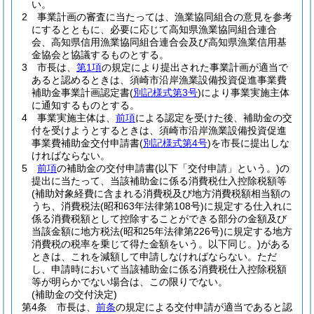
い。
2
事業計画の審査に当たっては、漁業協同組合の意見を参考
にするとともに、必要に応じて高知県漁業協同組合連合
会、高知県信用漁業協同組合連合会及び高知県漁業信用基
金協会と協議するものとする。
3
市長は、
第1項
の規定により提出された事業計画が適当で
あると認めるときは、須崎市沿岸漁業設備投資促進事業費
補助金事業計画認定書
(
別記様式第3号
)
により事業実施主体
に通知するものとする。
4
事業実施主体は、
前項
による認定を受けた後、補助金の交
付を受けようとするときは、須崎市沿岸漁業設備投資促進
事業費補助金交付申請書
(
別記様式第4号
)
を市長に提出しな
ければならない。
5
前項
の補助金の交付申請書
(以下「交付申請」という。)
の
提出に当たって、当該補助金に係る消費税仕入控除税額等
(補助対象経費に含まれる消費税及び地方消費税額相当額の
うち、消費税法
(昭和63年法律第108号)
に規定する仕入れに
係る消費税額として控除することができる部分の金額及び
当該金額に地方税法
(昭和25年法律第226号)
に規定する地方
消費税の税率を乗じて得た金額をいう。以下同じ。)
がある
ときは、これを減額して申請しなければならない。
ただ
し、申請時において当該補助金に係る消費税仕入控除税額
等が明らかでない場合は、この限りでない。
(補助金の交付決定)
第4条
市長は、
前条
の規定による交付申請が適当であると認