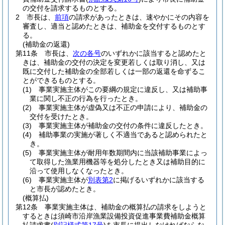
の交付を請求するものとする。
2
市長は、
前項
の請求があったときは、速やかにその内容を
審査し、適当と認めたときは、補助金を交付するものとす
る。
(補助金の返還)
第11条
市長は、
次の各号
のいずれかに該当すると認めたと
きは、補助金の交付の決定を変更若しくは取り消し、又は
既に交付した補助金の全部若しくは一部の返還を命ずるこ
とができるものとする。
(1)
事業実施主体がこの要綱の規定に違反し、又は補助事
業に関し不正の行為を行ったとき。
(2)
事業実施主体が虚偽又は不正の申請により、補助金の
交付を受けたとき。
(3)
事業実施主体が補助金の交付の条件に違反したとき。
(4)
補助事業の実施が著しく不適当であると認められたと
き。
(5)
事業実施主体が耐用年数期間内に当該補助事業によっ
て取得した漁業用機器等を処分したとき又は補助目的に
沿って使用しなくなったとき。
(6)
事業実施主体が
別表第2
に掲げるいずれかに該当する
と市長が認めたとき。
(概算払)
第12条
事業実施主体は、補助金の概算払の請求をしようと
するときは須崎市沿岸漁業設備投資促進事業費補助金概算