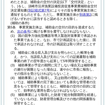
めたときは、補助金の交付の決定
(以下「交付決定」とい
う。)
をし、須崎市沿岸漁業設備投資促進事業費補助金交付
決定通知書
(
別記様式第7号
)
によりその旨を事業実施主体に
通知するものとする。
ただし、事業実施主体が
別表第2
に掲
げるいずれかに該当すると認めるときを除く。
(補助の条件)
第5条
事業実施主体は、補助金の交付の目的を達成するた
め、
次の各号
に掲げる事項を遵守しなければならない。
(1)
国の競争力強化型機器等導入緊急対策事業で承認され
た事業であること。
なお、市で計画認定をした後に、国
で承認されなければ、市の計画認定は取り消すこととす
る。
(2)
補助金に係る収入及び支出を明らかにした帳簿を備
え、かつ、当該収入及び支出についての証拠書類を補助
事業の終了の翌年度から起算して5年間保管すること。
(3)
補助事業が予定の期間に完了しない場合又は補助事業
の遂行が困難となった場合は、速やかに市長に報告し、
その指示を受けなければならないこと。
(4)
補助事業により取得し、又は効用の増加した財産につ
いては、補助事業の完了後においても善良な管理者の注
意をもって管理するとともに、補助金の交付の目的に従
って、効率的な運用を図らなければならないこと。
(5)
補助事業により取得した財産で処分制限期間を経過し
ていないものは、財産管理台帳及びその他の関係書類を
保管すること。