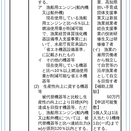
する。
業、高知県
ア 漁船用エンジン
(船内機
担い手育成
又は船外機)
団体支援事
現在使用している漁船
業又は新規
用エンジンと比べ5％以上
漁業就業者
燃油使用量が削減可能
総合支援事
で、漁業経営体質強化機
業の技術研
器設備導入支援事業にお
修生又は研
いて、水産庁長官承認の
修修了者
「省エネ機器設備基準」
(イ)
漁業の
に記載されたもの
雇用労働者
イ その他の機器等
から独立し
現在使用している機器
て自営等の
と比べ10％以上燃油使用
沿岸漁業者
量が削減可能な省エネ機
として自立
器等
を目指す者
(2)
生産性向上に資する機器
【補助上限
等
額】
被代替機器等と比較し生
50万円
産性の向上により目標
(KPI)
【申請可能隻
達成を目指す機器等。ただ
数】
し、漁船用エンジン
(船内機
1個人又は1法
又は船外機)
については、被
人当たり1機種
代替機器等と比べ連続出力
(k
1台
(一式)
まで
w)
が原則120％以内とする。
とする。