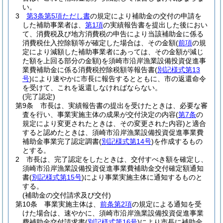
い。
3
第3条第5項ただし書
の規定により補助金の交付の申請を
した補助事業者は、
第1項
の実績報告書を提出した後におい
て、消費税及び地方消費税の申告により当該補助金に係る
消費税仕入控除額等が確定した場合は、その金額
(
前項
の規
定により減額した補助事業者にあっては、その金額が減じ
た額を上回る部分の金額)
を須崎市沿岸漁業設備投資促進事
業費補助金に係る消費税控除税額等報告書
(
別記様式第13
号
)
により速やかに市長に報告するとともに、市の返還命令
を受けて、これを返還しなければならない。
(完了認定)
第9条
市長は、実績報告書の提出を受けたときは、必要な審
査を行い、事業実施主体の成果が交付決定の内容
(
第7条
の
規定により変更されたときは、その変更された内容)
と適合
すると認めたときは、須崎市沿岸漁業設備投資促進事業費
補助金事業完了認定調書
(
別記様式第14号
)
を作成するもの
とする。
2
市長は、完了認定をしたときは、交付すべき額を確定し、
須崎市沿岸漁業設備投資促進事業費補助金交付確定額通知
書
(
別記様式第15号
)
により事業実施主体に通知するものと
する。
(補助金の交付請求及び交付)
第10条
事業実施主体は、
前条第2項
の規定による通知を受
けた場合は、速やかに、須崎市沿岸漁業設備投資促進事業
費補助金交付請求書
(
別記様式第16号
)
により市長に補助金