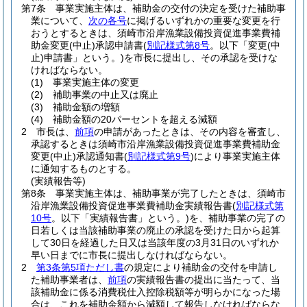
第7条
事業実施主体は、補助金の交付の決定を受けた補助事
業について、
次の各号
に掲げるいずれかの重要な変更を行
おうとするときは、須崎市沿岸漁業設備投資促進事業費補
助金変更
(中止)
承認申請書
(
別記様式第8号
。以下「変更
(中
止)
申請書」という。)
を市長に提出し、その承認を受けな
ければならない。
(1)
事業実施主体の変更
(2)
補助事業の中止又は廃止
(3)
補助金額の増額
(4)
補助金額の20パーセントを超える減額
2
市長は、
前項
の申請があったときは、その内容を審査し、
承認するときは須崎市沿岸漁業設備投資促進事業費補助金
変更
(中止)
承認通知書
(
別記様式第9号
)
により事業実施主体
に通知するものとする。
(実績報告等)
第8条
事業実施主体は、補助事業が完了したときは、須崎市
沿岸漁業設備投資促進事業費補助金実績報告書
(
別記様式第
10号
。以下「実績報告書」という。)
を、補助事業の完了の
日若しくは当該補助事業の廃止の承認を受けた日から起算
して30日を経過した日又は当該年度の3月31日のいずれか
早い日までに市長に提出しなければならない。
2
第3条第5項ただし書
の規定により補助金の交付を申請し
た補助事業者は、
前項
の実績報告書の提出に当たって、当
該補助金に係る消費税仕入控除税額等が明らかになった場
合は、これを補助金額から減額して報告しなければならな