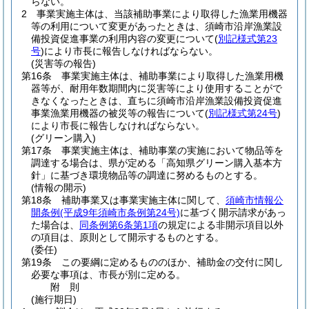
らない。
2
事業実施主体は、当該補助事業により取得した漁業用機器
等の利用について変更があったときは、須崎市沿岸漁業設
備投資促進事業の利用内容の変更について
(
別記様式第23
号
)
により市長に報告しなければならない。
(災害等の報告)
第16条
事業実施主体は、補助事業により取得した漁業用機
器等が、耐用年数期間内に災害等により使用することがで
きなくなったときは、直ちに須崎市沿岸漁業設備投資促進
事業漁業用機器の被災等の報告について
(
別記様式第24号
)
により市長に報告しなければならない。
(グリーン購入)
第17条
事業実施主体は、補助事業の実施において物品等を
調達する場合は、県が定める「高知県グリーン購入基本方
針」に基づき環境物品等の調達に努めるものとする。
(情報の開示)
第18条
補助事業又は事業実施主体に関して、
須崎市情報公
開条例
(平成9年須崎市条例第24号)
に基づく開示請求があっ
た場合は、
同条例第6条第1項
の規定による非開示項目以外
の項目は、原則として開示するものとする。
(委任)
第19条
この要綱に定めるもののほか、補助金の交付に関し
必要な事項は、市長が別に定める。
附
則
(施行期日)