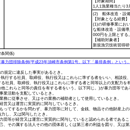
【対象期間】
1人1漁業種当たり3
(2)
船体改造・設備
【対象となる経費】
(1)
の研修事業にお
な船体改造・設備導入
000円を上限とする
【補助対象者】
新規漁労技術習得研
2条関係)
市暴力団排除条例
(平成23年須崎市条例第1号。以下「暴排条例」という。
の規定に違反した事実があるとき。
を執行する社員、取締役、執行役又はこれらに準ずる者をいい、相談役
する社員、取締役、執行役又はこれらに準ずる者と同等以上の支配力を
の他これらと同等の責任を有する者をいう。以下同じ。)
が暴力団等であ
の事業活動を支配しているとき。
の業務に従事させ、又はその業務の補助者として使用しているとき。
の経営又は運営に実質的に関与しているとき。
をもってするかを問わず、暴力団等に対して、金銭、物品その他財産上
協力し、又は関与したとき。
暴力団等が経営又は運営に実質的に関与していると認められる者であるこ
自己、その属する法人その他の団体若しくは第三者の利益を図り、又は