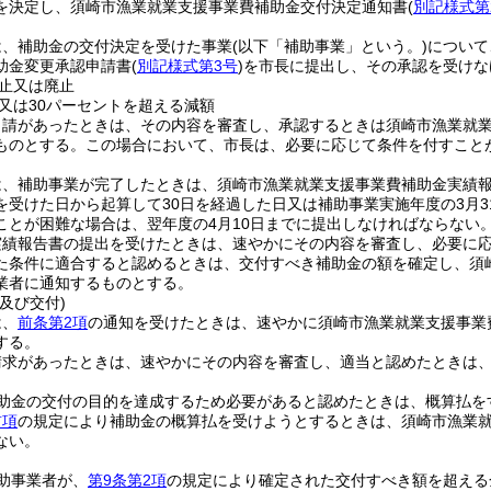
を決定し、須崎市漁業就業支援事業費補助金交付決定通知書
(
別記様式第
は、補助金の交付決定を受けた事業
(以下「補助事業」という。)
について
助金変更承認申請書
(
別記様式第3号
)
を市長に提出し、その承認を受けな
止又は廃止
又は30パーセントを超える減額
申請があったときは、その内容を審査し、承認するときは須崎市漁業就
ものとする。
この場合において、市長は、必要に応じて条件を付すこと
は、補助事業が完了したときは、須崎市漁業就業支援事業費補助金実績
を受けた日から起算して30日を経過した日又は補助事業実施年度の3月
ことが困難な場合は、翌年度の4月10日までに提出しなければならない
実績報告書の提出を受けたときは、速やかにその内容を審査し、必要に
た条件に適合すると認めるときは、交付すべき補助金の額を確定し、須
業者に通知するものとする。
及び交付)
は、
前条第2項
の通知を受けたときは、速やかに須崎市漁業就業支援事業
する。
請求があったときは、速やかにその内容を審査し、適当と認めたときは
助金の交付の目的を達成するため必要があると認めたときは、概算払を
前項
の規定により補助金の概算払を受けようとするときは、須崎市漁業
ない。
助事業者が、
第9条第2項
の規定により確定された交付すべき額を超える