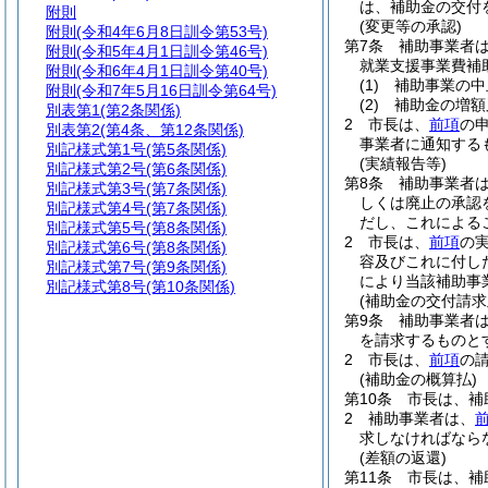
は、補助金の交付
附則
(変更等の承認)
附則
(令和4年6月8日訓令第53号)
第7条
補助事業者
附則
(令和5年4月1日訓令第46号)
就業支援事業費補
附則
(令和6年4月1日訓令第40号)
(1)
補助事業の中
附則
(令和7年5月16日訓令第64号)
(2)
補助金の増額
別表第1
(第2条関係)
2
市長は、
前項
の
別表第2
(第4条、第12条関係)
事業者に通知する
別記様式第1号
(第5条関係)
(実績報告等)
別記様式第2号
(第6条関係)
第8条
補助事業者
別記様式第3号
(第7条関係)
しくは廃止の承認
別記様式第4号
(第7条関係)
だし、これによる
別記様式第5号
(第8条関係)
2
市長は、
前項
の
別記様式第6号
(第8条関係)
容及びこれに付し
別記様式第7号
(第9条関係)
により当該補助事
別記様式第8号
(第10条関係)
(補助金の交付請求
第9条
補助事業者
を請求するものと
2
市長は、
前項
の
(補助金の概算払)
第10条
市長は、補
2
補助事業者は、
求しなければなら
(差額の返還)
第11条
市長は、補