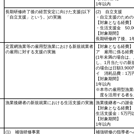
1年以内
長期研修終了後の経営安定に向けた支援
(以下
(2)
自立支援
「自立支援」という。)
の実施
・自立支援のための
【対象となる経費】
・生活支援金 50,0
【対象期間】
長期研修終了後、1
定置網漁業等の雇用型漁業における新規就業者
【対象となる経費】
の雇用に対する支援の実施
ア 雇用に係る経費
(1年未満の場合は、
し、1月当たりの新
の場合は日額3,90
イ 消耗品費：1万
【対象期間】
1年以内
※本市の雇用型漁業
度を活用する者を
漁業後継者の新規就業における生活支援の実施
漁業後継者への謝金
【対象となる経費】
生活支援金：5万円
【対象期間】
1年以内
(1)
補強研修事業
補強研修の指導者へ