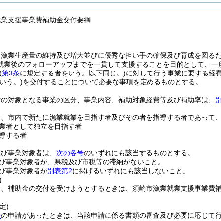
就業支援事業費補助金交付要綱
、漁業生産量の維持及び増大並びに優秀な担い手の確保及び育成を図る
就業後のフォローアップまでを一貫して支援することを目的として、一
(
第3条
に規定する者をいう。以下同じ。)
に対して行う事業に要する経
いう。)
を交付することについて必要な事項を定めるものとする。
付の対象となる事業の区分、事業内容、補助対象経費等及び補助率は、
は、市内で新たに漁業就業を目指す者及びその者を指導する者であって
業者として独立を目指す者
導する者
及び事業対象者は、
次の各号
のいずれにも該当するものとする。
び事業対象者が、県税及び市税等の滞納がないこと。
び事業対象者が
別表第2
に掲げるいずれにも該当しないこと。
)
は、補助金の交付を受けようとするときは、須崎市漁業就業支援事業費
定)
条
の申請があったときは、当該申請に係る書類の審査及び必要に応じて