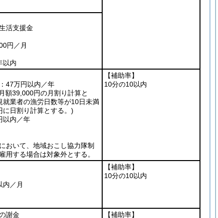
生活支援金
00円／月
年以内
【補助率】
：47万円以内／年
10分の10以内
月額39,000円の月割り計算と
規就業者の漁労日数等が10日未満
0円に日割り計算とする。)
円以内／年
において、地域おこし協力隊制
雇用する場合は対象外とする。
【補助率】
10分の10以内
以内／月
の謝金
【補助率】