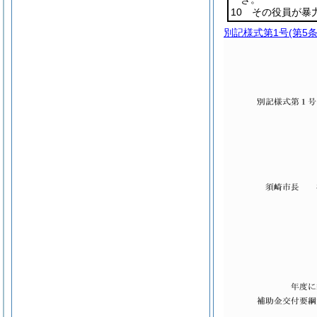
10 その役員が
別記様式第1号
(第5