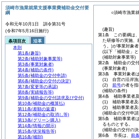
須崎市漁業就業支援事業費補助金交付要
綱
○須崎市漁業
令和元年10月1日 訓令第31号
(趣旨)
(令和7年5月16日施行)
第1条
この要綱は
た研修等の実施、
条項目次
沿革
う。)
が事業対象者
本則
(以下「補助金」と
第1条
(趣旨)
(補助対象事業等)
第2条
(補助対象事業等)
第2条
補助金の交
第3条
(事業対象者)
(事業対象者)
第4条
(補助の条件)
第3条
事業対象者
第5条
(補助金の交付申請)
(1)
自営の沿岸漁
第6条
(補助金の交付の決定)
(2)
前号
の者を指
第7条
(変更等の承認)
(補助の条件)
第8条
(実績報告等)
第4条
補助事業者
第9条
(補助金の交付請求及び交付)
(1)
補助事業者及
第10条
(補助金の概算払)
(2)
補助事業者及
第11条
(差額の返還)
(補助金の交付申請
第12条
(補助金の取消し等)
第5条
補助事業者
第13条
(グリーン購入)
るものとする。
第14条
(情報の開示)
(補助金の交付の決
第15条
(状況報告等)
第6条
市長は、
前
第16条
(補則)