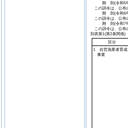
附
則
(令和5
この訓令は、公布
附
則
(令和6
この訓令は、公布
附
則
(令和7
この訓令は、公布
別表第1
(第2条関係)
区分
1 自営漁業者育成
事業