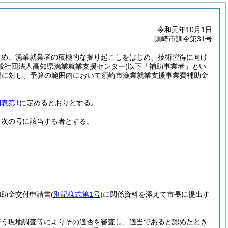
令和元年10月1日
須崎市訓令第31号
ため、漁業就業者の積極的な掘り起こしをはじめ、技術習得に向け
般社団法人高知県漁業就業支援センター
(以下「補助事業者」とい
費に対し、予算の範囲内において須崎市漁業就業支援事業費補助金
別表第1
に定めるとおりとする。
、次の号に該当する者とする。
補助金交付申請書
(
別記様式第1号
)
に関係資料を添えて市長に提出す
行う現地調査等によりその適否を審査し、適当であると認めたとき