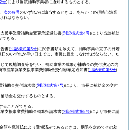
2号
)
により当該補助事業者に通知するものとする。
、
次の各号
のいずれかに該当するときは、あらかじめ須崎市漁業
ければならない。
業支援事業費補助金変更承認通知書
(
別記様式第4号
)
により当該補助
ができる。
報告書
(
別記様式第5号
)
に関係書類を添えて、補助事業の完了の日若
31日のいずれか早い日までに、市長に提出しなければならない。
た
。
応じて現地調査等を行い、補助事業の成果が補助金の交付決定の内
崎市漁業就業支援事業費補助金交付額確定通知書
(
別記様式第6号
)
費補助金交付請求書
(
別記様式第7号
)
により、市長に補助金の交付
、補助金を交付するものとする。
することができる。
就業支援事業費補助金概算払請求書
(
別記様式第8号
)
により市長に請
金額を概算払により受領済みであるときは、期限を定めてその差