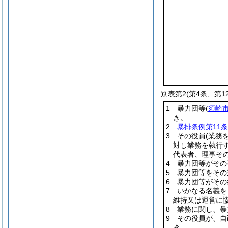
別表第2
(第4条、第1
1 暴力団等
(
須崎
き。
2
暴排条例第11条
3 その役員
(業務
対し業務を執行
代表者、理事そ
4 暴力団等がそ
5 暴力団等をそ
6 暴力団等がそ
7 いかなる名義
維持又は運営に
8 業務に関し、
9 その役員が、
き。