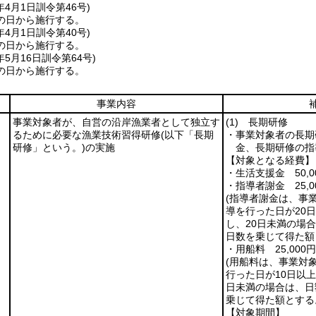
年4月1日
訓令第46号)
の日から施行する。
年4月1日
訓令第40号)
の日から施行する。
年5月16日
訓令第64号)
の日から施行する。
事業内容
事業対象者が、自営の沿岸漁業者として独立す
(1)
長期研修
るために必要な漁業技術習得研修
(以下「長期
・事業対象者の長期
研修」という。)
の実施
金、長期研修の指
【対象となる経費】
・生活支援金 50,
・指導者謝金 25,
(指導者謝金は、事
導を行った日が20日
し、20日未満の場合
日数を乗じて得た額
・用船料 25,000
(用船料は、事業対
行った日が10日以上
日未満の場合は、日額
乗じて得た額とする
【対象期間】