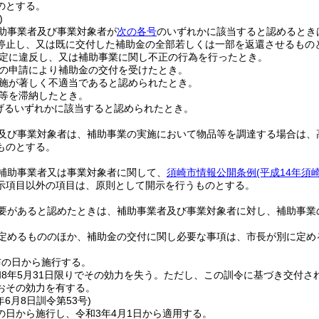
のとする。
)
助事業者及び事業対象者が
次の各号
のいずれかに該当すると認めるとき
停止し、又は既に交付した補助金の全部若しくは一部を返還させるもの
定に違反し、又は補助事業に関し不正の行為を行ったとき。
の申請により補助金の交付を受けたとき。
施が著しく不適当であると認められたとき。
等を滞納したとき。
げるいずれかに該当すると認められたとき。
及び事業対象者は、補助事業の実施において物品等を調達する場合は、
ものとする。
補助事業者又は事業対象者に関して、
須崎市情報公開条例
(平成14年須
示項目以外の項目は、原則として開示を行うものとする。
要があると認めたときは、補助事業者及び事業対象者に対し、補助事業
定めるもののほか、補助金の交付に関し必要な事項は、市長が別に定め
布の日から施行する。
8年5月31日限りでその効力を失う。
ただし、この訓令に基づき交付さ
おその効力を有する。
年6月8日
訓令第53号)
の日から施行し、令和3年4月1日から適用する。