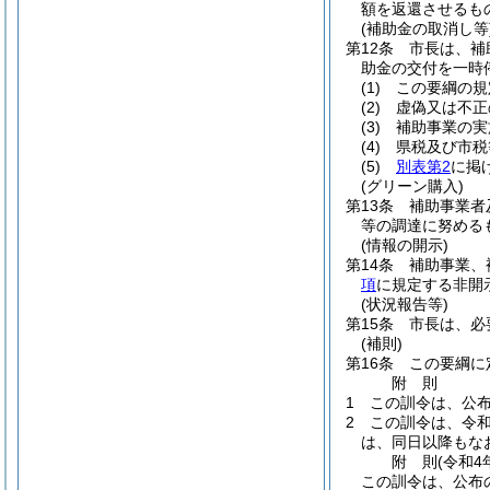
額を返還させるも
(補助金の取消し等
第12条
市長は、補
助金の交付を一時
(1)
この要綱の規
(2)
虚偽又は不正
(3)
補助事業の実
(4)
県税及び市税
(5)
別表第2
に掲
(グリーン購入)
第13条
補助事業者
等の調達に努める
(情報の開示)
第14条
補助事業、
項
に規定する非開
(状況報告等)
第15条
市長は、必
(補則)
第16条
この要綱に
附
則
1
この訓令は、公
2
この訓令は、令和
は、同日以降もな
附
則
(令和4
この訓令は、公布