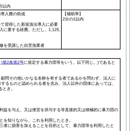
月以内
導入費の助成
【補助率】
2分の1以内
いて習得した新規漁法導入に必要
に要する経費。ただし、1,125,
。
修を受講した自営漁業者
)
第2条第2号
に規定する暴力団等をいう。以下同じ。)
であると
、顧問その他いかなる名称を有する者であるかを問わず、法人に
有するものと認められる者を含み、法人以外の団体にあっては、
るとき。
の利益を与え、又は便宜を供与する等直接的又は積極的に暴力団の
とを知りながら、これを利用したとき。
第三者に損害を加えることを目的として、暴力団等を利用したと