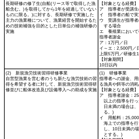
長期研修の修了生
(自船
(リース等で取得した漁
【対象となる経費】
船含む。)
を取得してから1年を経過していない
ア 指導者が受講生
ものに限る。)
に対する、長期研修で実施した
イ 指導者の船で実
主力の漁業種について、漁業経営を開始するた
ウ 受講生が指導者
めの技術補強を目的とした日単位の補強研修の
する場合
実施
エ 養殖業において
指導者謝金
ア：1万円／日
イ～エ：2,500円／
上限5万円／研修生
【対象期間】
10日以内
(2)
新規漁労技術習得研修事業
(1)
研修事業
自営型漁業を営む者のうち新たな漁労技術の習
指導者への謝金、用
得を希望する者に対して、新規漁労技術習得研
る漁具や餌等の消耗
修並びに船体改造及び設備導入への助成を実施
【対象となる経費】
ア 指導者謝金：25
以上の指導を行った
日未満の場合は、日
る。)
イ 用船料：25,0
海上での指導を行っ
し、10日未満の場
とする。)