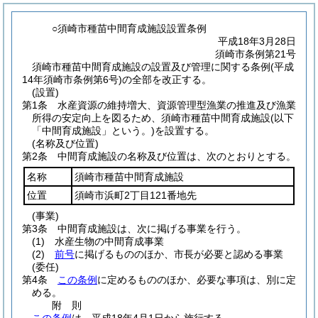
○須崎市種苗中間育成施設設置条例
平成18年3月28日
須崎市条例第21号
須崎市種苗中間育成施設の設置及び管理に関する条例(平成
14年須崎市条例第6号)の全部を改正する。
(設置)
第1条
水産資源の維持増大、資源管理型漁業の推進及び漁業
所得の安定向上を図るため、須崎市種苗中間育成施設
(以下
「中間育成施設」という。)
を設置する。
(名称及び位置)
第2条
中間育成施設の名称及び位置は、次のとおりとする。
名称
須崎市種苗中間育成施設
位置
須崎市浜町2丁目121番地先
(事業)
第3条
中間育成施設は、次に掲げる事業を行う。
(1)
水産生物の中間育成事業
(2)
前号
に掲げるもののほか、市長が必要と認める事業
(委任)
第4条
この条例
に定めるもののほか、必要な事項は、別に定
める。
附
則