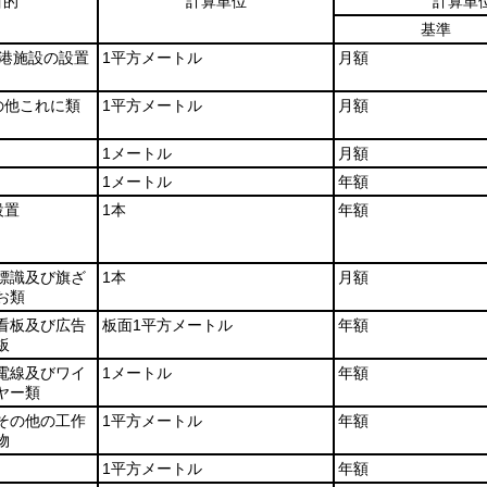
目的
計算単位
計算単
基準
漁港施設の設置
1平方メートル
月額
の他これに類
1平方メートル
月額
1メートル
月額
1メートル
年額
設置
1本
年額
標識及び旗ざ
1本
月額
お類
看板及び広告
板面1平方メートル
年額
板
電線及びワイ
1メートル
年額
ヤー類
その他の工作
1平方メートル
年額
物
1平方メートル
年額