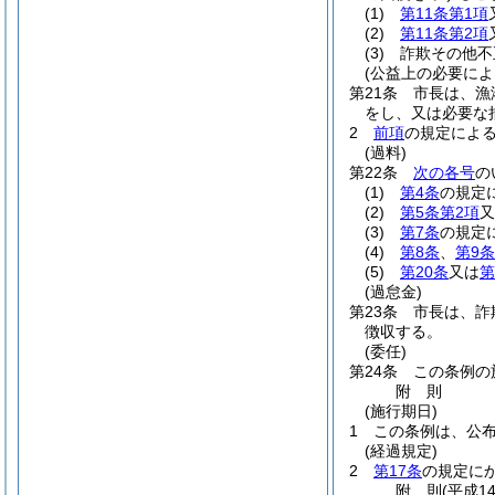
(1)
第11条第1項
(2)
第11条第2項
(3)
詐欺その他不
(公益上の必要に
第21条
市長は、漁
をし、又は必要な
2
前項
の規定によ
(過料)
第22条
次の各号
の
(1)
第4条
の規定
(2)
第5条第2項
又
(3)
第7条
の規定
(4)
第8条
、
第9条
(5)
第20条
又は
第
(過怠金)
第23条
市長は、詐
徴収する。
(委任)
第24条
この条例の
附
則
(施行期日)
1
この条例は、公
(経過規定)
2
第17条
の規定に
附
則
(平成1