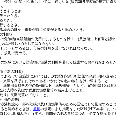
は、停けい泊禁止区域においては、停けい泊
(法第39条第5項の規定に違
い。
うとするとき。
失ったとき。
るとき。
行するとき。
る場合のほか、市長が特に必要があると認めたとき。
の制限)
他の危険物
(当該船舶の使用に供するものを除く。)
又は衛生上有害と認め
ければ停けい泊をしてはならない。
をしようとする者は、市長の許可を受けなければならない。
は、規則で定める。
)
内の水域における漂流物が漁港の利用を著しく阻害するおそれがあると
。
る行為の制限)
設であるけい留施設においては、次に掲げる行為
(法第39条第5項の規定
に支障を及ぼすおそれのあるいかだその他の物件をけい留すること。
、漁業用資材その他の貨物
(以下「漁獲物等」という。)
の陸揚げ又は船
全に支障を及ぼす程度に漁獲物等を積み上げること。
だりに長期間置いておくこと。
利用の調整)
種漁港施設の一部を陸揚げ及び出漁準備のための区域として指定するこ
あると認めるときは、
前項
の規定により指定をした区域
(以下本条におい
揚げ又は船積みを行う場所、時間その他の事項につき、必要な指示をす