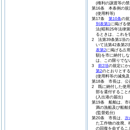
(権利の譲渡等の禁
第16条
本条例の規
(使用料等)
第17条
第10条
の規
別表第1
に掲げる
法
(昭和25年法律第
るときは、これを
2
法第39条第1項
いて法第42条第2
表第2
に掲げる占
額)
を市に納付しな
は、この限りでな
3
前2項
の規定にか
第2
のとおりとす
(使用料等の減免及
第18条
市長は、公
2
既に納付した使
部を還付すること
(入出港の届出)
第19条
船舶は、市
満の漁船及び船舶
(監督処分)
第20条
市長は、
次
た工作物の改廃、
の回復を命ずるこ