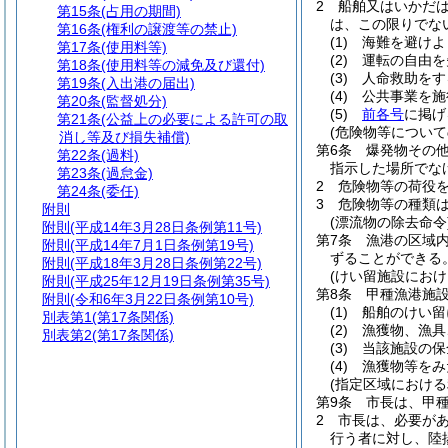
2
船舶又はいかだ
第15条
(占用の期間)
は、この限りでな
第16条
(権利の譲渡等の禁止)
(1)
海難を避けよ
第17条
(使用料等)
(2)
運転の自由を
第18条
(使用料等の減免及び還付)
(3)
人命救助をす
第19条
(入出港の届出)
(4)
公共事業を施
第20条
(監督処分)
(5)
前各号
に掲げ
第21条
(公益上の必要による許可の取
(危険物等について
消し等及び損失補償)
第6条
爆発物その
第22条
(過料)
指示した場所でな
第23条
(過怠金)
2
危険物等の荷役
第24条
(委任)
3
危険物等の種類
附則
(漂流物の除去命令
附則
(平成14年3月28日条例第11号)
第7条
漁港の区域
附則
(平成14年7月1日条例第19号)
ずることができる
附則
(平成18年3月28日条例第22号)
(けい留施設におけ
附則
(平成25年12月19日条例第35号)
第8条
甲種漁港施
附則
(令和6年3月22日条例第10号)
(1)
船舶のけい留
別表第1
(第17条関係)
(2)
漁獲物、漁具
別表第2
(第17条関係)
(3)
当該施設の保
(4)
漁獲物等をみ
(指定区域における
第9条
市長は、甲
2
市長は、必要が
行う者に対し、陸