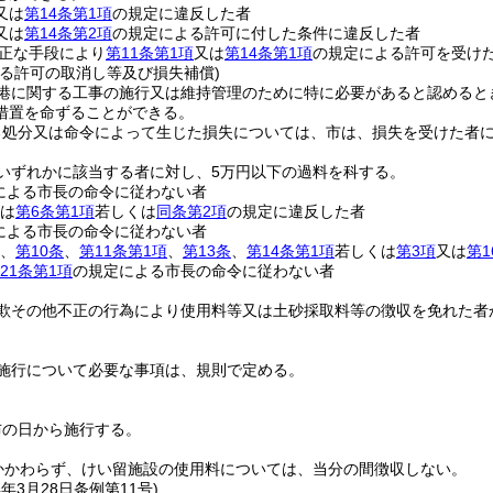
又は
第14条第1項
の規定に違反した者
又は
第14条第2項
の規定による許可に付した条件に違反した者
正な手段により
第11条第1項
又は
第14条第1項
の規定による許可を受け
よる許可の取消し等及び損失補償)
港に関する工事の施行又は維持管理のために特に必要があると認めると
措置を命ずることができる。
る処分又は命令によって生じた損失については、市は、損失を受けた者
いずれかに該当する者に対し、5万円以下の過料を科する。
による市長の命令に従わない者
は
第6条第1項
若しくは
同条第2項
の規定に違反した者
による市長の命令に従わない者
、
第10条
、
第11条第1項
、
第13条
、
第14条第1項
若しくは
第3項
又は
第1
21条第1項
の規定による市長の命令に従わない者
欺その他不正の行為により使用料等又は土砂採取料等の徴収を免れた者
施行について必要な事項は、規則で定める。
布の日から施行する。
かかわらず、けい留施設の使用料については、当分の間徴収しない。
4年3月28日
条例第11号)