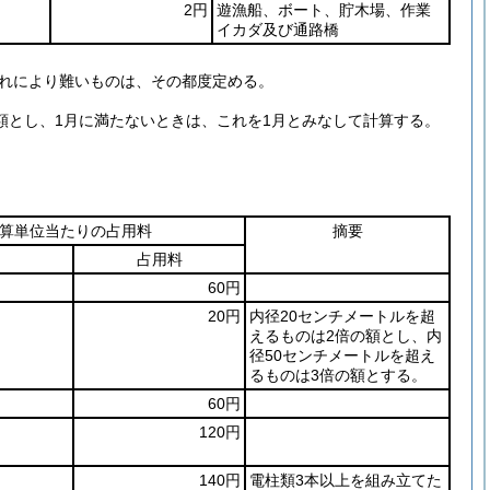
2円
遊漁船、ボート、貯木場、作業
イカダ及び通路橋
これにより難いものは、その都度定める。
月額とし、1月に満たないときは、これを1月とみなして計算する。
算単位当たりの占用料
摘要
占用料
60円
20円
内径20センチメートルを超
えるものは2倍の額とし、内
径50センチメートルを超え
るものは3倍の額とする。
60円
120円
140円
電柱類3本以上を組み立てた