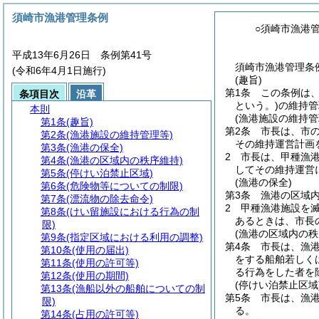
須崎市漁港管理条例
○須崎市漁港
平成13年6月26日 条例第41号
須崎市漁港管理条例
(令和6年4月1日施行)
(趣旨)
第1条
この条例は
条項目次
沿革
という。)
の維持管
本則
(漁港施設の維持管
第1条
(趣旨)
第2条
市長は、市
第2条
(漁港施設の維持管理等)
その維持運営計画
第3条
(漁港の保全)
2
市長は、甲種漁
第4条
(漁港の区域内の秩序維持)
してその維持運営
第5条
(停けい泊禁止区域)
(漁港の保全)
第6条
(危険物等についての制限)
第3条
漁港の区域
第7条
(漂流物の除去命令)
2
甲種漁港施設を
第8条
(けい留施設における行為の制
あるときは、市長
限)
(漁港の区域内の秩
第9条
(指定区域における利用の調整)
第4条
市長は、漁
第10条
(使用の届出)
をする船舶若しく
第11条
(使用の許可等)
る行為をした者を
第12条
(使用の期間)
(停けい泊禁止区域
第13条
(漁船以外の船舶についての制
第5条
市長は、漁
限)
る。
第14条
(占用の許可等)