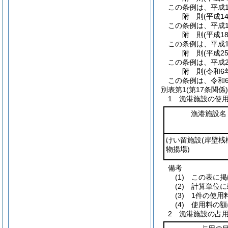
この条例は、平成1
附
則
(平成1
この条例は、平成1
附
則
(平成1
この条例は、平成1
附
則
(平成2
この条例は、平成2
附
則
(令和6
この条例は、令和
別表第1
(第17条関係)
1 漁港施設の使
漁港施設名
けい留施設
(岸壁桟
物揚場)
備考
(1) この表
(2) 計算単
(3) 1件の使
(4) 使用料の
2 漁港施設の占