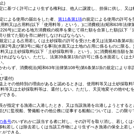
止)
定に基づく許可により生ずる権利は、他人に譲渡し、担保に供し、又は
定による使用の届出をした者、
第11条第1項
の規定による使用の許可を
使用料又は占用料
(以下「使用料等」という。)
に消費税法
(昭和63年法律第
226号)
に定める地方消費税の税率を乗じて得た額を合算した額
(以下「
切り捨てた額)
を市に納付しなければならない。
の規定による占用若しくは土砂採取の許可を受けた者又は法第43条第4
項第2号及び第3号に掲げる事項
(水面又は土地の占用に係るものに限る。
用料又は土砂採取料
(以下「土砂採取料等」という。)
に消費税相当額を加
ければならない。
ただし、法第39条第1項の許可に係る水面若しくは
い。
かわらず、消費税法
(昭和63年法律第108号)
第6条第1項の規定により非
る。
び還付)
益上その他特別の理由があると認めるときは、使用料等又は土砂採取料
用料等又は土砂採取料等は、還付しない。
ただし、天災地変その他やむ
ができる。
長が指定する漁港に入港したとき、又は当該漁港を出港しようとすると
並びに監視船、警備船その他公務に従事する船舶については、この限り
の各号
のいずれかに該当する者に対し、その許可を取り消し、若しくは
移転若しくは除去若しくは当該工作物により生ずべき漁港の保全上若し
とができる。