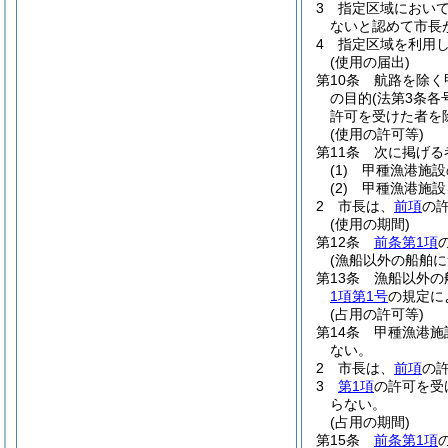
3
指定区域におい
ないと認めて市長
4
指定区域を利用
(使用の届出)
第10条
航路を除く
の目的
(法第3条
許可を受けた者を
(使用の許可等)
第11条
次に掲げる
(1)
甲種漁港施設
(2)
甲種漁港施設
2
市長は、
前項
の
(使用の期間)
第12条
前条第1項
(漁船以外の船舶に
第13条
漁船以外の
1項第1号
の規定に
(占用の許可等)
第14条
甲種漁港施
ない。
2
市長は、
前項
の
3
第1項
の許可を受
らない。
(占用の期間)
第15条
前条第1項