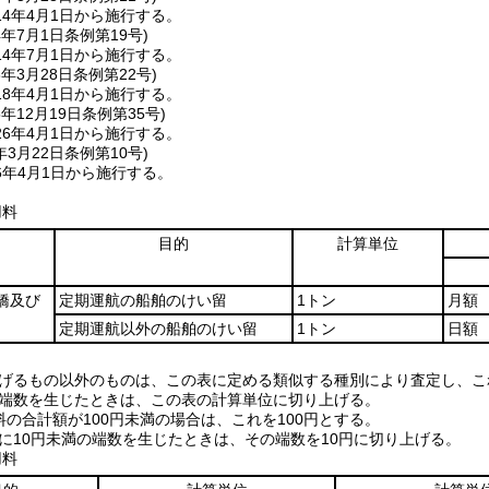
4年4月1日から施行する。
4年7月1日
条例第19号)
4年7月1日から施行する。
8年3月28日
条例第22号)
8年4月1日から施行する。
5年12月19日
条例第35号)
6年4月1日から施行する。
年3月22日
条例第10号)
6年4月1日から施行する。
用料
目的
計算単位
橋及び
定期運航の船舶のけい留
1トン
月額
定期運航以外の船舶のけい留
1トン
日額
に掲げるもの以外のものは、この表に定める類似する種別により査定し、
位に端数を生じたときは、この表の計算単位に切り上げる。
用料の合計額が100円未満の場合は、これを100円とする。
額に10円未満の端数を生じたときは、その端数を10円に切り上げる。
用料