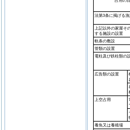
占用の
法第3条に掲げる
上記以外の家屋そ
する施設の設置
軌条の敷設
管類の設置
電柱及び鉄柱類の
広告類の設置
上空占用
養魚又は養殖場