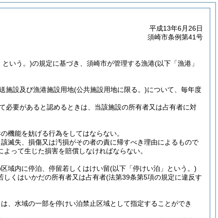
平成13年6月26日
須崎市条例第41号
」という。)
の規定に基づき、須崎市が管理する漁港
(以下「漁港」
送施設及び漁港施設用地
(公共施設用地に限る。)
について、毎年度
て必要があると認めるときは、当該施設の所有者又は占有者に対
港の機能を妨げる行為をしてはならない。
当該滅失、損傷又は汚損がその者の責に帰すべき理由によるもので
によって生じた損害を賠償しなければならない。
の区域内に停泊、停留若しくはけい留
(以下「停けい泊」という。)
若しくはいかだの所有者又は占有者
(法第39条第5項の規定に違反す
きは、水域の一部を停けい泊禁止区域として指定することができ