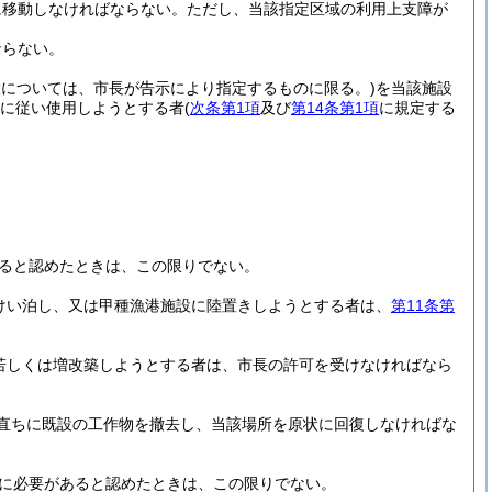
に移動しなければならない。
ただし、当該指定区域の利用上支障が
ならない。
設については、市長が告示により指定するものに限る。)
を当該施設
に従い使用しようとする者
(
次条第1項
及び
第14条第1項
に規定する
ると認めたときは、この限りでない。
けい泊し、又は甲種漁港施設に陸置きしようとする者は、
第11条第
若しくは増改築しようとする者は、市長の許可を受けなければなら
直ちに既設の工作物を撤去し、当該場所を原状に回復しなければな
に必要があると認めたときは、この限りでない。