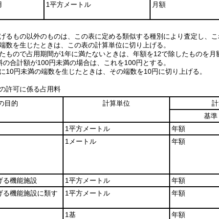
用
1平方メートル
月額
に掲げるもの以外のものは、この表に定める類似する種別により査定し、
位に端数を生じたときは、この表の計算単位に切り上げる。
定めたもので占用期間が1年に満たないときは、年額を12で除したものを
用料の合計額が100円未満の場合は、これを100円とする。
額に10円未満の端数を生じたときは、その端数を10円に切り上げる。
項の許可に係る占用料
の目的
計算単位
計
基準
1平方メートル
年額
1メートル
年額
げる機能施設
1平方メートル
年額
げる機能施設に類す
1平方メートル
年額
1基
年額