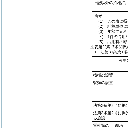
上記以外の泊地占
備考
(1) この表
(2) 計算単
(3) 年額で
(4) 1件の占
(5) 占用料の
別表第2
(第17条関係)
1 法第39条第1
占用
桟橋の設置
管類の設置
法第3条第2号に掲
法第3条第2号に掲
る施設
電柱類の
鉄塔