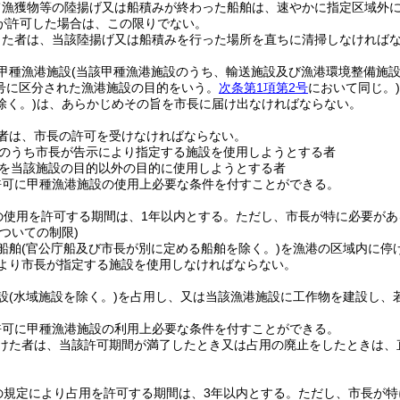
て漁獲物等の陸揚げ又は船積みが終わった船舶は、速やかに指定区域外
が許可した場合は、この限りでない。
した者は、当該陸揚げ又は船積みを行った場所を直ちに清掃しなければ
甲種漁港施設
(当該甲種漁港施設のうち、輸送施設及び漁港環境整備施
各号に区分された漁港施設の目的をいう。
次条第1項第2号
において同じ。)
除く。)
は、あらかじめその旨を市長に届け出なければならない。
者は、市長の許可を受けなければならない。
のうち市長が告示により指定する施設を使用しようとする者
を当該施設の目的以外の目的に使用しようとする者
許可に甲種漁港施設の使用上必要な条件を付すことができる。
の使用を許可する期間は、1年以内とする。
ただし、市長が特に必要があ
ついての制限)
船舶
(官公庁船及び市長が別に定める船舶を除く。)
を漁港の区域内に停
より市長が指定する施設を使用しなければならない。
設
(水域施設を除く。)
を占用し、又は当該漁港施設に工作物を建設し、
許可に甲種漁港施設の利用上必要な条件を付すことができる。
けた者は、当該許可期間が満了したとき又は占用の廃止をしたときは、
の規定により占用を許可する期間は、3年以内とする。
ただし、市長が特