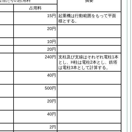
位当たりの占用料
摘要
占用料
15円
起重機は行動範囲をもって平面
積とする。
20円
10円
20円
240円
支柱及び支線はそれぞれ電柱1本
とし、H柱は電柱2本とし、鉄塔
は電柱3本として計算する。
40円
500円
20円
40円
2円