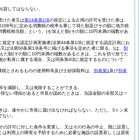
転貸してはならない。
受けた者又は
第14条第1項
の規定による占用の許可を受けた者は、
108号)
に定める消費税の税率を乗じて得た額及びその額に地方税
消費税相当額」という。)
を加えた額
(その額に10円未満の端数があ
項に規定する認定計画実施者
(法第44条第1項に規定する認定計画にお
)
又は法第50条第1項各号に掲げる事項を定めた者に限る。)
は、
別
えた額
(その額に10円未満の端数があるときは、これを切り捨てた
土地が私有に属する場合、又は同条第4項に規定するものについて
課税とされるものの使用料等及び土砂採取料は、
別表第1
及び
別表
等を減額し、又は免除することができる。
を得ない理由があると市長が認めたときは、当該金額の全部又は一
きは、速やかに市長に届け出なければならない。
ただし、5トン未
でない。
その許可に付した条件を変更し、又はその行為の中止、既に設置し
くは利用上の障害を予防するために必要な施設の設置若しくは原状