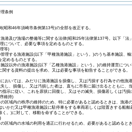
管理条例
(昭和46年須崎市条例第13号)の全部を改正する。
、漁港及び漁場の整備等に関する法律
(昭和25年法律第137号。以下「法
理について、必要な事項を定めるものとする。
理等)
の管理する漁港施設
(以下「甲種漁港施設」という。)
のうち基本施設、輸
を定めるものとする。
港施設以外の漁港施設
(以下「乙種漁港施設」という。)
の維持運営につい
に関する資料の提出を求め、又は必要な事項を勧告することができる。
内においては、みだりに漁港施設を損傷し、又は汚損する行為その他漁
滅失し、損傷し、又は汚損した者は、直ちに市長に届け出るとともに、
の指示に従い、これを原状に回復し、又はその滅失、損傷若しくは汚損
序維持)
港の区域内の秩序の維持のため、特に必要があると認めるときは、漁港
はいかだ又は甲種漁港施設に駐停車をする車両若しくは陸置きする船舶
除く。)
に対して、移動を命ずることができる。
)
港の区域内の水域の利用を適正に行わせるため、必要があると認めると