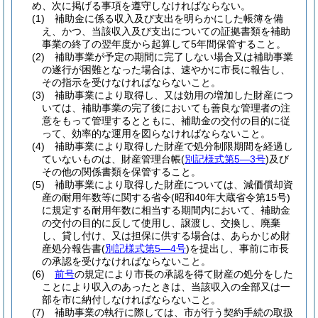
め、次に掲げる事項を遵守しなければならない。
(1)
補助金に係る収入及び支出を明らかにした帳簿を備
え、かつ、当該収入及び支出についての証拠書類を補助
事業の終了の翌年度から起算して5年間保管すること。
(2)
補助事業が予定の期間に完了しない場合又は補助事業
の遂行が困難となった場合は、速やかに市長に報告し、
その指示を受けなければならないこと。
(3)
補助事業により取得し、又は効用の増加した財産につ
いては、補助事業の完了後においても善良な管理者の注
意をもって管理するとともに、補助金の交付の目的に従
って、効率的な運用を図らなければならないこと。
(4)
補助事業により取得した財産で処分制限期間を経過し
ていないものは、財産管理台帳
(
別記様式第5―3号
)
及び
その他の関係書類を保管すること。
(5)
補助事業により取得した財産については、減価償却資
産の耐用年数等に関する省令
(昭和40年大蔵省令第15号)
に規定する耐用年数に相当する期間内において、補助金
の交付の目的に反して使用し、譲渡し、交換し、廃棄
し、貸し付け、又は担保に供する場合は、あらかじめ財
産処分報告書
(
別記様式第5―4号
)
を提出し、事前に市長
の承認を受けなければならないこと。
(6)
前号
の規定により市長の承認を得て財産の処分をした
ことにより収入のあったときは、当該収入の全部又は一
部を市に納付しなければならないこと。
(7)
補助事業の執行に際しては、市が行う契約手続の取扱