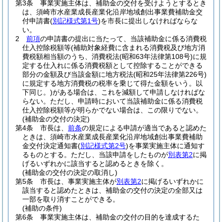
第3条
事業実施主体は、補助金の交付を受けようとするとき
は、須崎市水産業成長産業化沿岸地域創出事業費補助金交
付申請書
(
別記様式第1号
)
を市長に提出しなければならな
い。
2
前項
の申請書の提出に当たって、当該補助金に係る消費税
仕入控除税額等
(補助対象経費に含まれる消費税及び地方消
費税額相当額のうち、消費税法
(昭和63年法律第108号)
に規
定する仕入れに係る消費税額として控除することができる
部分の金額及び当該金額に地方税法
(昭和25年法律第226号)
に規定する地方消費税の税率を乗じて得た金額をいう。以
下同じ。)
がある場合は、これを減額して申請しなければな
らない。
ただし、申請時において当該補助金に係る消費税
仕入控除税額等が明らかでない場合は、この限りでない。
(補助金の交付の決定)
第4条
市長は、
前条
の規定による申請が適当であると認めた
ときは、須崎市水産業成長産業化沿岸地域創出事業費補助
金交付決定通知書
(
別記様式第2号
)
を事業実施主体に通知す
るものとする。
ただし、当該申請をしたものが
別表第2
に掲
げるいずれかに該当すると認めるときを除く。
(補助金の交付の決定の取消し)
第5条
市長は、事業実施主体が
別表第2
に掲げるいずれかに
該当すると認めたときは、補助金の交付の決定の全部又は
一部を取り消すことができる。
(補助の条件)
第6条
事業実施主体は、補助金の交付の目的を達成するた