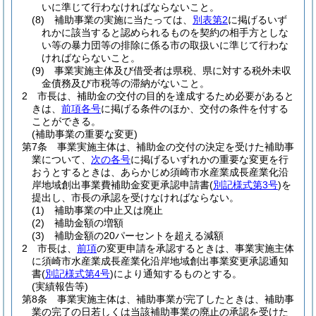
いに準じて行わなければならないこと。
(8)
補助事業の実施に当たっては、
別表第2
に掲げるいず
れかに該当すると認められるものを契約の相手方としな
い等の暴力団等の排除に係る市の取扱いに準じて行わな
ければならないこと。
(9)
事業実施主体及び借受者は県税、県に対する税外未収
金債務及び市税等の滞納がないこと。
2
市長は、補助金の交付の目的を達成するため必要があると
きは、
前項各号
に掲げる条件のほか、交付の条件を付する
ことができる。
(補助事業の重要な変更)
第7条
事業実施主体は、補助金の交付の決定を受けた補助事
業について、
次の各号
に掲げるいずれかの重要な変更を行
おうとするときは、あらかじめ須崎市水産業成長産業化沿
岸地域創出事業費補助金変更承認申請書
(
別記様式第3号
)
を
提出し、市長の承認を受けなければならない。
(1)
補助事業の中止又は廃止
(2)
補助金額の増額
(3)
補助金額の20パーセントを超える減額
2
市長は、
前項
の変更申請を承認するときは、事業実施主体
に須崎市水産業成長産業化沿岸地域創出事業変更承認通知
書
(
別記様式第4号
)
により通知するものとする。
(実績報告等)
第8条
事業実施主体は、補助事業が完了したときは、補助事
業の完了の日若しくは当該補助事業の廃止の承認を受けた