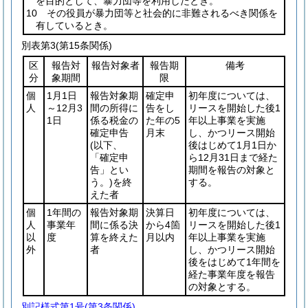
を目的として、暴力団等を利用したとき。
10 その役員が暴力団等と社会的に非難されるべき関係を
有しているとき。
別表第3
(第15条関係)
区
報告対
報告対象者
報告期
備考
分
象期間
限
個
1月1日
報告対象期
確定申
初年度については、
人
～12月3
間の所得に
告をし
リースを開始した後1
1日
係る税金の
た年の5
年以上事業を実施
確定申告
月末
し、かつリース開始
(以下、
後はじめて1月1日か
「確定申
ら12月31日まで経た
告」とい
期間を報告の対象と
う。)
を終
する。
えた者
個
1年間の
報告対象期
決算日
初年度については、
人
事業年
間に係る決
から4箇
リースを開始した後1
以
度
算を終えた
月以内
年以上事業を実施
外
者
し、かつリース開始
後をはじめて1年間を
経た事業年度を報告
の対象とする。
別記様式第1号
(第3条関係)