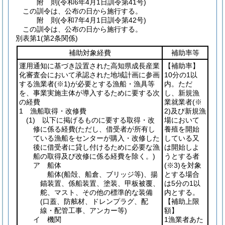
附
則
(令和6年4月1日
訓令第41号)
この訓令は、公布の日から施行する。
附
則
(令和7年4月1日
訓令第42号)
この訓令は、公布の日から施行する。
別表第1
(第2条関係)
補助対象経費
補助率等
運用通知に基づき設置された高知県成長産業
【補助率】
化審査会において承認された地域計画に参画
10分の1以
する漁業者
(※1)
が必要とする漁船・漁具等
内。ただ
を、事業実施主体が導入するために要する次
し、新規漁
の経費
業就業者
(※
1 漁船取得・改修費
2)
及び新規漁
(1)
以下に掲げるものに要する取得・改
場において
修に係る経費
(ただし、借受者が所有し
養殖を開始
ている漁船をセンターが購入・改修した
している又
後に借受者に貸し付けるために必要な漁
は開始しよ
船の取得及び改修に係る経費を除く。)
うとする者
ア 船体
(※3)
を対象
船体
(船殻、船倉、ブリッジ等)
、揚
とする場合
錨装置、係船装置、塗装、甲板被覆、
は5分の1以
舵、マスト、その他の標準的な装備
内とする。
(口蓋、防舷材、ドレンプラグ、配
【補助上限
線・配管工事、アンカー等)
額】
イ 機関
1漁業者あた