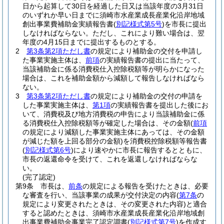
日から起算して30日を経過した日又は当該年度の3月31日
のいずれか早い日までに須崎市水産業成長産業化沿岸地域
創出事業費補助金実績報告書
(
別記様式第5号
)
を市長に提出
しなければならない。
ただし、これにより難い場合は、翌
年度の4月15日までに提出するものとする。
2
第3条第2項ただし書
の規定により補助金の交付を申請し
た事業実施主体は、
前項
の実績報告書の提出に当たって、
当該補助金に係る消費税仕入控除税額等が明らかになった
場合は、これを補助金額から減額して報告しなければなら
ない。
3
第3条第2項ただし書
の規定により補助金の交付の申請を
した事業実施主体は、
第1項
の実績報告書を提出した後にお
いて、消費税及び地方消費税の申告により当該補助金に係
る消費税仕入控除税額等が確定した場合は、その金額
(
前項
の規定により減額した事業実施主体にあっては、その金額
が減じた額を上回る部分の金額)
を消費税控除税額等報告書
(
別記様式第6号
)
により速やかに市長に報告するとともに、
市長の返還命令を受けて、これを返還しなければならな
い。
(完了認定)
第9条
市長は、
前条
の規定による報告を受けたときは、必要
な審査を行い、当該事業の成果が交付決定の内容
(
第7条
の
規定により変更されたときは、その変更された内容)
と適合
すると認めたときは、須崎市水産業成長産業化沿岸地域創
出事業費補助金事業完了認定調書
(
別記様式第7号
)
を作成す