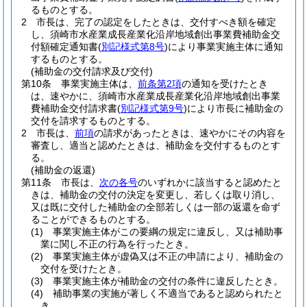
るものとする。
2
市長は、完了の認定をしたときは、交付すべき額を確定
し、須崎市水産業成長産業化沿岸地域創出事業費補助金交
付額確定通知書
(
別記様式第8号
)
により事業実施主体に通知
するものとする。
(補助金の交付請求及び交付)
第10条
事業実施主体は、
前条第2項
の通知を受けたとき
は、速やかに、須崎市水産業成長産業化沿岸地域創出事業
費補助金交付請求書
(
別記様式第9号
)
により市長に補助金の
交付を請求するものとする。
2
市長は、
前項
の請求があったときは、速やかにその内容を
審査し、適当と認めたときは、補助金を交付するものとす
る。
(補助金の返還)
第11条
市長は、
次の各号
のいずれかに該当すると認めたと
きは、補助金の交付の決定を変更し、若しくは取り消し、
又は既に交付した補助金の全部若しくは一部の返還を命ず
ることができるものとする。
(1)
事業実施主体がこの要綱の規定に違反し、又は補助事
業に関し不正の行為を行ったとき。
(2)
事業実施主体が虚偽又は不正の申請により、補助金の
交付を受けたとき。
(3)
事業実施主体が補助金の交付の条件に違反したとき。
(4)
補助事業の実施が著しく不適当であると認められたと
き。