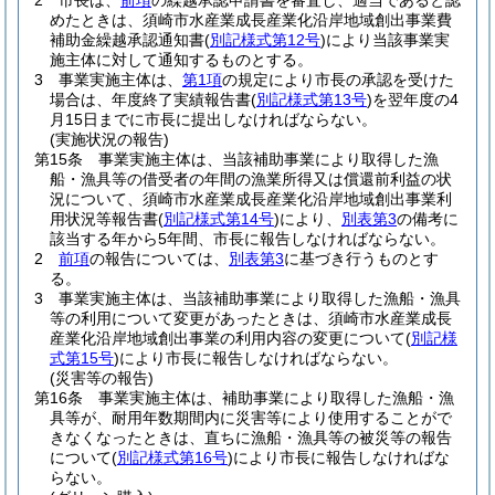
2
市長は、
前項
の繰越承認申請書を審査し、適当であると認
めたときは、須崎市水産業成長産業化沿岸地域創出事業費
補助金繰越承認通知書
(
別記様式第12号
)
により当該事業実
施主体に対して通知するものとする。
3
事業実施主体は、
第1項
の規定により市長の承認を受けた
場合は、年度終了実績報告書
(
別記様式第13号
)
を翌年度の4
月15日までに市長に提出しなければならない。
(実施状況の報告)
第15条
事業実施主体は、当該補助事業により取得した漁
船・漁具等の借受者の年間の漁業所得又は償還前利益の状
況について、須崎市水産業成長産業化沿岸地域創出事業利
用状況等報告書
(
別記様式第14号
)
により、
別表第3
の備考に
該当する年から5年間、市長に報告しなければならない。
2
前項
の報告については、
別表第3
に基づき行うものとす
る。
3
事業実施主体は、当該補助事業により取得した漁船・漁具
等の利用について変更があったときは、須崎市水産業成長
産業化沿岸地域創出事業の利用内容の変更について
(
別記様
式第15号
)
により市長に報告しなければならない。
(災害等の報告)
第16条
事業実施主体は、補助事業により取得した漁船・漁
具等が、耐用年数期間内に災害等により使用することがで
きなくなったときは、直ちに漁船・漁具等の被災等の報告
について
(
別記様式第16号
)
により市長に報告しなければな
らない。