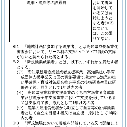
漁網・漁具等の設置費
おいて養殖
を開始して
いる又は開
始しようと
する者
(※3)
について
は、この限
りでない。
※1 「地域計画に参加する漁業者」とは高知県成長産業化
審査会において、リース料の支払いについて特段の支障
がないと認められた者とする。
※2 「新規漁業就業者」とは、以下のいずれかを満たす者
とする。
(ア) 高知県新規漁業就業者支援事業、高知県担い手育
成団体支援事業又は国の実施要領で規定する漁業の担
い手確保・育成対策総合推進事業の技術研修生又は研
修終了後、原則として1年以内の者
(イ) 高知県漁業就業支援事業のうち自営漁業者育成事
業及び漁家子弟支援事業において支援を受けている者
又は支援終了後、原則として1年以内の者
(ウ) 漁業の雇用労働者から独立して自営等の沿岸漁業
者として自立を目指す者又は自立後、原則として1年以
内の者
※3 「新規漁場において養殖を開始している又は開始しよ