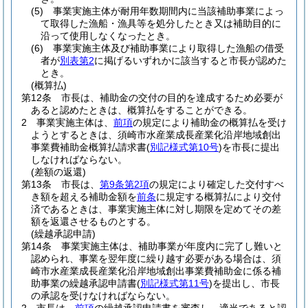
(5)
事業実施主体が耐用年数期間内に当該補助事業によっ
て取得した漁船・漁具等を処分したとき又は補助目的に
沿って使用しなくなったとき。
(6)
事業実施主体及び補助事業により取得した漁船の借受
者が
別表第2
に掲げるいずれかに該当すると市長が認めた
とき。
(概算払)
第12条
市長は、補助金の交付の目的を達成するため必要が
あると認めたときは、概算払をすることができる。
2
事業実施主体は、
前項
の規定により補助金の概算払を受け
ようとするときは、須崎市水産業成長産業化沿岸地域創出
事業費補助金概算払請求書
(
別記様式第10号
)
を市長に提出
しなければならない。
(差額の返還)
第13条
市長は、
第9条第2項
の規定により確定した交付すべ
き額を超える補助金額を
前条
に規定する概算払により交付
済であるときは、事業実施主体に対し期限を定めてその差
額を返還させるものとする。
(繰越承認申請)
第14条
事業実施主体は、補助事業が年度内に完了し難いと
認められ、事業を翌年度に繰り越す必要がある場合は、須
崎市水産業成長産業化沿岸地域創出事業費補助金に係る補
助事業の繰越承認申請書
(
別記様式第11号
)
を提出し、市長
の承認を受けなければならない。