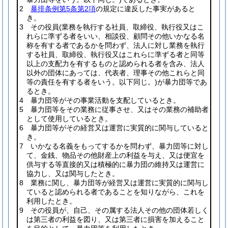
2
暴排条例第5条第2項
の規定に違反した事実があると
き。
3 その役員
(業務を執行する社員、取締役、執行役又はこ
れらに準ずる者をいい、相談役、顧問その他いかなる名
称を有する者であるかを問わず、法人に対し業務を執行
する社員、取締役、執行役又はこれらに準ずる者と同等
以上の支配力を有するものと認められる者を含み、法人
以外の団体にあっては、代表者、理事その他これらと同
等の責任を有する者をいう。以下同じ。)
が暴力団等であ
るとき。
4 暴力団等がその事業活動を支配しているとき。
5 暴力団等をその業務に従事させ、又はその業務の補助者
として使用しているとき。
6 暴力団等がその経営又は運営に実質的に関与していると
き。
7 いかなる名義をもってするかを問わず、暴力団等に対し
て、金銭、物品その他財産上の利益を与え、又は便宜を
供与する等直接的又は積極的に暴力団の維持又は運営に
協力し、又は関与したとき。
8 業務に関し、暴力団等が経営又は運営に実質的に関与し
ていると認められる者であることを知りながら、これを
利用したとき。
9 その役員が、自己、その属する法人その他の団体若しく
は第三者の利益を図り、又は第三者に損害を加えること