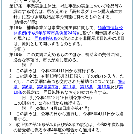
(グリーン購入)
第17条
事業実施主体は、補助事業の実施において物品等を
調達する場合は、県が定める「高知県グリーン購入基本方
針」に基づき環境物品等の調達に努めるものとする。
(情報の開示)
第18条
補助事業又は事業実施主体に関して、
須崎市情報公
開条例
(平成9年須崎市条例第24号)
に基づく開示請求があっ
た場合は、
同条例第6条
の規定による非開示項目以外の項目
は、原則として開示するものとする。
(補則)
第19条
この要綱に定めるもののほか、補助金の交付に関し
必要な事項は、市長が別に定める。
附
則
1
この訓令は、令和3年4月1日から施行する。
2
この訓令は、令和10年5月31日限り、その効力を失う。
た
だし、この要綱に基づき交付された補助金については、
第5
条
、
第6条
、
第8条第3項
、
第11条
、
第15条
、
第16条
及び
第
18条
の規定は、同日以降もなおその効力を有する。
附
則
(令和4年12月16日
訓令第92号)
この訓令は、公布の日から施行する。
附
則
(令和5年4月19日
訓令第44号)
1
この訓令は、公布の日から施行し、令和5年4月1日から適
用する。
2
改正後の第15条第1項及び第2項の規定は、令和2年度以降
の借受者に係る令和4年度の報告から適用する。