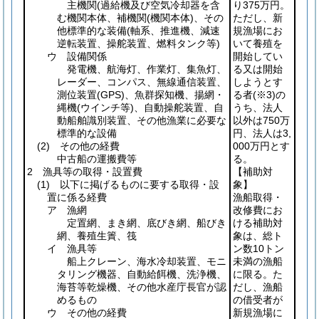
主機関(過給機及び空気冷却器を含
り375万円。
む機関本体、補機関
(機関本体)
、その
ただし、新
他標準的な装備
(軸系、推進機、減速
規漁場にお
逆転装置、操舵装置、燃料タンク等)
いて養殖を
ウ 設備関係
開始してい
発電機、航海灯、作業灯、集魚灯、
る又は開始
レーダー、コンパス、無線通信装置、
しようとす
測位装置
(GPS)
、魚群探知機、揚網・
る者
(※3)
の
縄機
(ウインチ等)
、自動操舵装置、自
うち、法人
動船舶識別装置、その他漁業に必要な
以外は750万
標準的な設備
円、法人は3,
(2)
その他の経費
000万円とす
中古船の運搬費等
る。
2 漁具等の取得・設置費
【補助対
(1)
以下に掲げるものに要する取得・設
象】
置に係る経費
漁船取得・
ア 漁網
改修費にお
定置網、まき網、底びき網、船びき
ける補助対
網、養殖生簀、筏
象は、総ト
イ 漁具等
ン数10トン
船上クレーン、海水冷却装置、モニ
未満の漁船
タリング機器、自動給餌機、洗浄機、
に限る。た
海苔等乾燥機、その他水産庁長官が認
だし、漁船
めるもの
の借受者が
ウ その他の経費
新規漁場に