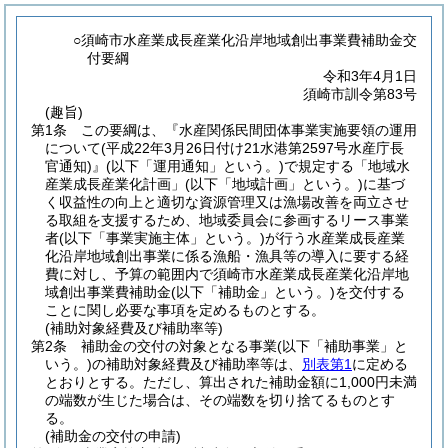
○須崎市水産業成長産業化沿岸地域創出事業費補助金交
付要綱
令和3年4月1日
須崎市訓令第83号
(趣旨)
第1条
この要綱は、『水産関係民間団体事業実施要領の運用
について
(平成22年3月26日付け21水港第2597号水産庁長
官通知)
』
(以下「運用通知」という。)
で規定する「地域水
産業成長産業化計画」
(以下「地域計画」という。)
に基づ
く収益性の向上と適切な資源管理又は漁場改善を両立させ
る取組を支援するため、地域委員会に参画するリース事業
者
(以下「事業実施主体」という。)
が行う水産業成長産業
化沿岸地域創出事業に係る漁船・漁具等の導入に要する経
費に対し、予算の範囲内で須崎市水産業成長産業化沿岸地
域創出事業費補助金
(以下「補助金」という。)
を交付する
ことに関し必要な事項を定めるものとする。
(補助対象経費及び補助率等)
第2条
補助金の交付の対象となる事業
(以下「補助事業」と
いう。)
の補助対象経費及び補助率等は、
別表第1
に定める
とおりとする。
ただし、算出された補助金額に1,000円未満
の端数が生じた場合は、その端数を切り捨てるものとす
る。
(補助金の交付の申請)