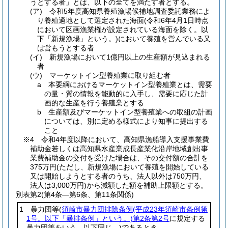
うとする者」とは、以下の全てを満たす者とする。
(ア) 令和5年度高知県養殖漁場候補地調査委託業務によ
り養殖適地として選定された海面(令和6年4月1日時点
において区画漁業権が設定されている海面を除く。以
下「新規漁場」という。)において養殖を営んでいる又
は営もうとする者
(イ) 新規漁場において1億円以上の生産額が見込まれる
者
(ウ) マーケットイン型養殖業に取り組む者
a 本要綱におけるマーケットイン型養殖業とは、需要
の量・質の情報を能動的に入手し、需要に応じた計
画的な生産を行う養殖業とする
b 生産額及びマーケットイン型養殖業への取組の計画
については、別に定める様式により知事に提出する
こと
※4 令和4年度以降において、高知県漁船導入支援事業費
補助金若しくは高知県水産業成長産業化沿岸地域創出事
業費補助金の交付を受けた場合は、その交付額の合計を
375万円(ただし、新規漁場において養殖を開始している
又は開始しようとする者のうち、法人以外は750万円、
法人は3,000万円)から減額した額を補助上限額とする。
別表第2
(第4条―第6条、第11条関係)
1 暴力団等
(
須崎市暴力団排除条例
(平成23年須崎市条例第
1号。以下「暴排条例」という。)
第2条第2号
に規定する
暴力団等をいう。以下同じ。)
であるとき。