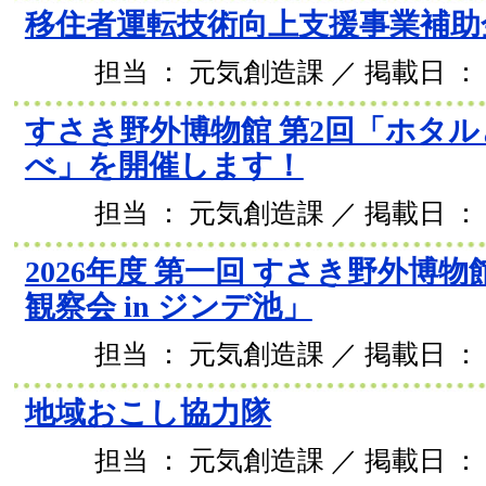
移住者運転技術向上支援事業補助
担当 ： 元気創造課 ／ 掲載日 ： 2
すさき野外博物館 第2回「ホタ
べ」を開催します！
担当 ： 元気創造課 ／ 掲載日 ： 2
2026年度 第一回 すさき野外博物
観察会 in ジンデ池」
担当 ： 元気創造課 ／ 掲載日 ： 2
地域おこし協力隊
担当 ： 元気創造課 ／ 掲載日 ： 2