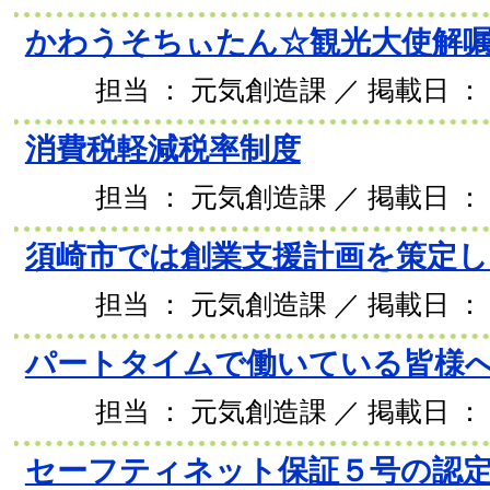
かわうそちぃたん☆観光大使解
担当 ： 元気創造課 ／ 掲載日 ： 2
消費税軽減税率制度
担当 ： 元気創造課 ／ 掲載日 ： 2
須崎市では創業支援計画を策定
担当 ： 元気創造課 ／ 掲載日 ： 2
パートタイムで働いている皆様
担当 ： 元気創造課 ／ 掲載日 ： 2
セーフティネット保証５号の認