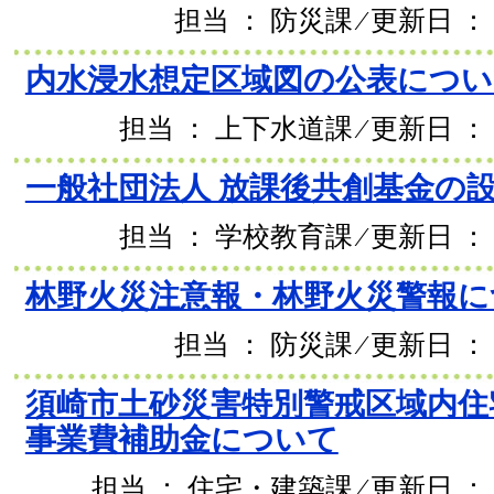
担当 ： 防災課 ⁄ 更新日 ： 
内水浸水想定区域図の公表につい
担当 ： 上下水道課 ⁄ 更新日 ： 
一般社団法人 放課後共創基金の
担当 ： 学校教育課 ⁄ 更新日 ： 
林野火災注意報・林野火災警報に
担当 ： 防災課 ⁄ 更新日 ： 
須崎市土砂災害特別警戒区域内住
事業費補助金について
担当 ： 住宅・建築課 ⁄ 更新日 ： 