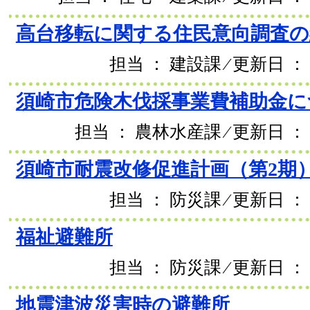
高台移転に関する住民意向調査
担当 ： 建設課 ⁄ 更新日 ： 
須崎市危険木伐採事業費補助金に
担当 ： 農林水産課 ⁄ 更新日 ： 
須崎市耐震改修促進計画（第2期
担当 ： 防災課 ⁄ 更新日 ： 
福祉避難所
担当 ： 防災課 ⁄ 更新日 ： 
地震津波災害時の避難所