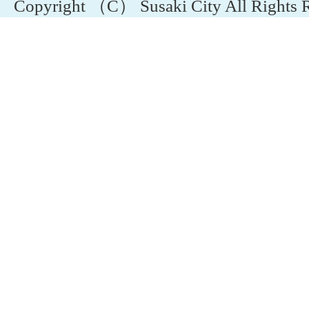
Copyright （C） Susaki City All Rights 