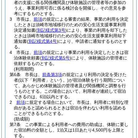
者の支援に係る関係機関及び体験施設の管理者等の参加の
うえ、事業利用可否に係る検討会を開催し、その意見を参
考にするものとする。
3
市長は、
前項
の規定による審査の結果、事業の利用を決定
したときは須崎市地域移行のための安心生活支援事業利用
決定通知書
(
別記様式第3号
)
により、事業の利用を却下した
ときは須崎市地域移行のための安心生活支援事業利用却下
通知書
(
別記様式第4号
)
により、申請者に通知するものとす
る。
4
市長は、
前項
の規定により事業の利用を決定したときは宿
泊体験依頼書
(
別記様式第5号
)
により、体験施設の管理者に
依頼するものとする。
(利用期間)
第6条
市長は、
前条第3項
の規定により利用の決定を受けた
者
(以下「利用者」という。)
が宿泊体験を行う期間につい
て、あらかじめ体験施設の管理者及び関係機関と調整を行
うものとする。
この場合において、利用者が連続して宿泊
できるのは、6泊以内とする。
2
前項
に規定する場合において、市長は、利用者に特別な理
由があると認められるときは宿泊を伴わない利用を認める
ことができるものとする。
(助成額)
第7条
この事業による利用者への費用の助成は、体験に要し
た宿泊料の全額とし、1泊又は1日あたり4,500円を上限と
する。