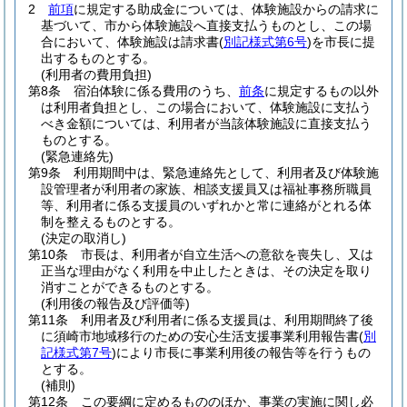
2
前項
に規定する助成金については、体験施設からの請求に
基づいて、市から体験施設へ直接支払うものとし、この場
合において、体験施設は請求書
(
別記様式第6号
)
を市長に提
出するものとする。
(利用者の費用負担)
第8条
宿泊体験に係る費用のうち、
前条
に規定するもの以外
は利用者負担とし、この場合において、体験施設に支払う
べき金額については、利用者が当該体験施設に直接支払う
ものとする。
(緊急連絡先)
第9条
利用期間中は、緊急連絡先として、利用者及び体験施
設管理者が利用者の家族、相談支援員又は福祉事務所職員
等、利用者に係る支援員のいずれかと常に連絡がとれる体
制を整えるものとする。
(決定の取消し)
第10条
市長は、利用者が自立生活への意欲を喪失し、又は
正当な理由がなく利用を中止したときは、その決定を取り
消すことができるものとする。
(利用後の報告及び評価等)
第11条
利用者及び利用者に係る支援員は、利用期間終了後
に須崎市地域移行のための安心生活支援事業利用報告書
(
別
記様式第7号
)
により市長に事業利用後の報告等を行うもの
とする。
(補則)
第12条
この要綱に定めるもののほか、事業の実施に関し必