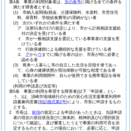
第4条
事業の利用対象者は、
次の各号
に掲げる全ての条件を
満たす障害者とする。
(1)
市納入金関係
(税金、介護保険料、水道料、市営住宅
料、保育料、学校給食費等)
の滞納がない者
(2)
次のいずれかの条件を満たす者
ア
法第51条の17の規定により、市から計画相談支援給
付の決定を受けている者
イ
市が一般相談支援を委託している事業者の支援を受
けている者
ウ
行政保健師による継続的な支援を受けている者
エ
ア
から
ウ
までに掲げる者のほか、市長が特に必要と
認める者
(3)
将来一人暮らし等の自立した生活を目指す者であっ
て、心身の健康状態が宿泊体験が可能な程度である者
(4)
事業の利用期間中、自らが使用できる携帯電話を保有
している者
(利用の申請及び決定等)
第5条
事業の利用を希望する障害者
(以下「申請者」とい
う。)
は、須崎市地域移行のための安心生活支援事業利用申
請書兼同意書
(
別記様式第2号
)
により、市長に申請するもの
とする。
2
市長は、
前項
の規定による申請があったときは、当該申請
者の現在の居住状況並びに身体的、精神的及び心理的状況
について確認し、及び審査したうえで事業の利用可否を決
定するものとする。
この場合において、必要に応じ、申請