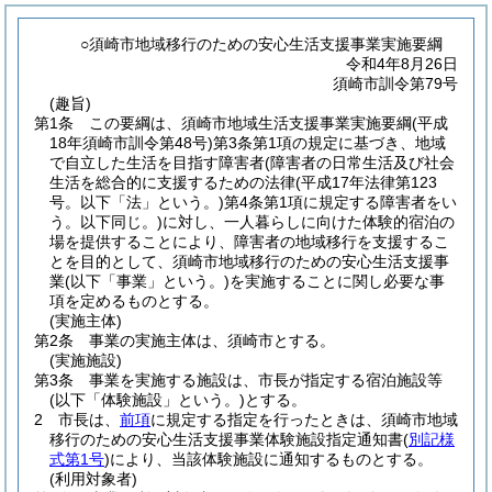
○須崎市地域移行のための安心生活支援事業実施要綱
令和4年8月26日
須崎市訓令第79号
(趣旨)
第1条
この要綱は、須崎市地域生活支援事業実施要綱
(平成
18年須崎市訓令第48号)
第3条第1項の規定に基づき、地域
で自立した生活を目指す障害者
(障害者の日常生活及び社会
生活を総合的に支援するための法律
(平成17年法律第123
号。以下「法」という。)
第4条第1項に規定する障害者をい
う。以下同じ。)
に対し、一人暮らしに向けた体験的宿泊の
場を提供することにより、障害者の地域移行を支援するこ
とを目的として、須崎市地域移行のための安心生活支援事
業
(以下「事業」という。)
を実施することに関し必要な事
項を定めるものとする。
(実施主体)
第2条
事業の実施主体は、須崎市とする。
(実施施設)
第3条
事業を実施する施設は、市長が指定する宿泊施設等
(以下「体験施設」という。)
とする。
2
市長は、
前項
に規定する指定を行ったときは、須崎市地域
移行のための安心生活支援事業体験施設指定通知書
(
別記様
式第1号
)
により、当該体験施設に通知するものとする。
(利用対象者)