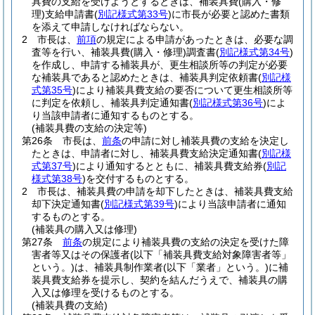
具費の支給を受けようとするときは、補装具費
(購入・修
理)
支給申請書
(
別記様式第33号
)
に市長が必要と認めた書類
を添えて申請しなければならない。
2
市長は、
前項
の規定による申請があったときは、必要な調
査等を行い、補装具費
(購入・修理)
調査書
(
別記様式第34号
)
を作成し、申請する補装具が、更生相談所等の判定が必要
な補装具であると認めたときは、補装具判定依頼書
(
別記様
式第35号
)
により補装具費支給の要否について更生相談所等
に判定を依頼し、補装具判定通知書
(
別記様式第36号
)
によ
り当該申請者に通知するものとする。
(補装具費の支給の決定等)
第26条
市長は、
前条
の申請に対し補装具費の支給を決定し
たときは、申請者に対し、補装具費支給決定通知書
(
別記様
式第37号
)
により通知するとともに、補装具費支給券
(
別記
様式第38号
)
を交付するものとする。
2
市長は、補装具費の申請を却下したときは、補装具費支給
却下決定通知書
(
別記様式第39号
)
により当該申請者に通知
するものとする。
(補装具の購入又は修理)
第27条
前条
の規定により補装具費の支給の決定を受けた障
害者等又はその保護者
(以下「補装具費支給対象障害者等」
という。)
は、補装具制作業者
(以下「業者」という。)
に補
装具費支給券を提示し、契約を結んだうえで、補装具の購
入又は修理を受けるものとする。
(補装具費の支給)