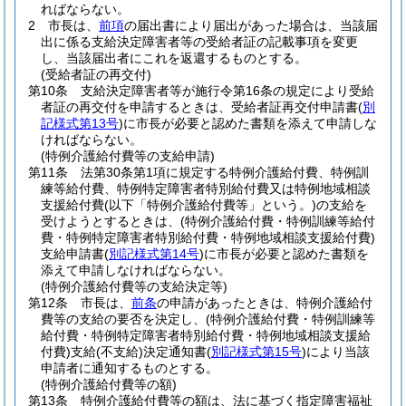
ればならない。
2
市長は、
前項
の届出書により届出があった場合は、当該届
出に係る支給決定障害者等の受給者証の記載事項を変更
し、当該届出者にこれを返還するものとする。
(受給者証の再交付)
第10条
支給決定障害者等が施行令第16条の規定により受給
者証の再交付を申請するときは、受給者証再交付申請書
(
別
記様式第13号
)
に市長が必要と認めた書類を添えて申請しな
ければならない。
(特例介護給付費等の支給申請)
第11条
法第30条第1項に規定する特例介護給付費、特例訓
練等給付費、特例特定障害者特別給付費又は特例地域相談
支援給付費
(以下「特例介護給付費等」という。)
の支給を
受けようとするときは、
(特例介護給付費・特例訓練等給付
費・特例特定障害者特別給付費・特例地域相談支援給付費)
支給申請書
(
別記様式第14号
)
に市長が必要と認めた書類を
添えて申請しなければならない。
(特例介護給付費等の支給決定等)
第12条
市長は、
前条
の申請があったときは、特例介護給付
費等の支給の要否を決定し、
(特例介護給付費・特例訓練等
給付費・特例特定障害者特別給付費・特例地域相談支援給
付費)
支給
(不支給)
決定通知書
(
別記様式第15号
)
により当該
申請者に通知するものとする。
(特例介護給付費等の額)
第13条
特例介護給付費等の額は、法に基づく指定障害福祉