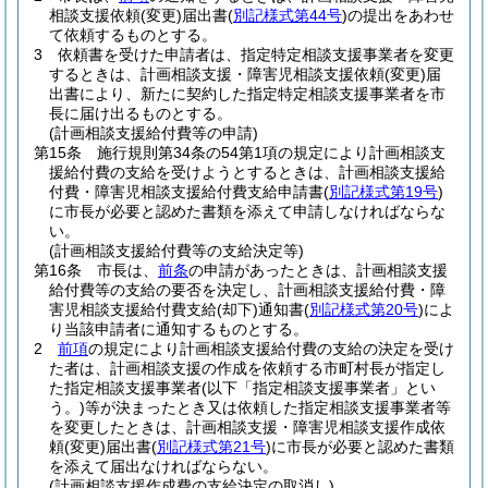
相談支援依頼
(変更)
届出書
(
別記様式第44号
)
の提出をあわせ
て依頼するものとする。
3
依頼書を受けた申請者は、指定特定相談支援事業者を変更
するときは、計画相談支援・障害児相談支援依頼
(変更)
届
出書により、新たに契約した指定特定相談支援事業者を市
長に届け出るものとする。
(計画相談支援給付費等の申請)
第15条
施行規則第34条の54第1項の規定により計画相談支
援給付費の支給を受けようとするときは、計画相談支援給
付費・障害児相談支援給付費支給申請書
(
別記様式第19号
)
に市長が必要と認めた書類を添えて申請しなければならな
い。
(計画相談支援給付費等の支給決定等)
第16条
市長は、
前条
の申請があったときは、計画相談支援
給付費等の支給の要否を決定し、計画相談支援給付費・障
害児相談支援給付費支給
(却下)
通知書
(
別記様式第20号
)
によ
り当該申請者に通知するものとする。
2
前項
の規定により計画相談支援給付費の支給の決定を受け
た者は、計画相談支援の作成を依頼する市町村長が指定し
た指定相談支援事業者
(以下「指定相談支援事業者」とい
う。)
等が決まったとき又は依頼した指定相談支援事業者等
を変更したときは、計画相談支援・障害児相談支援作成依
頼
(変更)
届出書
(
別記様式第21号
)
に市長が必要と認めた書類
を添えて届出なければならない。
(計画相談支援作成費の支給決定の取消し)