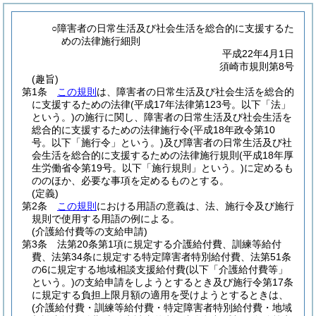
○障害者の日常生活及び社会生活を総合的に支援するた
めの法律施行細則
平成22年4月1日
須崎市規則第8号
(趣旨)
第1条
この規則
は、障害者の日常生活及び社会生活を総合的
に支援するための法律
(平成17年法律第123号。以下「法」
という。)
の施行に関し、障害者の日常生活及び社会生活を
総合的に支援するための法律施行令
(平成18年政令第10
号。以下「施行令」という。)
及び障害者の日常生活及び社
会生活を総合的に支援するための法律施行規則
(平成18年厚
生労働省令第19号。以下「施行規則」という。)
に定めるも
ののほか、必要な事項を定めるものとする。
(定義)
第2条
この規則
における用語の意義は、法、施行令及び施行
規則で使用する用語の例による。
(介護給付費等の支給申請)
第3条
法第20条第1項に規定する介護給付費、訓練等給付
費、法第34条に規定する特定障害者特別給付費、法第51条
の6に規定する地域相談支援給付費
(以下「介護給付費等」
という。)
の支給申請をしようとするとき及び施行令第17条
に規定する負担上限月額の適用を受けようとするときは、
(介護給付費・訓練等給付費・特定障害者特別給付費・地域