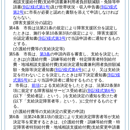
相談支援給付費)
支給申請書兼利用者負担額減額・免除等申
請書
(
別記様式第1号
)
及び世帯状況・収入申告書
(
別記様式
第2号
)
に市長が必要と認めた書類を添えて申請しなければ
ならない。
(障害支援区分の認定)
第4条
市長は法第21条の規定により障害支援区分を認定し
たときは、施行令第10条第3項の規定により、障害支援区
分認定通知書
(
別記様式第3号
)
で当該申請者に通知するもの
とする。
(介護給付費等の支給決定等)
第5条
市長は、
第3条
の申請内容を審査し、支給を決定した
ときは
(介護給付費・訓練等給付費・特定障害者特別給付
費・地域相談支援給付費)
支給決定通知書兼利用者負担額減
額・免除等決定通知書
(
別記様式第4号
)
により、又は支給決
定を行わないことを決定したときは却下決定通知書
(
別記様
式第5号
)
により当該申請者に通知するものとする。
2
市長は、
前項
による支給決定をしたときは、法第22条第8
項に規定する障害福祉サービス受給者証
(
別記様式第6号
)
(以下「受給者証」という。)
を支給決定の通知を受けた者
(以下「支給決定障害者等」という。)
に交付するものとす
る。
(介護給付費等の支給決定の変更の申請)
第6条
法第24条第1項の規定により支給決定障害者等が支給
決定等を変更するときは、
(介護給付費・訓練等給付費・特
定障害者特別給付費・地域相談支援給付費)
支給変更申請書