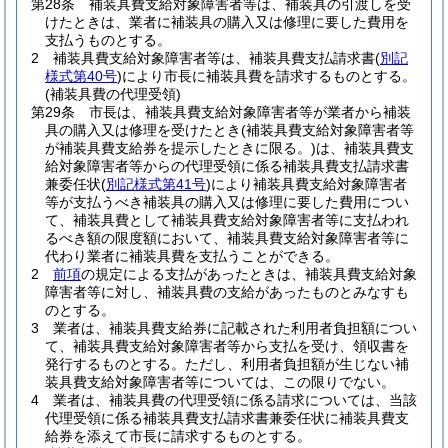
第28条
補装具費支給対象障害者等は、補装具の引渡しを受
けたときは、業者に補装具の購入又は修理に要した費用を
支払うものとする。
2
補装具費支給対象障害者等は、補装具費支払請求書
(
別記
様式第40号
)
により市長に補装具費を請求するものとする。
(補装具費の代理受領)
第29条
市長は、補装具費支給対象障害者等が業者から補装
具の購入又は修理を受けたとき
(補装具費支給対象障害者等
が補装具費支給券を提示したときに限る。)
は、補装具費支
給対象障害者等からの代理受領に係る補装具費支払請求書
兼委任状
(
別記様式第41号
)
により補装具費支給対象障害者
等が支払うべき補装具の購入又は修理に要した費用につい
て、補装具費として補装具費支給対象障害者等に支払われ
るべき額の限度額において、補装具費支給対象障害者等に
代わり業者に補装具費を支払うことができる。
2
前項
の規定による支払があったときは、補装具費支給対象
障害者等に対し、補装具費の支給があったものとみなすも
のとする。
3
業者は、補装具費支給券に記載された利用者負担額につい
て、補装具費支給対象障害者等から支払を受け、領収書を
発行するものとする。
ただし、利用者負担額が生じない補
装具費支給対象障害者等については、この限りでない。
4
業者は、補装具費の代理受領に係る請求については、当該
代理受領に係る補装具費支払請求書兼委任状に補装具費支
給券を添えて市長に請求するものとする。