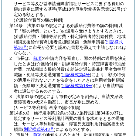
サービス等及び基準該当障害福祉サービスに要する費用の
額の算定に関する基準
(平成18年厚生労働省告示第523号)
で
定める額とする。
(介護給付費等の額の特例)
第14条
法第31条の規定による介護給付費等の額の特例
(以
下「額の特例」という。)
の適用を受けようとするときは、
(介護給付費・訓練等給付費・特定障害者特別給付費、地域
相談支援給付費)
利用者負担額減額・免除申請書
(
別記様式
第16号
)
に市長が必要と認めた書類を添えて申請しなければ
ならない。
2
市長は、
前項
の申請内容を審査し、額の特例の適用を決定
したときは
(介護給付費・訓練等給付費・特定障害者特別給
付費、地域相談支援給付費)
支給決定通知書兼利用者負担額
減額・免除等決定通知書
(
別記様式第4号
)
により、額の特例
の適用を行わないことを決定をしたときは利用者負担額減
額・免除却下決定通知書
(
別記様式第18号
)
により当該申請
者に通知するものとする。
3
法第31条の規定により市長が定める割合は、当該支給決
定障害者の状況を勘案し、市長が別に定める。
(サービス等利用計画案の提出依頼)
第14条の2
施行規則第12条の3及び施行規則第34条の37に
規定するサービス等利用計画案の提出を求めるときの通知
は、サービス等利用計画案・障害児支援利用計画案提出依
頼書
(
別記様式第43号
)
によるものとする。
2
市長は、
前項
の通知をするときは、計画相談支援・障害児