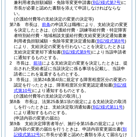
兼利用者負担額減額・免除等変更申請書
(
別記様式第7号
)
に
市長が必要と認めた書類を添えて申請しなければならな
い。
(介護給付費等の支給決定の変更の決定等)
第7条
市長は、
前条
の申請又は職権により、支給決定の変更
を決定したときは、
(介護給付費・訓練等給付費・特定障害
者特別給付費・地域相談支援給付費)
支給変更決定通知書兼
利用者負担額減額・免除等変更決定通知書
(
別記様式第8号
)
により、支給決定の変更を行わないことを決定したときは
支給決定変更却下通知書
(
別記様式第9号
)
により当該申請者
に通知するものとする。
2
市長は、
前項
による支給決定の変更を決定したときは、提
出された受給者証に当該決定に係る事項を記載し、当該申
請者にこれを返還するものとする。
3
市長は、法第24条第4項に規定する障害程度区分の変更の
認定を行ったときは、障害程度区分変更認定通知書
(
別記様
式第10号
)
により通知するものとする。
(介護給付費等の支給決定の取消し)
第8条
市長は、法第25条第1項の規定による支給決定の取消
しを行ったときは、支給決定取消通知書
(
別記様式第11号
)
により通知するものとする。
(申請内容の変更の届出)
第9条
支給決定障害者等が、施行令第15条の規定により申
請内容の変更の届出を行うときは、申請内容変更届出書
(
別
記様式第12号
)
に市長が必要と認めた書類を添えて届出なけ