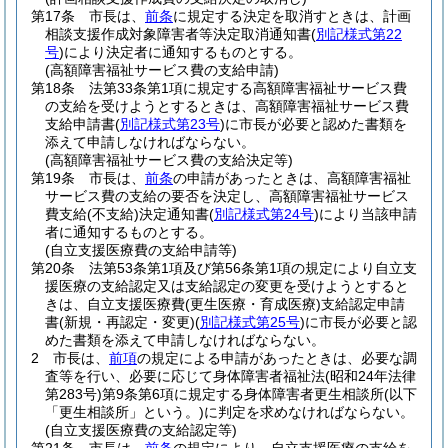
第17条
市長は、
前条
に規定する決定を取消すときは、計画
相談支援作成対象障害者等決定取消通知書
(
別記様式第22
号
)
により決定者に通知するものとする。
(高額障害福祉サービス費の支給申請)
第18条
法第33条第1項に規定する高額障害福祉サービス費
の支給を受けようとするときは、高額障害福祉サービス費
支給申請書
(
別記様式第23号
)
に市長が必要と認めた書類を
添えて申請しなければならない。
(高額障害福祉サービス費の支給決定等)
第19条
市長は、
前条
の申請があったときは、高額障害福祉
サービス費の支給の要否を決定し、高額障害福祉サービス
費支給
(不支給)
決定通知書
(
別記様式第24号
)
により当該申請
者に通知するものとする。
(自立支援医療費の支給申請等)
第20条
法第53条第1項及び第56条第1項の規定により自立支
援医療の支給認定又は支給認定の変更を受けようとすると
きは、自立支援医療費
(更生医療・育成医療)
支給認定申請
書
(新規・再認定・変更)
(
別記様式第25号
)
に市長が必要と認
めた書類を添えて申請しなければならない。
2
市長は、
前項
の規定による申請があったときは、必要な調
査等を行い、必要に応じて身体障害者福祉法
(昭和24年法律
第283号)
第9条第6項に規定する身体障害者更生相談所
(以下
「更生相談所」という。)
に判定を求めなければならない。
(自立支援医療費の支給認定等)