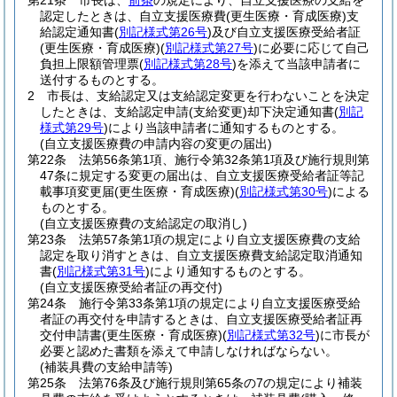
第21条
市長は、
前条
の規定により、自立支援医療の支給を
認定したときは、自立支援医療費
(更生医療・育成医療)
支
給認定通知書
(
別記様式第26号
)
及び自立支援医療受給者証
(更生医療・育成医療)
(
別記様式第27号
)
に必要に応じて自己
負担上限額管理票
(
別記様式第28号
)
を添えて当該申請者に
送付するものとする。
2
市長は、支給認定又は支給認定変更を行わないことを決定
したときは、支給認定申請
(支給変更)
却下決定通知書
(
別記
様式第29号
)
により当該申請者に通知するものとする。
(自立支援医療費の申請内容の変更の届出)
第22条
法第56条第1項、施行令第32条第1項及び施行規則第
47条に規定する変更の届出は、自立支援医療受給者証等記
載事項変更届
(更生医療・育成医療)
(
別記様式第30号
)
による
ものとする。
(自立支援医療費の支給認定の取消し)
第23条
法第57条第1項の規定により自立支援医療費の支給
認定を取り消すときは、自立支援医療費支給認定取消通知
書
(
別記様式第31号
)
により通知するものとする。
(自立支援医療受給者証の再交付)
第24条
施行令第33条第1項の規定により自立支援医療受給
者証の再交付を申請するときは、自立支援医療受給者証再
交付申請書
(更生医療・育成医療)
(
別記様式第32号
)
に市長が
必要と認めた書類を添えて申請しなければならない。
(補装具費の支給申請等)
第25条
法第76条及び施行規則第65条の7の規定により補装