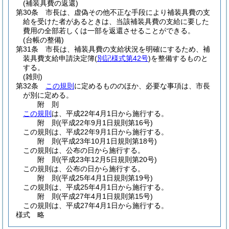
(補装具費の返還)
第30条
市長は、虚偽その他不正な手段により補装具費の支
給を受けた者があるときは、当該補装具費の支給に要した
費用の全部若しくは一部を返還させることができる。
(台帳の整備)
第31条
市長は、補装具費の支給状況を明確にするため、補
装具費支給申請決定簿
(
別記様式第42号
)
を整備するものと
する。
(雑則)
第32条
この規則
に定めるもののほか、必要な事項は、市長
が別に定める。
附
則
この規則
は、平成22年4月1日から施行する。
附
則
(平成22年9月1日
規則第16号)
この規則は、平成22年9月1日から施行する。
附
則
(平成23年10月1日
規則第18号)
この規則は、公布の日から施行する。
附
則
(平成23年12月5日
規則第20号)
この規則は、公布の日から施行する。
附
則
(平成25年4月1日
規則第19号)
この規則は、平成25年4月1日から施行する。
附
則
(平成27年4月1日
規則第15号)
この規則は、平成27年4月1日から施行する。
様式
略