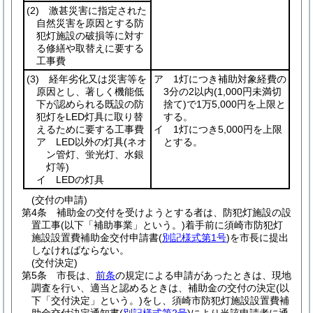
(2)
激甚災害に指定された
自然災害を原因とする防
犯灯施設の破損等に対す
る修繕や取替えに要する
工事費
(3)
経年劣化又は災害等を
ア 1灯につき補助対象経費の
原因とし、著しく機能低
3分の2以内
(1,000円未満切
下が認められる既設の防
捨て)
で1万5,000円を上限と
犯灯をLED灯具に取り替
する。
えるために要する工事費
イ 1灯につき5,000円を上限
ア LED以外の灯具
(ネオ
とする。
ン管灯、蛍光灯、水銀
灯等)
イ LEDの灯具
(交付の申請)
第4条
補助金の交付を受けようとする者は、防犯灯施設の設
置工事
(以下「補助事業」という。)
着手前に須崎市防犯灯
施設設置費補助金交付申請書
(
別記様式第1号
)
を市長に提出
しなければならない。
(交付決定)
第5条
市長は、
前条
の規定による申請があったときは、現地
調査を行い、適当と認めるときは、補助金の交付の決定
(以
下「交付決定」という。)
をし、須崎市防犯灯施設設置費補