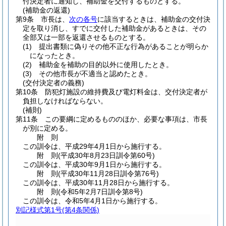
付決定者に通知し、補助金を交付するものとする。
(補助金の返還)
第9条
市長は、
次の各号
に該当するときは、補助金の交付決
定を取り消し、すでに交付した補助金があるときは、その
全部又は一部を返還させるものとする。
(1)
提出書類に偽りその他不正な行為があることが明らか
になったとき。
(2)
補助金を補助の目的以外に使用したとき。
(3)
その他市長が不適当と認めたとき。
(交付決定者の義務)
第10条
防犯灯施設の維持費及び電灯料金は、交付決定者が
負担しなければならない。
(補則)
第11条
この要綱に定めるもののほか、必要な事項は、市長
が別に定める。
附
則
この訓令は、平成29年4月1日から施行する。
附
則
(平成30年8月23日
訓令第60号)
この訓令は、平成30年9月1日から施行する。
附
則
(平成30年11月28日
訓令第76号)
この訓令は、平成30年11月28日から施行する。
附
則
(令和5年2月7日
訓令第8号)
この訓令は、令和5年4月1日から施行する。
別記様式第1号
(第4条関係)