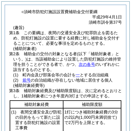
○須崎市防犯灯施設設置費補助金交付要綱
平成29年4月1日
須崎市訓令第37号
(趣旨)
第1条
この要綱は、夜間の交通安全及び犯罪防止を図るた
め、防犯灯施設の設置に要する経費に対し補助金を交付す
ることについて、必要な事項を定めるものとする。
(補助対象者)
第2条
補助金の交付の対象となる者
(以下「補助対象者」と
いう。)
は、当該補助金により設置した防犯灯施設の維持管
理を担うことができる者で、かつ、
次の各号
のいずれかに
該当するものとする。
(1)
町内会及び部落会等の会計を
一
とする自治組織
(2)
前号
の自治組織が存在しない地域に居住する個人
(補助対象経費等)
第3条
補助対象経費及び補助限度額は、次に定めるとおりと
し、1補助対象者につき年度内3灯までの申請とする。
補助対象経費
補助限度額
(1)
夜間交通安全及び防犯
1灯につき補助対象経費の3分
の目的をもって新たに設
の2以内
(1,000円未満切捨て)
置する防犯灯施設の設置
で2万円を上限とする。
工事費