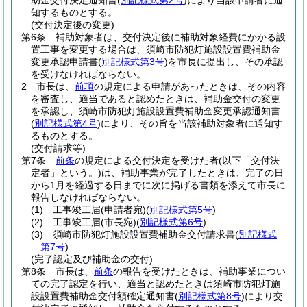
助金交付決定通知書
(
別記様式第2号
)
により当該申請者に通
知するものとする。
(交付決定後の変更)
第6条
補助対象者は、交付決定後に補助対象経費にかかる設
置工事を変更する場合は、須崎市防犯灯施設設置費補助金
変更承認申請書
(
別記様式第3号
)
を市長に提出し、その承認
を受けなければならない。
2
市長は、
前項
の規定による申請があったときは、その内容
を審査し、適当であると認めたときは、補助金交付の変更
を承認し、須崎市防犯灯施設設置費補助金変更承認通知書
(
別記様式第4号
)
により、その旨を当該補助対象者に通知す
るものとする。
(交付請求等)
第7条
前条
の規定による交付決定を受けた者
(以下「交付決
定者」という。)
は、補助事業が完了したときは、完了の日
から1月を経過する日までに次に掲げる書類を添えて市長に
報告しなければならない。
(1)
工事竣工届
(申請者宛)
(
別記様式第5号
)
(2)
工事竣工届
(市長宛)
(
別記様式第6号
)
(3)
須崎市防犯灯施設設置費補助金交付請求書
(
別記様式
第7号
)
(完了認定及び補助金の交付)
第8条
市長は、
前条
の報告を受けたときは、補助事業につい
ての完了認定を行い、適当と認めたときは須崎市防犯灯施
設設置費補助金交付額確定通知書
(
別記様式第8号
)
により交