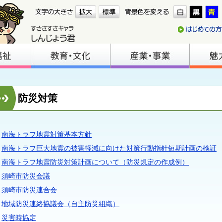
防災対策
南海トラフ地震対策基本方針
南海トラフ巨大地震の被害軽減に向けた対策行動指針短期計画の検証
南海トラフ地震防災対策計画について（防災規定の作成例）
須崎市防災会議
須崎市防災連合会
地域防災連絡協議会（自主防災組織）
災害時協定