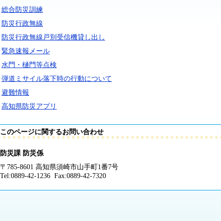
総合防災訓練
防災行政無線
防災行政無線戸別受信機貸し出し
緊急速報メール
水門・樋門等点検
弾道ミサイル落下時の行動について
避難情報
高知県防災アプリ
このページに関するお問い合わせ
防災課 防災係
〒785-8601 高知県須崎市山手町1番7号
Tel:0889-42-1236 Fax:0889-42-7320