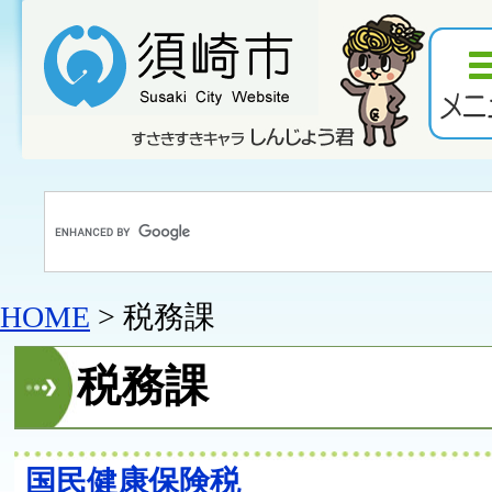
HOME
> 税務課
税務課
国民健康保険税